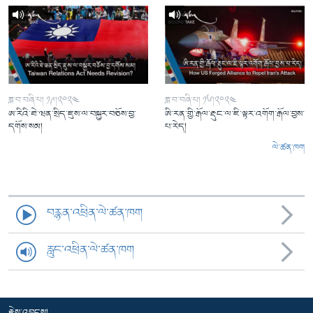
ཟླ་བ་བཞི་པ། ༡༩།༢༠༢༤
ཟླ་བ་བཞི་པ། ༡༦།༢༠༢༤
ཨ་རིའི་ཐེ་ཝན་སྲིད་ཇུས་ལ་བསྐྱར་བཅོས་བྱ་
ཨི་རན་གྱི་རྒོལ་རྡུང་ལ་ཇི་ལྟར་འགོག་རྒོལ་བྱས་
དགོས་སམ།
པ་རེད།
ལེ་ཚན་ཁག
བརྙན་འཕྲིན་ལེ་ཚན་ཁག
རླུང་འཕྲིན་ལེ་ཚན་ཁག
རྗེས་འབྲངས།