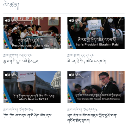
ལེ་ཚན།
ཟླ་བ་དྲུག་པ། ༠༥།༢༠༢༤
ཟླ་བ་ལྔ་པ། ༢༢།༢༠༢༤
རྒྱ་ནག་གི་དྲུག་བཞི་ཕྱིར་དྲན།
ཨི་རན་གྱི་སྲིད་འཛིན་འདས་པོ།
ཟླ་བ་བཞི་པ། ༢༦།༢༠༢༤
ཟླ་བ་བཞི་པ། ༢༤།༢༠༢༤
ཊིག་ཊོག་ལ་གདམ་ཀ་ཅི་ཞིག་ཡོད་དམ།
ཡུཀ་རེན་ལ་རོགས་དངུལ་སྤྲོད་རྒྱུའི་ཐག་
གཅོད་བྱེད་སྟངས།