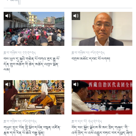
ཟླ་བ་གཉིས་པ། ༡༡།༢༠༢༥
ཟླ་བ་གཉིས་པ། ༠༦།༢༠༢༥
བལ་ཡུལ་དུ་སྐུའི་གཅེན་པོ་བཀའ་ཟུར་རྒྱ་ལོ་
བཀྲས་མཐོང་དབང་བོ་ལགས།
དོན་གྲུབ་མཆོག་གི་ཆེད་མཆོད་འབུལ་སྨོན་
ལམ།
ཟླ་བ་གཉིས་པ། ༠༦།༢༠༢༥
ཟླ་བ་དང་པོ། ༢༥།༢༠༢༥
གཡུང་དྲུང་བོན་གྱི་སློབ་དཔོན་བསྟན་འཛིན་
བོད་རང་སྐྱོང་ལྗོངས་མི་མང་སྲིད་གཞུང་་གི་་
རྣམ་དག་རིན་པོ་ཆེའི་བརྒྱ་སྟོན།
འགོ་ཁྲིད་ལ་འཕོ་འགྱུར་བཏང་བར་དཔྱད་ཞིབ།