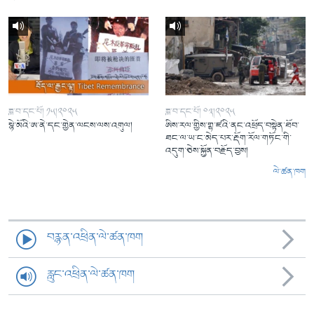
ཟླ་བ་དང་པོ། ༡༥།༢༠༢༥
ཟླ་བ་དང་པོ། ༠༣།༢༠༢༥
སྙེ་མོའི་ཨ་ནེ་དང་གྱེན་ལངས་ལས་འགུལ།
ཨིས་རལ་གྱིས་གྷ་ཛའི་ནང་འཕྲོད་བསྟེན་ཐོབ་
ཐང་ལ་ཡ་ང་མེད་པར་རྡོག་རོལ་གཏོང་གི་
འདུག་ཅེས་སྐྱོན་བརྗོད་བྱས།
ལེ་ཚན་ཁག
བརྙན་འཕྲིན་ལེ་ཚན་ཁག
རླུང་འཕྲིན་ལེ་ཚན་ཁག