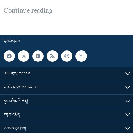
Continue reading
རྗེས་འབྲངས།
RSS དང་Podcast
ང་ཚོར་འབྲེལ་བ་གནང་ན།
རླུང་འཕྲིན་ལེ་ཚན།
བརྙན་འཕྲིན།
གསར་འགྱུར་ཁག