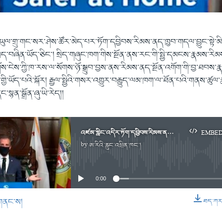
་ཡུལ་གྲུ་གང་སར་ཤེས་ཚོར་མེད་པར་ཏོག་དབྱིབས་རིམས་ནད་ཁྱབ་གདལ་བྱུང་སྟ
ྲད་བཞིན་ཡོད་ཅིང་། སྲིད་གཞུང་ཁག་གིས་སྔོན་ནས་རང་གི་སྤྱི་དམངས་རྣམས་རིམ
གོས་ངེས་ཀྱི་ཁ་རས་ལ་སོགས་ཉོ་སྒྲུབ་བྱས་ནས་རིམས་ནད་སྔོན་འགོག་གི་བྱ་ཐབས་
གྱི་ཡོད་པའི་སྐོར། རྒྱལ་སྤྱིའི་གསར་འགྱུར་བརྒྱུད་ལམ་ཁག་ལ་ཐོན་པའི་གནས་ཚུ
ང་སྙན་སྒྲོན་ཞུ་ཡི་རེད།།
འཛམ་གླིང་འདིར་ཏོག་དབྱིབས་རིམས་ནད་འགོག་ཐབས་ཀྱི་འགྲན་སྡུར།
EMBE
by
ཨ་རིའི་རླུང་འཕྲིན་ཁང་།
No media source currently available
0:00
གནང་ས།
ཐད་ཀར་ཕ
EMBED