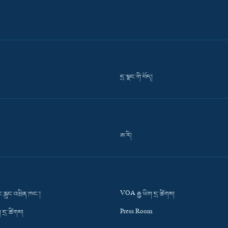
དྲ་སྣང་གི་བོད།
ཨ་རི།
་རླུང་འཕྲིན་ཁང་།
VOA རྒྱ་ཡིག་དྲ་ཚིགས།
་དྲ་ཚིགས།
Press Room