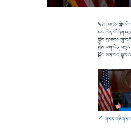
༄༅།། འཛམ་གླིང་གི
ངལ་ཆེན་པོ་ཞིག་འཕ
སྐྱོབ་བྱ་ཐབས་སུ་ད
གྱིས་ལག་ལེན་བསྟར་
སྒྲོལ་མས་ཕབ་སྒྱུར་ད
གསན་གཟིགས་