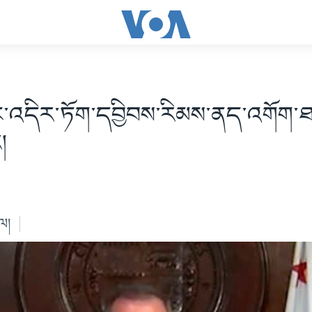
་འདིར་ཏོག་དབྱིབས་རིམས་ནད་འགོག་ཐབ
།
ེལ།