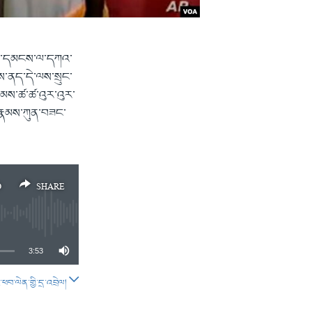
ེ་མི་དམངས་ལ་དཀའ་
ས་ནད་དེ་ལས་སྲུང་
རྣམས་ཚ་ཚ་འུར་འུར་
ལ་རྣམས་ཀུན་བཟང་
D
SHARE
3:53
བ་ལེན་གྱི་དྲ་འབྲེལ།
SHARE