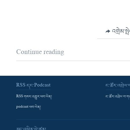
འགྲེམ་སྤ
Continue reading
RSS དང་Podcast
ང་ཚོར་འབྲེལ
RSS གསར་འགྱུར་ཕབ་ལེན།
ང་ཚོར་འབྲེལ་བ་
podcast ཕབ་ལེན།
རླུང་འཕྲིན་ལེ་ཚན།