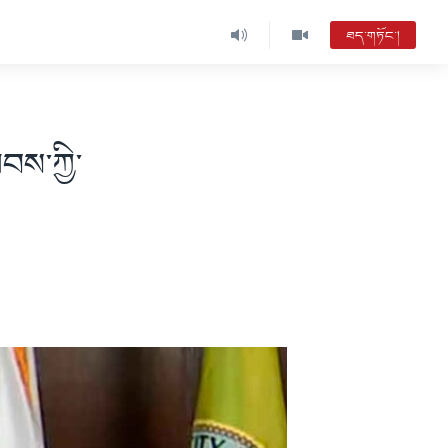
ཐད་གཏོང་།
ས་ཀྱི་