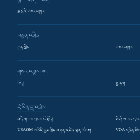
སྔ་དྲོའི་གསར་འགྱུར།
བརྙན་འཕྲིན།
ཀུན་གླེང་།
གསར་འགྱུར།
གསར་འགྱུར་ཁག
བོད།
རྒྱ་ནག
Learning English
དེ་མིན་དྲ་འབྲེལ།
རྗེས་འབྲངས།
འདི་ག་ལས་ཁུངས་ངོ་སྤྲོད།
ཨེ་ཤེ་ཡ་རང་དབང
USAGM ཨ་རིའི་རྒྱང་སྲིང་འགན་འཛིན་ལྷན་ཚོགས།
VOA དབྱིན་ཡིག