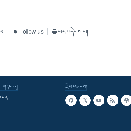
ེལ།
Follow us
པར་འདེབས་པ།
་བ་གནང་ན།
རྗེས་འབྲངས།
གནང་ན།