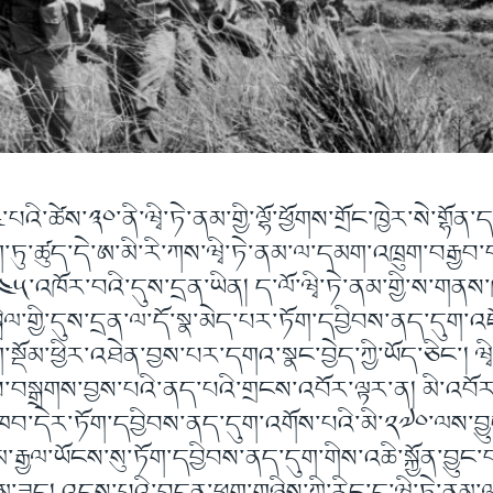
༤་པའི་ཚེས་༣༠་ནི་ཝྭི་ཏེ་ནམ་གྱི་ལྷོ་ཕྱོགས་གྲོང་ཁྱེར་སེ་གྷོན
ག་ཏུ་ཚུད་དེ་ཨ་མི་རི་ཀས་ཝྭི་ཏེ་ནམ་ལ་དམག་འཁྲུག་བརྒྱབ
་༤༥་འཁོར་བའི་དུས་དྲན་ཡིན། ད་ལོ་ཝྭི་ཏེ་ནམ་གྱི་ས་གན
ྒྲིལ་གྱི་དུས་དྲན་ལ་དོ་སྣ་མེད་པར་ཏོག་དབྱིབས་ནད་དུག་
སྡོམ་ཕྱིར་འཐེན་བྱས་པར་དགའ་སྣང་བྱེད་ཀྱི་ཡོད་ཅིང་། ཝྭི་
བ་བསྒྲགས་བྱས་པའི་ནད་པའི་གྲངས་འབོར་ལྟར་ན། མི་འབ
་ཁབ་དེར་ཏོག་དབྱིབས་ནད་དུག་འགོས་པའི་མི་༢༧༠་ལས་བྱ
མ་རྒྱལ་ཡོངས་སུ་ཏོག་དབྱིབས་ནད་དུག་གིས་འཆི་སྐྱོན་བྱུང་