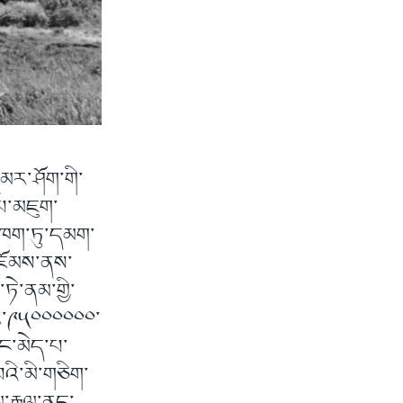
་དམར་ཤོག་གི་
་པ་མཇུག་
ས་ཁག་ཏུ་དམག་
འཇོམས་ནས་
ཏེ་ནམ་གྱི་
ོར་༩༥༠༠༠༠༠༠་
ུང་མེད་པ་
བའི་མི་གཅིག་