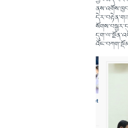
ཀྱང་མེད་པར་མ
ནས་འགོས་ཁྱབ་
དེར་བརྟེན་གཟ
སོགས་བསྐྱར་དུ
དུག་ལ་སྔོན་
འོང་བཀག་སྡོམ