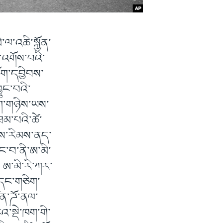
ལ་འཆི་སྐྱོན་
་འགོས་པའི་
ོག་དབྱིབས་
ུང་བའི་
ྲག་གཉིས་ཡས་
ཐམ་པའི་ཚེ་
ིབས་རིམས་ནད་
ུང་བ་ནི་ཨ་མི་
 ཨ་མི་རི་ཀར་
་དང་གཅིག་
ིན་ཌོ་ནལ་
་སྡེ་ཁག་གི་