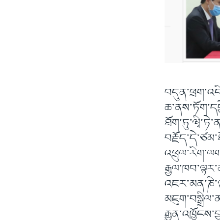
བདུན་ཕྲག་འདིའ
ཆ་ནས་ཏོག་དབྱ
ཐོག་ཏུ་ཝྭི་ཏ
བརྗོད་དེ་ཙམ་ཐ
འཕྲུལ་རིག་ལག
རྒྱལ་ཁབ་ལྟར་
འཇར་མན་ཎི་ལྟ
མཇུག་བསྒྲིལ
རྒྱུན་འཁྱོངས