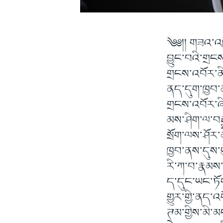
༄༅།། གཟའ་འཁོ
བྱུང་བའི་གྲ
གྲངས་འབོར་ནི
ནད་དུག་ཁྱབ་ན
གྲངས་འབོར་ཞ
མས་ཤིག་ལ་བརྒ
སྲོག་ལས་ཤོར་
ཁྱབ་ནས་དུས་ཡུ
རི་ཀ་བ་རྣམས་
ད་དུང་ཡང་ཏོག
གྱུར་གྱི་ནད་
ཊམ་གྱིས་མི་མ