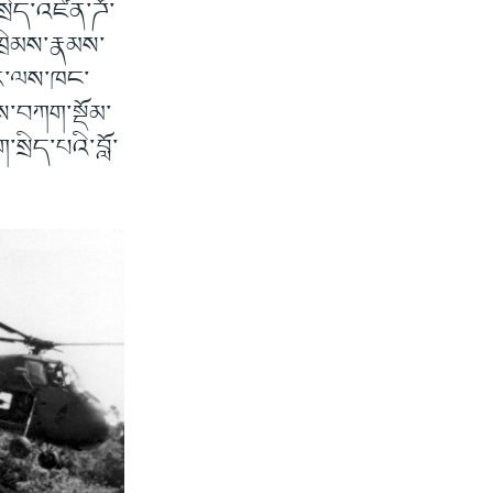
སྲིད་འཛིན་ཌོ་
་ཁྲིམས་རྣམས་
ྱུར་ལས་ཁང་
ས་བཀག་སྡོམ་
སྲིད་པའི་བློ་