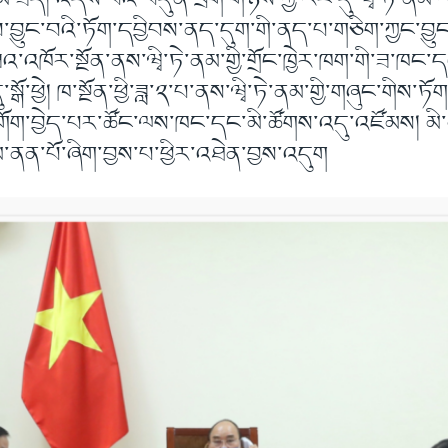
་ཟད། འདས་པའི་བདུན་ཕྲག་གཉིས་ཀྱི་རིང་དུ་ཝྭི་ཏེ་ནམ་
བྱུང་བའི་ཏོག་དབྱིབས་ནད་དུག་གི་ནད་པ་གཅིག་ཀྱང་བྱུང
འ་འཁོར་སྔོན་ནས་ཝྭི་ཏེ་ནམ་གྱི་གྲོང་ཁྱེར་ཁག་གི་ཟ་ཁང་ད
་སྒོ་ཕྱེ། ཁ་སྔོན་ཕྱི་ཟླ་༢་པ་ནས་ཝྭི་ཏེ་ནམ་གྱི་གཞུང་གིས་
འགོག་བྱེད་པར་ཚོང་ལས་ཁང་དང་མི་ཚོགས་འདུ་འཛོམས། མི་
་ནན་པོ་ཞིག་བྱས་པ་ཕྱིར་འཐེན་བྱས་འདུག