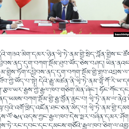
ི་གཟའ་མིག་དམར་ཉིན་ཝྭི་ཏེ་ནམ་གྱི་སྲིད་བློན་གྱིས་ང་ཚོས་ས
ིབས་ནད་དུག་བཀག་སྡོམ་ཐུབ་ཡོད་ཅེས་བཤད། ཡིན་ནའང་རྒྱ
ེ་ནམ་གྱིས་ཏོག་དབྱིབས་ནད་དུག་བཀག་སྡོམ་གྱི་གྲུབ་འབྲས་
ོབ་ཀྱི་ཡོད་པ་སྟེ། དེའི་རྒྱུ་མཚན་ནི་ཝྭི་ཏེ་ནམ་ལྷོ་ཀོ་རི་ཡ
་རྩལ་ཡར་རྒྱས་ཀྱི་རྒྱལ་ཁབ་གཅིག་མིན་ཞིང་། ཧོང་ཀོང་དང
ནད་ཡམས་བཀག་སྡོམ་གྱི་རྒྱ་ཁྱོན་ཆུང་བ། ཝྭི་ཏེ་ནམ་ལ་ནེའུ
་བུའི་འགོ་ཁྲིད་འཇོན་ཐང་ཅན་མེད་པ། ཝྭི་ཏེ་ནམ་གྱི་དམག
་ནས་ལོ་༤༥་འདས་ཀྱང་རྒྱལ་ཁབ་དེས་སྔར་བཞིན་དམར་ཤོག
་བྱས་ཏེ་རང་དབང་དང་དམངས་གཙོའི་རྒྱལ་ཁབ་ཅིག་ལ་འགྱུར