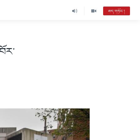
ཐད་གཏོང་།
བོར་