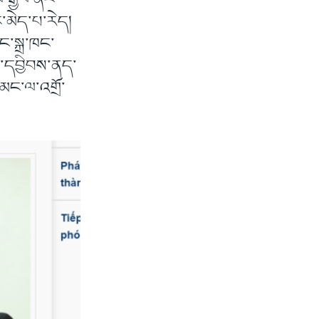
ལ་རྒྱལ་ནང་
་མེད་པ་རེད།
ང་སྐྲ་ཁང་
ཏོག་དབྱིབས་ནད་
མང་ལ་འགྲོ་