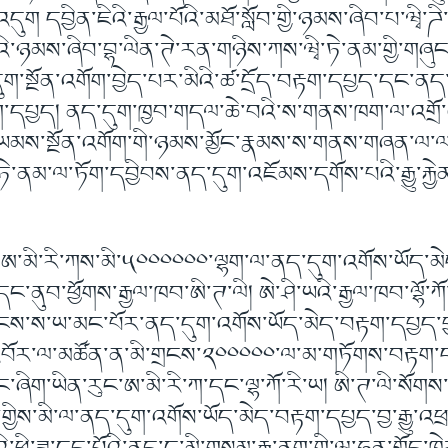
ུག དབྱིན་ཇིའི་རྒྱལ་པོའི་མཐོ་སློབ་གྱི་ཉམས་ཞིབ་པ་ཝྭི་ཌི
མོའི་ཉམས་ཞིབ་བྷ་ལིན་ཊེ་རན་གཉིས་ཀས་ཝྭི་ཏེ་ནམ་གྱི་གཞུ
ུག་སྔོན་འགོག་བྱེད་པར་མིའི་ཚ་དྲོད་བརྟག་དཔྱད་དང་ནད
ག་དཔྱད། ནད་དུག་ཁྱབ་གདལ་ཆེ་བའི་ས་གནས་ཁག་ལ་འགྲོ
ཡམས་སྔོན་འགོག་གི་ཉམས་མྱོང་རྣམས་ས་གནས་གཞན་ལ་ལ
་ཏེ་ནམ་ལ་ཏོག་དབྱིབས་ནད་དུག་འཇོམས་དགོས་པའི་རྒྱུ་རྐྱེ
ུ་ཨ་མི་རི་ཀས་མི་༥༠༠༠༠༠༠་ལྷག་ལ་ནད་དུག་འགོས་ཡོད་མ
་ནུབ་ཕྱོགས་རྒྱལ་ཁབ་ཨི་ཊ་ལི། ཨེ་ཤི་ཡའི་རྒྱལ་ཁབ་ལྷོ་ཀ
གྲངས་ས་ཡ་མང་པོར་ནད་དུག་འགོས་ཡོད་མེད་བརྟག་དཔྱད་བ
ི་འབོར་ལ་མཚོན་ན་མི་གྲངས་༢༠༠༠༠༠་ལ་མ་གཏོགས་བརྟག་
ང་ཞིག་ཡིན་རུང་ཨ་མི་རི་ཀ་དང་ལྷ་ཀོ་རི་ཡ། ཨི་ཊ་ལི་སོག
་གྱིས་མི་ལ་ནད་དུག་འགོས་ཡོད་མེད་བརྟག་དཔྱད་བྱ་རྒྱུ་འཕ