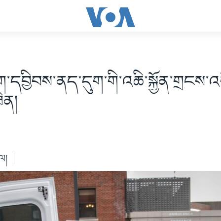
ོག་དབྱིབས་ནད་དུག་གི་འཆི་སྐྱོན་གྲངས་འ
ིན།
ེལ།