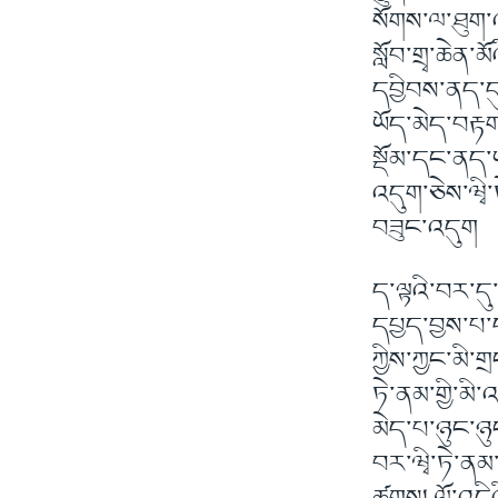
སོགས་ལ་ཐུག་འད
སློབ་གྲྭ་ཆེན་
དབྱིབས་ནད་ད
ཡོད་མེད་བརྟ
སྡོམ་དང་ནད་
འདུག་ཅེས་ཝྭི
བཟུང་འདུག
ད་ལྟའི་བར་ད
དཔྱད་བྱས་པ་དང
ཀྱིས་ཀྱང་མི་
ཏེ་ནམ་གྱི་མ
མེད་པ་ཉུང་ཉུ
བར་ཝྭི་ཏེ་ནམ