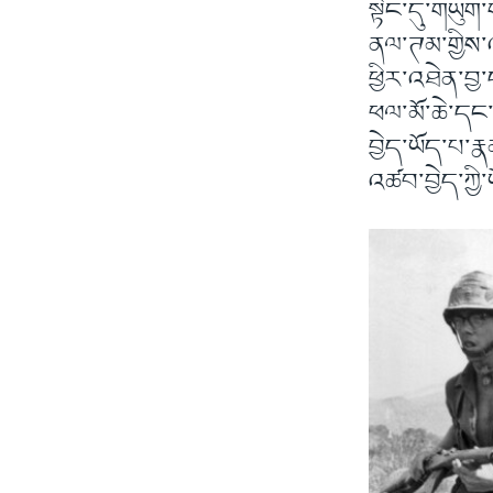
སྟེང་དུ་གཡུག་
ནལ་ཊམ་གྱིས་འཕ
ཕྱིར་འཐེན་བྱ
ཕལ་མོ་ཆེ་དང
བྱེད་ཡོད་པ་རྣ
འཚབ་བྱེད་ཀྱི་