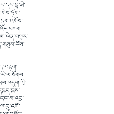
་ར་དང་བྷ་ཐེ་
ང་གིས་ཏོག་
་དུག་འགོས་
་འོང་བཀག་
ག་ལེན་བསྟར་
ན་གསུམ་ངོས་
ེད་བརྟག་
ོ་རི་ཡ་སོགས་
ྱས་འདུག ཝྭི་
དཔྱད་བྱས་
ས་དང་མ་འདྲ་
ྲལ་དུ་འགོ་