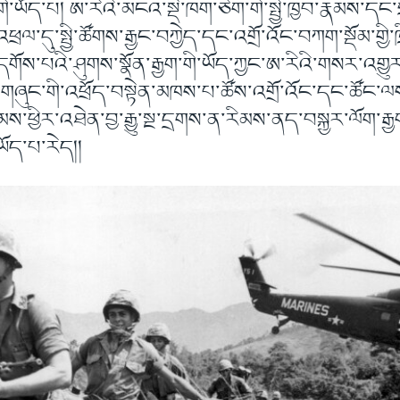
གི་ཡོད་པ། ཨ་རིའི་མངའ་སྡེ་ཁག་ཅིག་གི་སྤྱི་ཁྱབ་རྣམས་དང་
ྲལ་དུ་སྤྱི་ཚོགས་རྒྱང་བཀྱེད་དང་འགྲོ་འོང་བཀག་སྡོམ་གྱི
་དགོས་པའི་ཤུགས་སྣོན་རྒྱག་གི་ཡོད་ཀྱང་ཨ་རིའི་གསར་འག
་གཞུང་གི་འཕྲོད་བསྟེན་མཁས་པ་ཚོས་འགྲོ་འོང་དང་ཚོང་ལ
མས་ཕྱིར་འཐེན་བྱ་རྒྱུ་སྔ་དྲགས་ན་རིམས་ནད་བསྐྱར་ལོག་རྒྱག་
ཡོད་པ་རེད།།