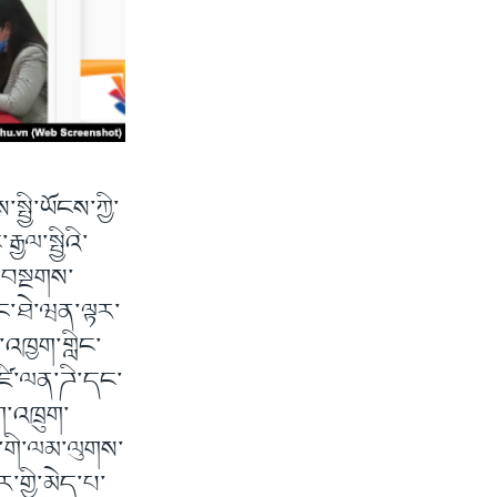
ྤྱི་ཡོངས་ཀྱི་
ལ་སྤྱིའི་
ལ་བསྔགས་
་དང་ཐེ་ཝན་ལྟར་
་འཁྱག་གླིང་
་ཛི་ལན་ཌི་དང་
་འཁྲུག་
་གི་ལམ་ལུགས་
་གྱི་མེད་པ་