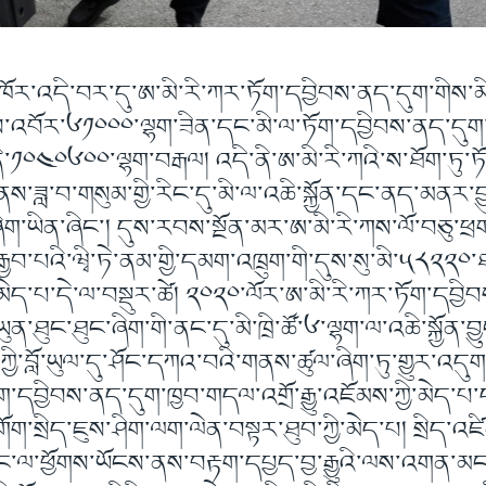
ར་འདི་བར་དུ་ཨ་མི་རི་ཀར་ཏོག་དབྱིབས་ནད་དུག་གིས་མི་
ངས་འབོར་༦༡༠༠༠་ལྷག་ཟིན་དང་མི་ལ་ཏོག་དབྱིབས་ནད་དུག
་༡༠༤༠༦༠༠་ལྷག་བརྒལ། འདི་ནི་ཨ་མི་རི་ཀའི་ས་ཐོག་ཏུ་ཏ
ས་ཟླ་བ་གསུམ་གྱི་རིང་དུ་མི་ལ་འཆི་སྐྱོན་དང་ནད་མནར་བྱ
ིག་ཡིན་ཞིང་། དུས་རབས་སྔོན་མར་ཨ་མི་རི་ཀས་ལོ་བཅུ་ཕ
ྱབ་པའི་ཝྭི་ཏེ་ནམ་གྱི་དམག་འཁྲུག་གི་དུས་སུ་མི་༥༨༢༢༠་
མེད་པ་དེ་ལ་བསྡུར་ཚེ། ༢༠༢༠་ལོར་ཨ་མི་རི་ཀར་ཏོག་དབྱ
ན་ཐུང་ཐུང་ཞིག་གི་ནང་དུ་མི་ཁྲི་ཚོ་༦་ལྷག་ལ་འཆི་སྐྱོན་བྱ
ཀྱི་བློ་ཡུལ་དུ་ཤོང་དཀའ་བའི་གནས་ཚུལ་ཞིག་ཏུ་གྱུར་འདུག
་དབྱིབས་ནད་དུག་ཁྱབ་གདལ་འགྲོ་རྒྱུ་འཇོམས་ཀྱི་མེད་པ
འགོག་སྲིད་ཇུས་ཤིག་ལག་ལེན་བསྟར་ཐུབ་ཀྱི་མེད་པ། སྲིད་འཛ
ང་ལ་ཕྱོགས་ཡོངས་ནས་བརྟག་དཔྱད་བྱ་རྒྱུའི་ལས་འགན་མངའ