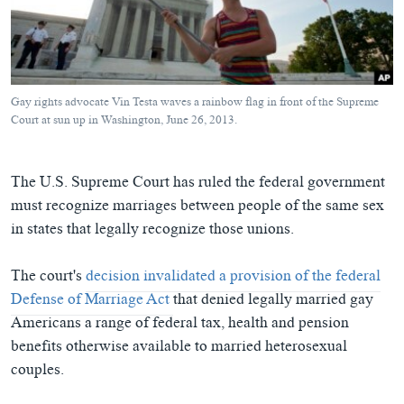
ཀར་
Learning English
འཚོལ་
དྲ་བརྙན་གསར་འགྱུར།
བགྲོ་གླེང་མདུན་ལྕོག
ཞིབ་
རྗེས་འབྲངས།
ཁ་བའི་མི་སྣ།
བསྐྱར་ཞིབ།
ལ་
བསྐྱོད།
བུད་མེད་ལེ་ཚན།
པོ་ཊི་ཁ་སི།
Gay rights advocate Vin Testa waves a rainbow flag in front of the Supreme
དཔེ་ཀློག
དཔེ་ཀློག
Court at sun up in Washington, June 26, 2013.
སྐད་ཡིག
ཆབ་སྲིད་བཙོན་པ་ངོ་སྤྲོད།
ཕ་ཡུལ་གླེང་སྟེགས།
The U.S. Supreme Court has ruled the federal government
ཆོས་རིག་ལེ་ཚན།
must recognize marriages between people of the same sex
གཞོན་སྐྱེས་དང་ཤེས་ཡོན།
in states that legally recognize those unions.
འཕྲོད་བསྟེན་དང་དོན་ལྡན་གྱི་མི་ཚེ།
The court's
decision invalidated a provision of the federal
གངས་རིའི་བྲག་ཅ།
Defense of Marriage Act
that denied legally married gay
བུད་མེད།
Americans a range of federal tax, health and pension
benefits otherwise available to married heterosexual
སོ་ཡ་ལ། བོད་ཀྱི་གླུ་གཞས།
couples.