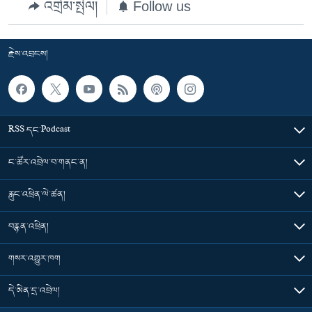
འགྲེམ་སྤེལ།
Follow us
རྗེས་འབྲངས།
RSS དང་Podcast
ང་ཚོར་འབྲེལ་བ་གནང་ན།
རླུང་འཕྲིན་ལེ་ཚན།
བརྙན་འཕྲིན།
གསར་འགྱུར་ཁག
དེ་མིན་དྲ་འབྲེལ།