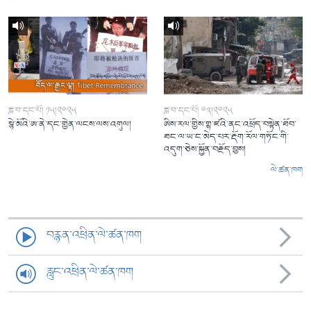
ཟླ་བ་དང་པོ། ༡༥།༢༠༢༥
ཟླ་བ་དང་པོ། ༠༣།༢༠༢༥
སྙེ་མོའི་ཨ་ནེ་དང་གྱེན་ལངས་ལས་འགུལ།
ཨིས་རལ་གྱིས་གྷ་ཛའི་ནང་འཕྲོད་བསྟེན་ཐོབ་
ཐང་ལ་ཡ་ང་མེད་པར་རྡོག་རོལ་གཏོང་གི་
འདུག་ཅེས་སྐྱོན་བརྗོད་བྱས།
ལེ་ཚན་ཁག
བརྙན་འཕྲིན་ལེ་ཚན་ཁག
རླུང་འཕྲིན་ལེ་ཚན་ཁག