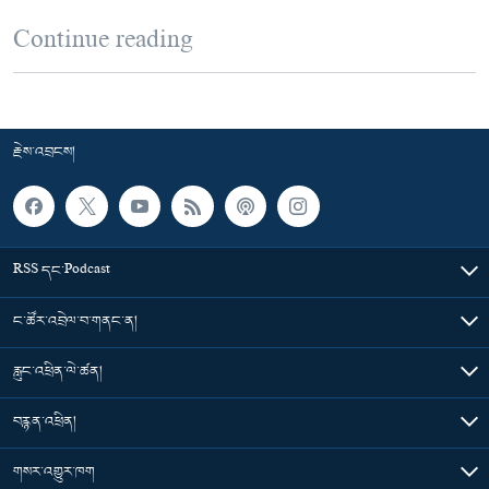
Continue reading
རྗེས་འབྲངས།
RSS དང་Podcast
ང་ཚོར་འབྲེལ་བ་གནང་ན།
རླུང་འཕྲིན་ལེ་ཚན།
བརྙན་འཕྲིན།
གསར་འགྱུར་ཁག