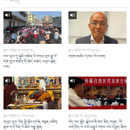
ཟླ་བ་གཉིས་པ། ༡༡།༢༠༢༥
ཟླ་བ་གཉིས་པ། ༠༦།༢༠༢༥
བལ་ཡུལ་དུ་སྐུའི་གཅེན་པོ་བཀའ་ཟུར་རྒྱ་ལོ་
བཀྲས་མཐོང་དབང་བོ་ལགས།
དོན་གྲུབ་མཆོག་གི་ཆེད་མཆོད་འབུལ་སྨོན་
ལམ།
ཟླ་བ་གཉིས་པ། ༠༦།༢༠༢༥
ཟླ་བ་དང་པོ། ༢༥།༢༠༢༥
གཡུང་དྲུང་བོན་གྱི་སློབ་དཔོན་བསྟན་འཛིན་
བོད་རང་སྐྱོང་ལྗོངས་མི་མང་སྲིད་གཞུང་་གི་་
རྣམ་དག་རིན་པོ་ཆེའི་བརྒྱ་སྟོན།
འགོ་ཁྲིད་ལ་འཕོ་འགྱུར་བཏང་བར་དཔྱད་ཞིབ།