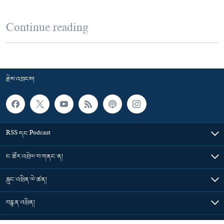
Continue reading
རྗེས་འབྲངས།
RSS དང་Podcast
ང་ཚོར་འབྲེལ་བ་གནང་ན།
རླུང་འཕྲིན་ལེ་ཚན།
བརྙན་འཕྲིན།