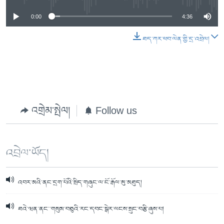
0:00
4:36
ཐད་ཀར་ཕབ་ལེན་གྱི་དྲ་འབྲེལ།
འགྲེམ་སྤེལ།
Follow us
འབྲེལ་ཡོད།
འབར་མའི་ནང་དྲག་པོའི་སྲིད་གཞུང་ལ་ངོ་རྒོལ་མུ་མཐུད།
ཐའེ་ཝན་ནང་་གསུམ་བཅུའི་རང་དབང་སྒེར་ལངས་སྲུང་བརྩི་ཞུས་པ།