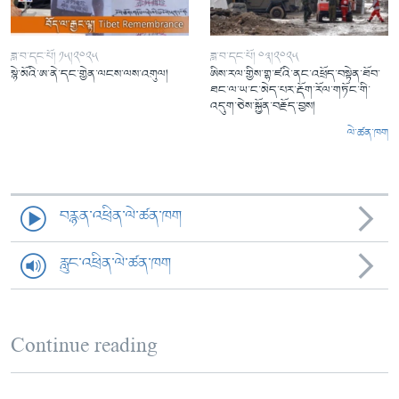
ཟླ་བ་དང་པོ། ༡༥།༢༠༢༥
ཟླ་བ་དང་པོ། ༠༣།༢༠༢༥
སྙེ་མོའི་ཨ་ནེ་དང་གྱེན་ལངས་ལས་འགུལ།
ཨིས་རལ་གྱིས་གྷ་ཛའི་ནང་འཕྲོད་བསྟེན་ཐོབ་
ཐང་ལ་ཡ་ང་མེད་པར་རྡོག་རོལ་གཏོང་གི་
འདུག་ཅེས་སྐྱོན་བརྗོད་བྱས།
ལེ་ཚན་ཁག
བརྙན་འཕྲིན་ལེ་ཚན་ཁག
རླུང་འཕྲིན་ལེ་ཚན་ཁག
Continue reading