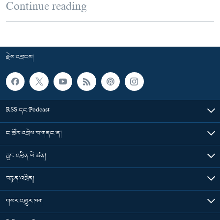
Continue reading
རྗེས་འབྲངས།
RSS དང་Podcast
ང་ཚོར་འབྲེལ་བ་གནང་ན།
རླུང་འཕྲིན་ལེ་ཚན།
བརྙན་འཕྲིན།
གསར་འགྱུར་ཁག