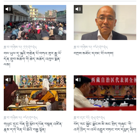
ཟླ་བ་གཉིས་པ། ༡༡།༢༠༢༥
ཟླ་བ་གཉིས་པ། ༠༦།༢༠༢༥
བལ་ཡུལ་དུ་སྐུའི་གཅེན་པོ་བཀའ་ཟུར་རྒྱ་ལོ་
བཀྲས་མཐོང་དབང་བོ་ལགས།
དོན་གྲུབ་མཆོག་གི་ཆེད་མཆོད་འབུལ་སྨོན་
ལམ།
ཟླ་བ་གཉིས་པ། ༠༦།༢༠༢༥
ཟླ་བ་དང་པོ། ༢༥།༢༠༢༥
གཡུང་དྲུང་བོན་གྱི་སློབ་དཔོན་བསྟན་འཛིན་
བོད་རང་སྐྱོང་ལྗོངས་མི་མང་སྲིད་གཞུང་་གི་་
རྣམ་དག་རིན་པོ་ཆེའི་བརྒྱ་སྟོན།
འགོ་ཁྲིད་ལ་འཕོ་འགྱུར་བཏང་བར་དཔྱད་ཞིབ།