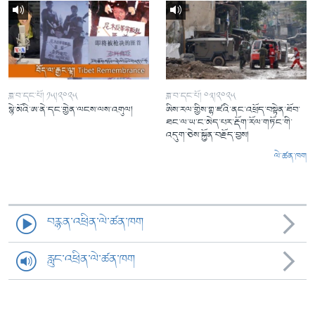
ཟླ་བ་དང་པོ། ༡༥།༢༠༢༥
ཟླ་བ་དང་པོ། ༠༣།༢༠༢༥
སྙེ་མོའི་ཨ་ནེ་དང་གྱེན་ལངས་ལས་འགུལ།
ཨིས་རལ་གྱིས་གྷ་ཛའི་ནང་འཕྲོད་བསྟེན་ཐོབ་
ཐང་ལ་ཡ་ང་མེད་པར་རྡོག་རོལ་གཏོང་གི་
འདུག་ཅེས་སྐྱོན་བརྗོད་བྱས།
ལེ་ཚན་ཁག
བརྙན་འཕྲིན་ལེ་ཚན་ཁག
རླུང་འཕྲིན་ལེ་ཚན་ཁག