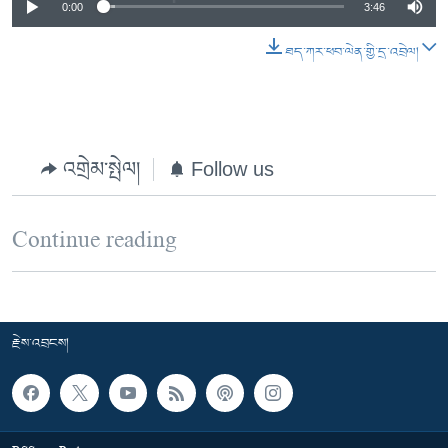
0:00
3:46
ཐད་ཀར་ཕབ་ལེན་གྱི་དྲ་འབྲེལ།
འགྲེམ་སྤེལ།
Follow us
Continue reading
རྗེས་འབྲངས།