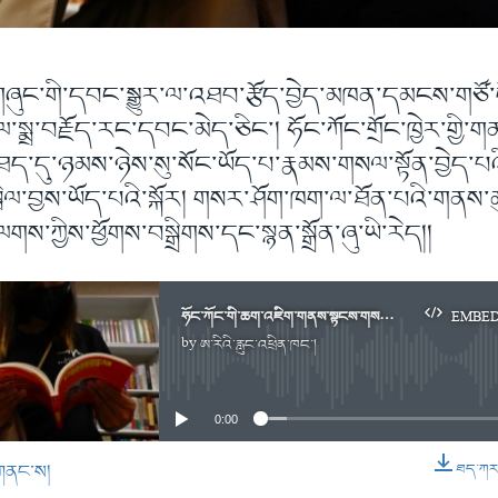
་གཞུང་གི་དབང་སྒྱུར་ལ་འཐབ་རྩོད་བྱེད་མཁན་དམངས་གཙོ
ལ་སྨྲ་བརྗོད་རང་དབང་མེད་ཅིང་། ཧོང་ཀོང་གྲོང་ཁྱེར་གྱི་
ཐད་དུ་ཉམས་ཉེས་སུ་སོང་ཡོད་པ་རྣམས་གསལ་སྟོན་བྱེད་པའ
སྤེལ་བྱས་ཡོད་པའི་སྐོར། གསར་ཤོག་ཁག་ལ་ཐོན་པའི་གནས་
གས་ཀྱིས་ཕྱོགས་བསྒྲིགས་དང་སྙན་སྒྲོན་ཞུ་ཡི་རེད།།
ཧོང་ཀོང་གི་ཆག་འཇིག་གནས་སྟངས་གསལ་བའི་དཔེ་དེབ་གཉིས་ཐོན་པ།
EMBE
by
ཨ་རིའི་རླུང་འཕྲིན་ཁང་།
No media source currently available
0:00
གནང་ས།
ཐད་ཀར་ཕ
EMBED