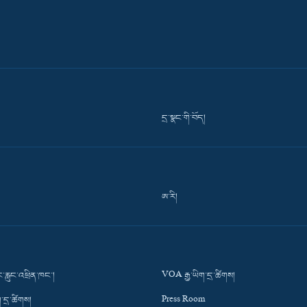
དྲ་སྣང་གི་བོད།
ཨ་རི།
་རླུང་འཕྲིན་ཁང་།
VOA རྒྱ་ཡིག་དྲ་ཚིགས།
་དྲ་ཚིགས།
Press Room