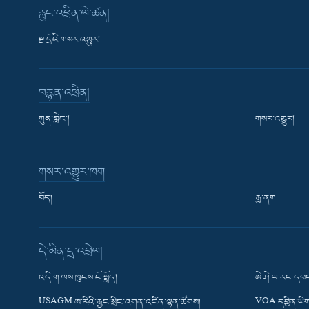
རླུང་འཕྲིན་ལེ་ཚན།
སྔ་དྲོའི་གསར་འགྱུར།
བརྙན་འཕྲིན།
ཀུན་གླེང་།
གསར་འགྱུར།
གསར་འགྱུར་ཁག
བོད།
རྒྱ་ནག
Learning English
དེ་མིན་དྲ་འབྲེལ།
རྗེས་འབྲངས།
འདི་ག་ལས་ཁུངས་ངོ་སྤྲོད།
ཨེ་ཤེ་ཡ་རང་དབང
USAGM ཨ་རིའི་རྒྱང་སྲིང་འགན་འཛིན་ལྷན་ཚོགས།
VOA དབྱིན་ཡིག