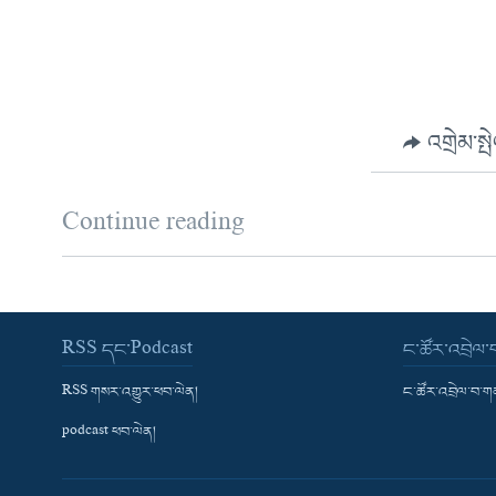
འགྲེམ་སྤ
Continue reading
RSS དང་Podcast
ང་ཚོར་འབྲེལ
RSS གསར་འགྱུར་ཕབ་ལེན།
ང་ཚོར་འབྲེལ་བ་
podcast ཕབ་ལེན།