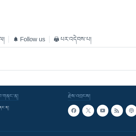
ེལ།
Follow us
པར་འདེབས་པ།
་བ་གནང་ན།
རྗེས་འབྲངས།
གནང་ན།