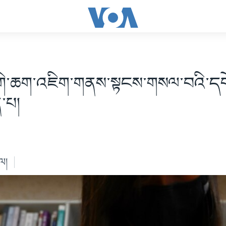
་གི་ཆག་འཇིག་གནས་སྟངས་གསལ་བའི་དཔེ
་པ།
ེལ།