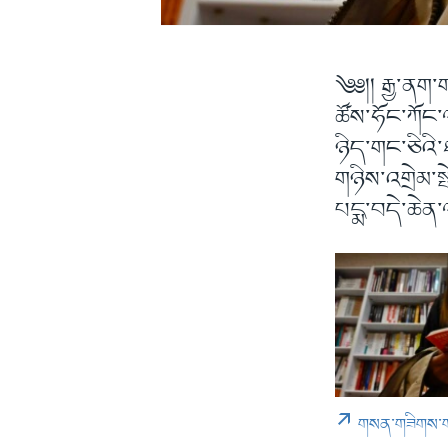
༄༅།། རྒྱ་ནག
ཚོས་ཧོང་ཀོང་
ཉིད་གང་ཅིའི་
གཉིས་འགྲེམ་
པདྨ་བདེ་ཆེན་ལ
གསན་གཟིགས་