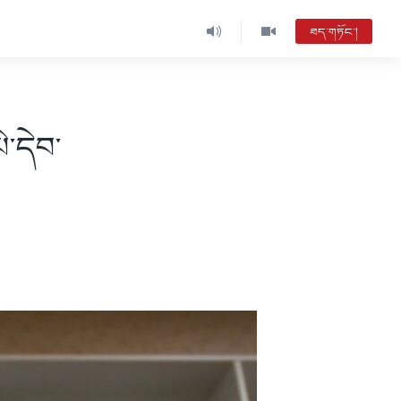
ཐད་གཏོང་།
་དེབ་