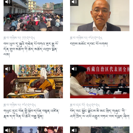
ཟླ་བ་གཉིས་པ། ༡༡།༢༠༢༥
ཟླ་བ་གཉིས་པ། ༠༦།༢༠༢༥
བལ་ཡུལ་དུ་སྐུའི་གཅེན་པོ་བཀའ་ཟུར་རྒྱ་ལོ་
བཀྲས་མཐོང་དབང་བོ་ལགས།
དོན་གྲུབ་མཆོག་གི་ཆེད་མཆོད་འབུལ་སྨོན་
ལམ།
ཟླ་བ་གཉིས་པ། ༠༦།༢༠༢༥
ཟླ་བ་དང་པོ། ༢༥།༢༠༢༥
གཡུང་དྲུང་བོན་གྱི་སློབ་དཔོན་བསྟན་འཛིན་
བོད་རང་སྐྱོང་ལྗོངས་མི་མང་སྲིད་གཞུང་་གི་་
རྣམ་དག་རིན་པོ་ཆེའི་བརྒྱ་སྟོན།
འགོ་ཁྲིད་ལ་འཕོ་འགྱུར་བཏང་བར་དཔྱད་ཞིབ།