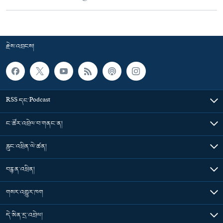
རྗེས་འབྲངས།
RSS དང་Podcast
ང་ཚོར་འབྲེལ་བ་གནང་ན།
རླུང་འཕྲིན་ལེ་ཚན།
བརྙན་འཕྲིན།
གསར་འགྱུར་ཁག
དེ་མིན་དྲ་འབྲེལ།