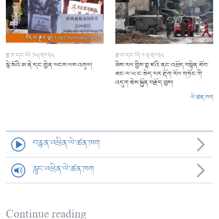
ཟླ་བ་དང་པོ། ༡༥།༢༠༢༥
ཟླ་བ་དང་པོ། ༠༣།༢༠༢༥
སྙེ་མོའི་ཨ་ནེ་དང་གྱེན་ལངས་ལས་འགུལ།
ཨིས་རལ་གྱིས་གྷ་ཛའི་ནང་འཕྲོད་བསྟེན་ཐོབ་
ཐང་ལ་ཡ་ང་མེད་པར་རྡོག་རོལ་གཏོང་གི་
འདུག་ཅེས་སྐྱོན་བརྗོད་བྱས།
ལེ་ཚན་ཁག
བརྙན་འཕྲིན་ལེ་ཚན་ཁག
རླུང་འཕྲིན་ལེ་ཚན་ཁག
Continue reading