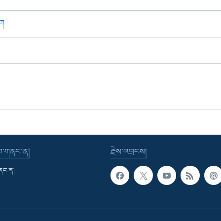
ཁག
་བ་གནང་ན།
རྗེས་འབྲངས།
གནང་ན།