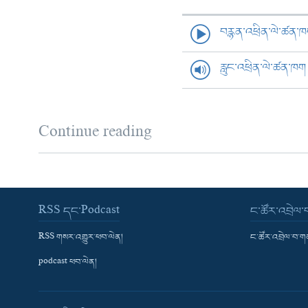
བརྙན་འཕྲིན་ལེ་ཚན་
རླུང་འཕྲིན་ལེ་ཚན་ཁག
Continue reading
RSS དང་Podcast
ང་ཚོར་འབྲེལ
RSS གསར་འགྱུར་ཕབ་ལེན།
ང་ཚོར་འབྲེལ་བ་
podcast ཕབ་ལེན།