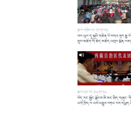
ཟླ་བ་གཉིས་པ། ༡༡།༢༠༢༥
བལ་ཡུལ་དུ་སྐུའི་གཅེན་པོ་བཀའ་ཟུར་རྒྱ་ལ
གྲུབ་མཆོག་གི་ཆེད་མཆོད་འབུལ་སྨོན་ལམ
ཟླ་བ་དང་པོ། ༢༥།༢༠༢༥
བོད་རང་སྐྱོང་ལྗོངས་མི་མང་སྲིད་གཞུང་་གི
འགོ་ཁྲིད་ལ་འཕོ་འགྱུར་བཏང་བར་དཔྱད་