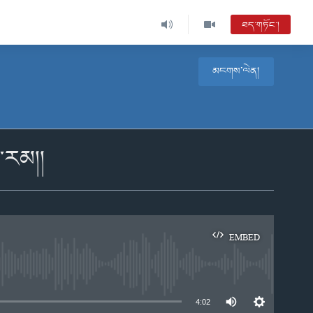
ཐད་གཏོང་།
མངགས་ལེན།
་རམ།།
EMBED
e
4:02