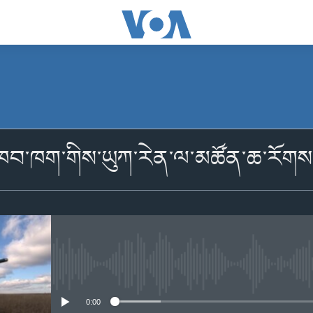
མངགས་ལེན།
ལ་ཁབ་ཁག་གིས་ཡུཀ་རེན་ལ་མཚོན་ཆ་རོགས
མངགས་ལེན།
No media source currently availabl
0:00