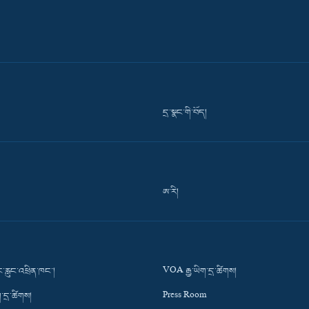
དྲ་སྣང་གི་བོད།
ཨ་རི།
་རླུང་འཕྲིན་ཁང་།
VOA རྒྱ་ཡིག་དྲ་ཚིགས།
་དྲ་ཚིགས།
Press Room