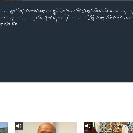
ལ་ཁབ་ཡུཀ་རེན་ལ་བཙན་འཛུལ་བྱ་རྒྱུའི་ཉེན་ཚབས་ཆེ་རུ་འགྲོ་བཞིན་པའི་སྐབས་འདིར་དབ
ི་གསལ་བསྒྲགས་བྱས་འདུག་ཅིང་། ཁེ་ན་ཌས་དམིགས་བསལ་གྱི་སྦྱོང་བརྡར་ཐོབ་པའི་དམག
ག་པའི་སྐོར།