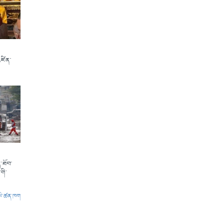
འཛིན་
་ཐོབ་
གི་
ལེ་ཚན་ཁག