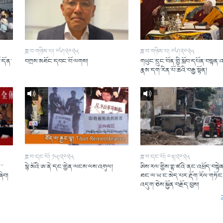
ཟླ་བ་གཉིས་པ། ༠༦།༢༠༢༥
ཟླ་བ་གཉིས་པ། ༠༦།༢༠༢༥
ོ་དོན་
བཀྲས་མཐོང་དབང་བོ་ལགས།
གཡུང་དྲུང་བོན་གྱི་སློབ་དཔོན་བསྟན་
།
རྣམ་དག་རིན་པོ་ཆེའི་བརྒྱ་སྟོན།
ཟླ་བ་དང་པོ། ༡༥།༢༠༢༥
ཟླ་བ་དང་པོ། ༠༣།༢༠༢༥
་་
སྙེ་མོའི་ཨ་ནེ་དང་གྱེན་ལངས་ལས་འགུལ།
ཨིས་རལ་གྱིས་གྷ་ཛའི་ནང་འཕྲོད་བསྟེན
ཞིབ།
ཐང་ལ་ཡ་ང་མེད་པར་རྡོག་རོལ་གཏོང་
འདུག་ཅེས་སྐྱོན་བརྗོད་བྱས།