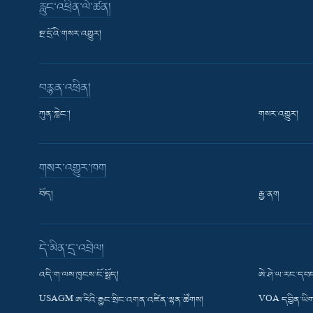
རླུང་འཕྲིན་ལེ་ཚན།
སྔ་དྲོའི་གསར་འགྱུར།
བརྙན་འཕྲིན།
ཀུན་གླེང་།
གསར་འགྱུར།
གསར་འགྱུར་ཁག
བོད།
རྒྱ་ནག
Learning English
དེ་མིན་དྲ་འབྲེལ།
རྗེས་འབྲངས།
འདི་ག་ལས་ཁུངས་ངོ་སྤྲོད།
ཨེ་ཤེ་ཡ་རང་དབང
USAGM ཨ་རིའི་རྒྱང་སྲིང་འགན་འཛིན་ལྷན་ཚོགས།
VOA དབྱིན་ཡིག