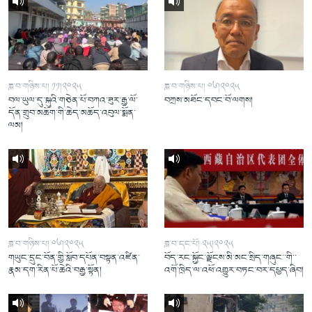
ཟླ་བ་གཉིས་པ། ༡༡།༢༠༢༥
ཟླ་བ་གཉིས་པ། ༠༦།༢༠༢༥
བལ་ཡུལ་དུ་སྐུའི་གཅེན་པོ་བཀའ་ཟུར་རྒྱ་ལོ་
བཀྲས་མཐོང་དབང་བོ་ལགས།
དོན་གྲུབ་མཆོག་གི་ཆེད་མཆོད་འབུལ་སྨོན་
ལམ།
ཟླ་བ་གཉིས་པ། ༠༦།༢༠༢༥
ཟླ་བ་དང་པོ། ༢༥།༢༠༢༥
གཡུང་དྲུང་བོན་གྱི་སློབ་དཔོན་བསྟན་འཛིན་
བོད་རང་སྐྱོང་ལྗོངས་མི་མང་སྲིད་གཞུང་་གི་་
རྣམ་དག་རིན་པོ་ཆེའི་བརྒྱ་སྟོན།
འགོ་ཁྲིད་ལ་འཕོ་འགྱུར་བཏང་བར་དཔྱད་ཞིབ།