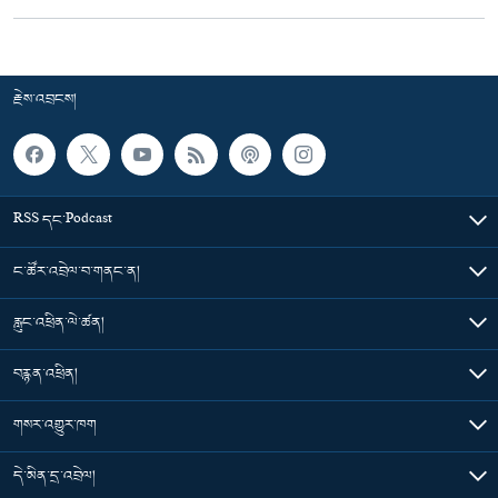
རྗེས་འབྲངས།
RSS དང་Podcast
ང་ཚོར་འབྲེལ་བ་གནང་ན།
རླུང་འཕྲིན་ལེ་ཚན།
བརྙན་འཕྲིན།
གསར་འགྱུར་ཁག
དེ་མིན་དྲ་འབྲེལ།