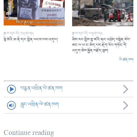
ཟླ་བ་དང་པོ། ༡༥།༢༠༢༥
ཟླ་བ་དང་པོ། ༠༣།༢༠༢༥
སྙེ་མོའི་ཨ་ནེ་དང་གྱེན་ལངས་ལས་འགུལ།
ཨིས་རལ་གྱིས་གྷ་ཛའི་ནང་འཕྲོད་བསྟེན་ཐོབ་
ཐང་ལ་ཡ་ང་མེད་པར་རྡོག་རོལ་གཏོང་གི་
འདུག་ཅེས་སྐྱོན་བརྗོད་བྱས།
ལེ་ཚན་ཁག
བརྙན་འཕྲིན་ལེ་ཚན་ཁག
རླུང་འཕྲིན་ལེ་ཚན་ཁག
Continue reading