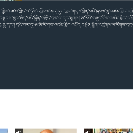
མ་གྱིས་འཛམ་གླིང་ལ་ཏོག་དབྱིབས་ནད་དུག་ཁྱབ་གདལ་ཕྱིན་པའི་སྐབས་སུ་འཛམ་གླིང་འཕྲོ
སྒྲུབས་ཐུབ་མེད་པའི་སྐྱོན་བརྗོད་བྱས་པ་དང་སྦྲགས། ཨ་རིའི་གཞུང་གིས་འཛམ་གླིང་འཕྲོད
ྱ་རྒྱུ་དང་། དེའི་བར་དུ་ཨ་མི་རི་ཀས་འཛམ་གླིང་འཕྲོད་བསྟེན་སྒྲིག་འཛུགས་ལ་རོགས་དངུལ