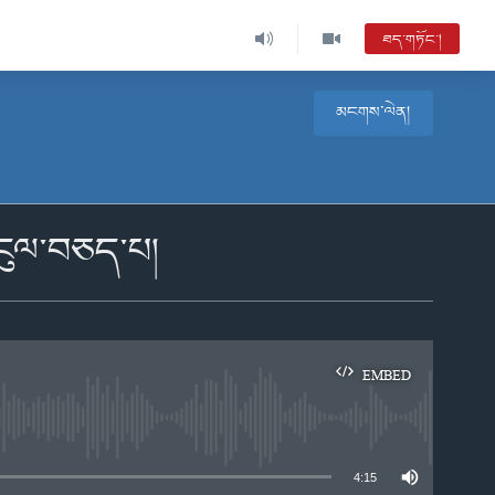
ཐད་གཏོང་།
མངགས་ལེན།
དངུལ་བཅད་པ།
EMBED
e
4:15