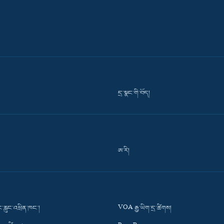
དྲ་སྣང་གི་བོད།
ཨ་རི།
་རླུང་འཕྲིན་ཁང་།
VOA རྒྱ་ཡིག་དྲ་ཚིགས།