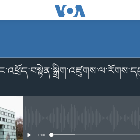
མངགས་ལེན།
ང་འཕྲོད་བསྟེན་སྒྲིག་འཛུགས་ལ་རོགས་
མངགས་ལེན།
No media source currently availabl
0:00