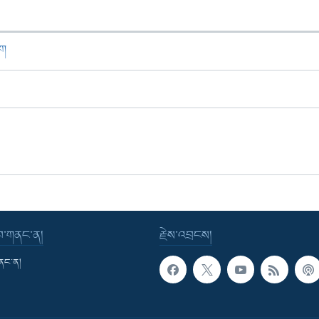
ཁག
་བ་གནང་ན།
རྗེས་འབྲངས།
གནང་ན།