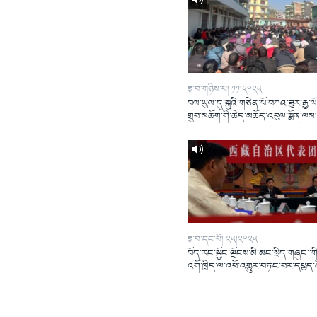
ཟླ་བ་གཉིས་པ། ༡༡།༢༠༢༥
བལ་ཡུལ་དུ་སྐུའི་གཅེན་པོ་བཀའ་ཟུར་རྒྱ་ལ
གྲུབ་མཆོག་གི་ཆེད་མཆོད་འབུལ་སྨོན་ལམ
ཟླ་བ་དང་པོ། ༢༥།༢༠༢༥
བོད་རང་སྐྱོང་ལྗོངས་མི་མང་སྲིད་གཞུང་་གི
འགོ་ཁྲིད་ལ་འཕོ་འགྱུར་བཏང་བར་དཔྱད་