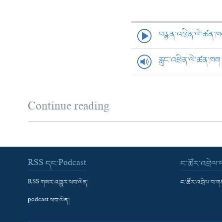
བརྙན་འཕྲིན་ལེ་ཚན་
རླུང་འཕྲིན་ལེ་ཚན་ཁག
Continue reading
RSS དང་Podcast
ང་ཚོར་འབྲེལ
RSS གསར་འགྱུར་ཕབ་ལེན།
ང་ཚོར་འབྲེལ་བ་
podcast ཕབ་ལེན།