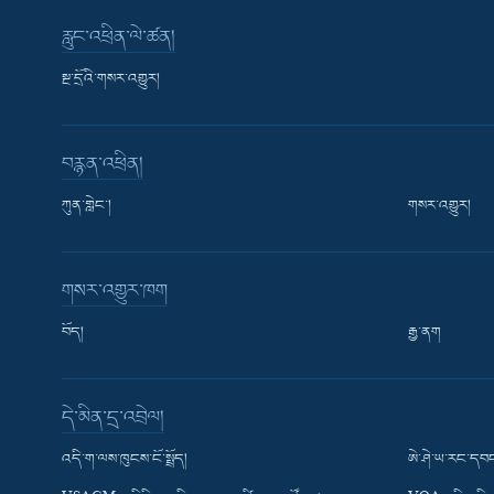
རླུང་འཕྲིན་ལེ་ཚན།
སྔ་དྲོའི་གསར་འགྱུར།
བརྙན་འཕྲིན།
ཀུན་གླེང་།
གསར་འགྱུར།
གསར་འགྱུར་ཁག
བོད།
རྒྱ་ནག
Learning English
དེ་མིན་དྲ་འབྲེལ།
རྗེས་འབྲངས།
འདི་ག་ལས་ཁུངས་ངོ་སྤྲོད།
ཨེ་ཤེ་ཡ་རང་དབང