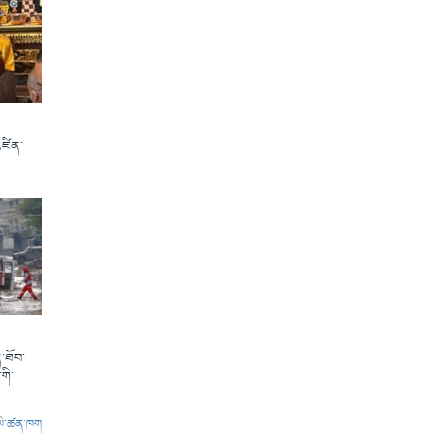
འཛིན་
་ཐོབ་
གི་
ལེ་ཚན་ཁག