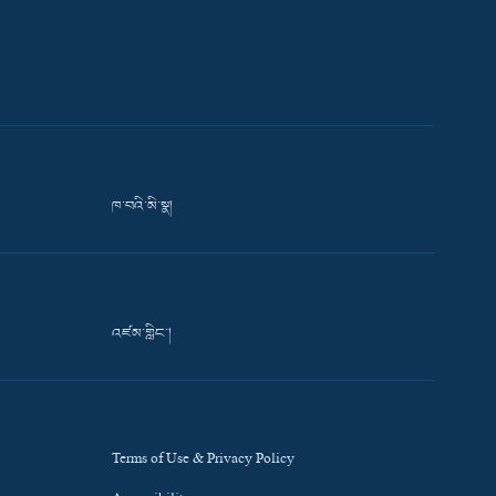
ཁ་བའི་མི་སྣ།
འཛམ་གླིང་།
Terms of Use & Privacy Policy