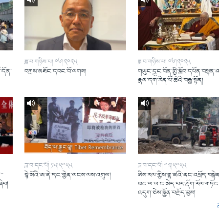
ཟླ་བ་གཉིས་པ། ༠༦།༢༠༢༥
ཟླ་བ་གཉིས་པ། ༠༦།༢༠༢༥
ོ་དོན་
བཀྲས་མཐོང་དབང་བོ་ལགས།
གཡུང་དྲུང་བོན་གྱི་སློབ་དཔོན་བསྟན་
།
རྣམ་དག་རིན་པོ་ཆེའི་བརྒྱ་སྟོན།
ཟླ་བ་དང་པོ། ༡༥།༢༠༢༥
ཟླ་བ་དང་པོ། ༠༣།༢༠༢༥
་་
སྙེ་མོའི་ཨ་ནེ་དང་གྱེན་ལངས་ལས་འགུལ།
ཨིས་རལ་གྱིས་གྷ་ཛའི་ནང་འཕྲོད་བསྟེན
ཞིབ།
ཐང་ལ་ཡ་ང་མེད་པར་རྡོག་རོལ་གཏོང་
འདུག་ཅེས་སྐྱོན་བརྗོད་བྱས།