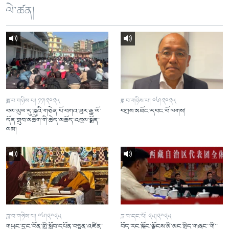
ལེ་ཚན།
ཟླ་བ་གཉིས་པ། ༡༡།༢༠༢༥
ཟླ་བ་གཉིས་པ། ༠༦།༢༠༢༥
བལ་ཡུལ་དུ་སྐུའི་གཅེན་པོ་བཀའ་ཟུར་རྒྱ་ལོ་
བཀྲས་མཐོང་དབང་བོ་ལགས།
དོན་གྲུབ་མཆོག་གི་ཆེད་མཆོད་འབུལ་སྨོན་
ལམ།
ཟླ་བ་གཉིས་པ། ༠༦།༢༠༢༥
ཟླ་བ་དང་པོ། ༢༥།༢༠༢༥
གཡུང་དྲུང་བོན་གྱི་སློབ་དཔོན་བསྟན་འཛིན་
བོད་རང་སྐྱོང་ལྗོངས་མི་མང་སྲིད་གཞུང་་གི་་