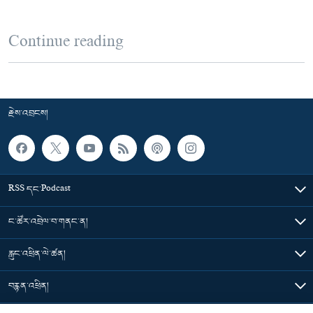
Continue reading
རྗེས་འབྲངས།
RSS དང་Podcast
ང་ཚོར་འབྲེལ་བ་གནང་ན།
རླུང་འཕྲིན་ལེ་ཚན།
བརྙན་འཕྲིན།