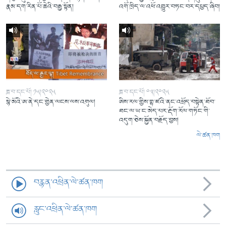
རྣམ་དག་རིན་པོ་ཆེའི་བརྒྱ་སྟོན།
འགོ་ཁྲིད་ལ་འཕོ་འགྱུར་བཏང་བར་དཔྱད་ཞིབ།
ཟླ་བ་དང་པོ། ༡༥།༢༠༢༥
ཟླ་བ་དང་པོ། ༠༣།༢༠༢༥
སྙེ་མོའི་ཨ་ནེ་དང་གྱེན་ལངས་ལས་འགུལ།
ཨིས་རལ་གྱིས་གྷ་ཛའི་ནང་འཕྲོད་བསྟེན་ཐོབ་
ཐང་ལ་ཡ་ང་མེད་པར་རྡོག་རོལ་གཏོང་གི་
འདུག་ཅེས་སྐྱོན་བརྗོད་བྱས།
ལེ་ཚན་ཁག
བརྙན་འཕྲིན་ལེ་ཚན་ཁག
རླུང་འཕྲིན་ལེ་ཚན་ཁག