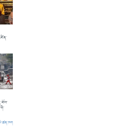
འཛིན་
་ཐོབ་
གི་
ལེ་ཚན་ཁག