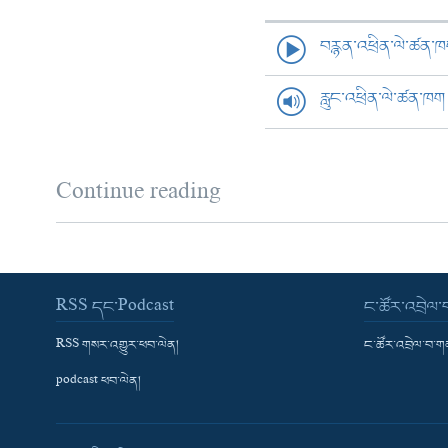
བརྙན་འཕྲིན་ལེ་ཚན་
རླུང་འཕྲིན་ལེ་ཚན་ཁག
Continue reading
RSS དང་Podcast
ང་ཚོར་འབྲེལ
RSS གསར་འགྱུར་ཕབ་ལེན།
ང་ཚོར་འབྲེལ་བ་
podcast ཕབ་ལེན།