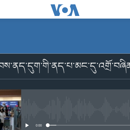
མངགས་ལེན།
ིབས་ནད་དུག་གི་ནད་པ་མང་དུ་འགྲོ་བཞི
མངགས་ལེན།
No media source currently availabl
0:00