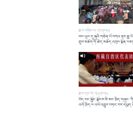
ཟླ་བ་གཉིས་པ། ༡༡།༢༠༢༥
བལ་ཡུལ་དུ་སྐུའི་གཅེན་པོ་བཀའ་ཟུར་རྒྱ་ལ
གྲུབ་མཆོག་གི་ཆེད་མཆོད་འབུལ་སྨོན་ལམ
ཟླ་བ་དང་པོ། ༢༥།༢༠༢༥
བོད་རང་སྐྱོང་ལྗོངས་མི་མང་སྲིད་གཞུང་་གི
འགོ་ཁྲིད་ལ་འཕོ་འགྱུར་བཏང་བར་དཔྱད་