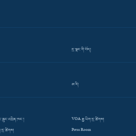
དྲ་སྣང་གི་བོད།
ཨ་རི།
་རླུང་འཕྲིན་ཁང་།
VOA རྒྱ་ཡིག་དྲ་ཚིགས།
་དྲ་ཚིགས།
Press Room