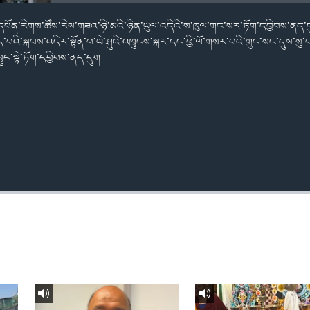
གྱི་དཔོན་རིགས་ཚོས་རེས་གཟའ་ཉི་མའི་ཉིན་ཡུལ་འདིའི་ས་ཁུལ་གང་སར་ཏོག་དབྱིབས་ནད་ད
འི་སྐབས་འདིར་སྟོན་པ་ཡེ་ཤུའི་འཁྲུངས་སྐར་དང་ཕྱི་ལོ་གསར་པའི་གུང་སང་དུས་སུ་
ྱུང་སྟེ་ཏོག་དབྱིབས་ནད་དུག