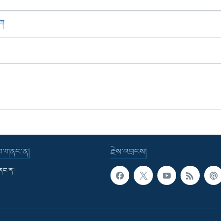
ཁག
་བ་གནང་ན།
རྗེས་འབྲངས།
གནང་ན།