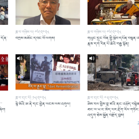
ཟླ་བ་གཉིས་པ། ༠༦།༢༠༢༥
ཟླ་བ་གཉིས་པ། ༠༦།༢༠༢༥
ོ་དོན་
བཀྲས་མཐོང་དབང་བོ་ལགས།
གཡུང་དྲུང་བོན་གྱི་སློབ་དཔོན་བསྟན་
།
རྣམ་དག་རིན་པོ་ཆེའི་བརྒྱ་སྟོན།
ཟླ་བ་དང་པོ། ༡༥།༢༠༢༥
ཟླ་བ་དང་པོ། ༠༣།༢༠༢༥
་་
སྙེ་མོའི་ཨ་ནེ་དང་གྱེན་ལངས་ལས་འགུལ།
ཨིས་རལ་གྱིས་གྷ་ཛའི་ནང་འཕྲོད་བསྟེན
ཞིབ།
ཐང་ལ་ཡ་ང་མེད་པར་རྡོག་རོལ་གཏོང་
འདུག་ཅེས་སྐྱོན་བརྗོད་བྱས།