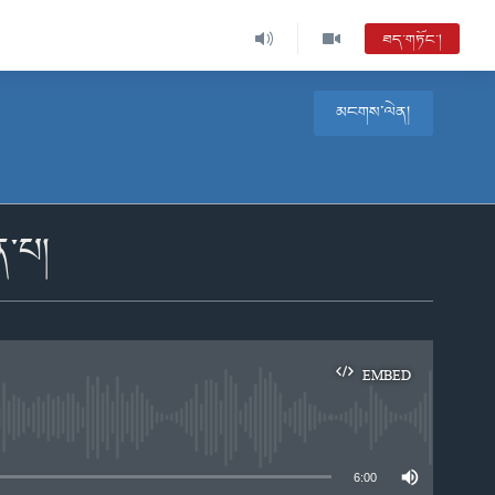
ཐད་གཏོང་།
མངགས་ལེན།
ན་པ།
EMBED
e
6:00