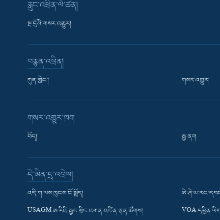
རླུང་འཕྲིན་ལེ་ཚན།
སྔ་དྲོའི་གསར་འགྱུར།
བརྙན་འཕྲིན།
ཀུན་གླེང་།
གསར་འགྱུར།
གསར་འགྱུར་ཁག
བོད།
རྒྱ་ནག
Learning English
དེ་མིན་དྲ་འབྲེལ།
རྗེས་འབྲངས།
འདི་ག་ལས་ཁུངས་ངོ་སྤྲོད།
ཨེ་ཤེ་ཡ་རང་དབང
USAGM ཨ་རིའི་རྒྱང་སྲིང་འགན་འཛིན་ལྷན་ཚོགས།
VOA དབྱིན་ཡིག