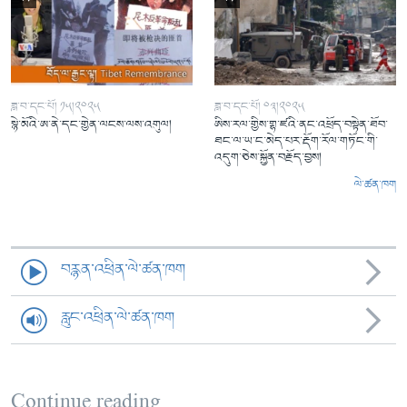
ཟླ་བ་དང་པོ། ༡༥།༢༠༢༥
ཟླ་བ་དང་པོ། ༠༣།༢༠༢༥
སྙེ་མོའི་ཨ་ནེ་དང་གྱེན་ལངས་ལས་འགུལ།
ཨིས་རལ་གྱིས་གྷ་ཛའི་ནང་འཕྲོད་བསྟེན་ཐོབ་
ཐང་ལ་ཡ་ང་མེད་པར་རྡོག་རོལ་གཏོང་གི་
འདུག་ཅེས་སྐྱོན་བརྗོད་བྱས།
ལེ་ཚན་ཁག
བརྙན་འཕྲིན་ལེ་ཚན་ཁག
རླུང་འཕྲིན་ལེ་ཚན་ཁག
Continue reading