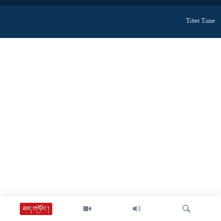
Tibet Time
ཐད་གཏོང་།