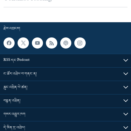
རྗེས་འབྲངས།
RSS དང་Podcast
ང་ཚོར་འབྲེལ་བ་གནང་ན།
རླུང་འཕྲིན་ལེ་ཚན།
བརྙན་འཕྲིན།
གསར་འགྱུར་ཁག
དེ་མིན་དྲ་འབྲེལ།