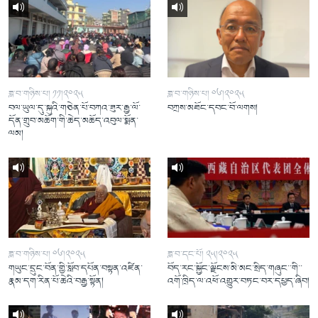
ཟླ་བ་གཉིས་པ། ༡༡།༢༠༢༥
ཟླ་བ་གཉིས་པ། ༠༦།༢༠༢༥
བལ་ཡུལ་དུ་སྐུའི་གཅེན་པོ་བཀའ་ཟུར་རྒྱ་ལོ་
བཀྲས་མཐོང་དབང་བོ་ལགས།
དོན་གྲུབ་མཆོག་གི་ཆེད་མཆོད་འབུལ་སྨོན་
ལམ།
ཟླ་བ་གཉིས་པ། ༠༦།༢༠༢༥
ཟླ་བ་དང་པོ། ༢༥།༢༠༢༥
གཡུང་དྲུང་བོན་གྱི་སློབ་དཔོན་བསྟན་འཛིན་
བོད་རང་སྐྱོང་ལྗོངས་མི་མང་སྲིད་གཞུང་་གི་་
རྣམ་དག་རིན་པོ་ཆེའི་བརྒྱ་སྟོན།
འགོ་ཁྲིད་ལ་འཕོ་འགྱུར་བཏང་བར་དཔྱད་ཞིབ།