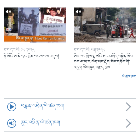
ཟླ་བ་དང་པོ། ༡༥།༢༠༢༥
ཟླ་བ་དང་པོ། ༠༣།༢༠༢༥
སྙེ་མོའི་ཨ་ནེ་དང་གྱེན་ལངས་ལས་འགུལ།
ཨིས་རལ་གྱིས་གྷ་ཛའི་ནང་འཕྲོད་བསྟེན་ཐོབ་
ཐང་ལ་ཡ་ང་མེད་པར་རྡོག་རོལ་གཏོང་གི་
འདུག་ཅེས་སྐྱོན་བརྗོད་བྱས།
ལེ་ཚན་ཁག
བརྙན་འཕྲིན་ལེ་ཚན་ཁག
རླུང་འཕྲིན་ལེ་ཚན་ཁག