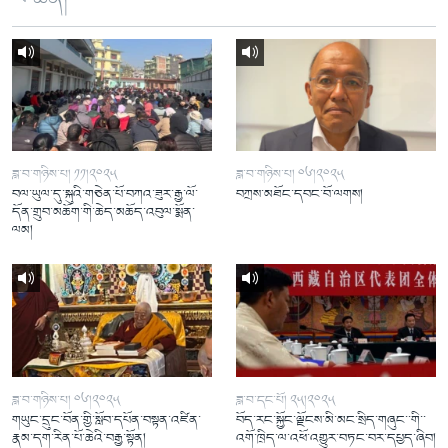
ཟླ་བ་གཉིས་པ། ༡༡།༢༠༢༥
ཟླ་བ་གཉིས་པ། ༠༦།༢༠༢༥
བལ་ཡུལ་དུ་སྐུའི་གཅེན་པོ་བཀའ་ཟུར་རྒྱ་ལོ་
བཀྲས་མཐོང་དབང་བོ་ལགས།
དོན་གྲུབ་མཆོག་གི་ཆེད་མཆོད་འབུལ་སྨོན་
ལམ།
ཟླ་བ་གཉིས་པ། ༠༦།༢༠༢༥
ཟླ་བ་དང་པོ། ༢༥།༢༠༢༥
གཡུང་དྲུང་བོན་གྱི་སློབ་དཔོན་བསྟན་འཛིན་
བོད་རང་སྐྱོང་ལྗོངས་མི་མང་སྲིད་གཞུང་་གི་་
རྣམ་དག་རིན་པོ་ཆེའི་བརྒྱ་སྟོན།
འགོ་ཁྲིད་ལ་འཕོ་འགྱུར་བཏང་བར་དཔྱད་ཞིབ།