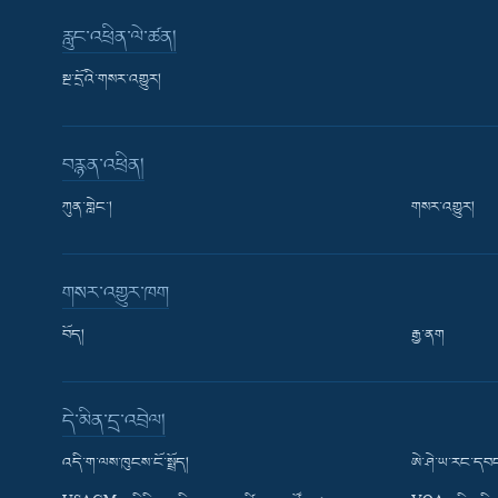
རླུང་འཕྲིན་ལེ་ཚན།
སྔ་དྲོའི་གསར་འགྱུར།
བརྙན་འཕྲིན།
ཀུན་གླེང་།
གསར་འགྱུར།
གསར་འགྱུར་ཁག
བོད།
རྒྱ་ནག
Learning English
དེ་མིན་དྲ་འབྲེལ།
རྗེས་འབྲངས།
འདི་ག་ལས་ཁུངས་ངོ་སྤྲོད།
ཨེ་ཤེ་ཡ་རང་དབང