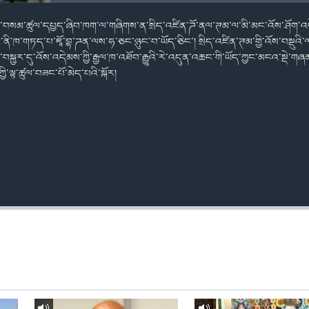
་གི་བསམ་ཚུལ་དཔྱད་ཞིབ་ཁག་ལ་གཞིགས་ན་སྲིད་འཛིན་ཌོ་ནལ་ཊམ་ལ་མི་མང་འོས་ཤོག་འཕ
འབོར་ནི་ཁ་གཏད་པ་ཇཱོ་བྷ་ཌན་ལས་ཧ་ཅང་ཉུང་བ་ཡོད་ཅིང་། སྲིད་འཛིན་ཊམ་གྱི་འོས་བསྡུ
ར་བསྐྱར་དུ་འོས་འདེམས་ཀྱི་རྒྱལ་ཁ་འཐོབ་རྒྱུའི་རེ་འདུན་འཆང་གི་ཡོད་ཀྱང་མངའ་སྡེ་ག
་ལྟ་ཚུལ་བཟང་པོ་མེད་པའི་སྐོར།