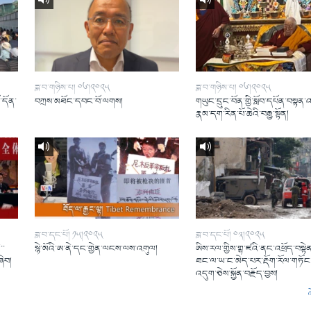
ཟླ་བ་གཉིས་པ། ༠༦།༢༠༢༥
ཟླ་བ་གཉིས་པ། ༠༦།༢༠༢༥
ོ་དོན་
བཀྲས་མཐོང་དབང་བོ་ལགས།
གཡུང་དྲུང་བོན་གྱི་སློབ་དཔོན་བསྟན་
།
རྣམ་དག་རིན་པོ་ཆེའི་བརྒྱ་སྟོན།
ཟླ་བ་དང་པོ། ༡༥།༢༠༢༥
ཟླ་བ་དང་པོ། ༠༣།༢༠༢༥
་་
སྙེ་མོའི་ཨ་ནེ་དང་གྱེན་ལངས་ལས་འགུལ།
ཨིས་རལ་གྱིས་གྷ་ཛའི་ནང་འཕྲོད་བསྟེན
ཞིབ།
ཐང་ལ་ཡ་ང་མེད་པར་རྡོག་རོལ་གཏོང་
འདུག་ཅེས་སྐྱོན་བརྗོད་བྱས།