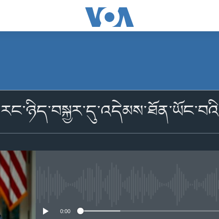
མངགས་ལེན།
་རང་ཉིད་བསྐྱར་དུ་འདེམས་ཐོན་ཡོང་བའ
མངགས་ལེན།
No media source currently availabl
0:00