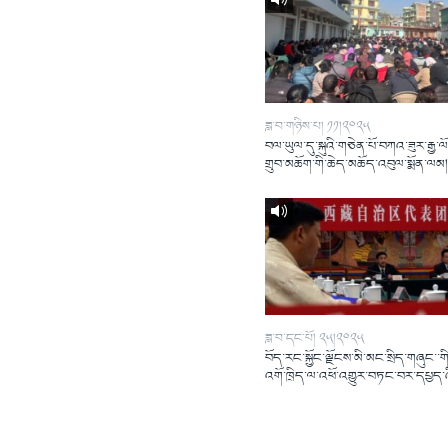
ཟླ་བ་གཉིས་པ། ༡༡།༢༠༢༥
བལ་ཡུལ་དུ་སྐུའི་གཅེན་པོ་བཀའ་ཟུར་རྒྱ་ལ
གྲུབ་མཆོག་གི་ཆེད་མཆོད་འབུལ་སྨོན་ལམ
ཟླ་བ་དང་པོ། ༢༥།༢༠༢༥
བོད་རང་སྐྱོང་ལྗོངས་མི་མང་སྲིད་གཞུང་་གི
འགོ་ཁྲིད་ལ་འཕོ་འགྱུར་བཏང་བར་དཔྱད་