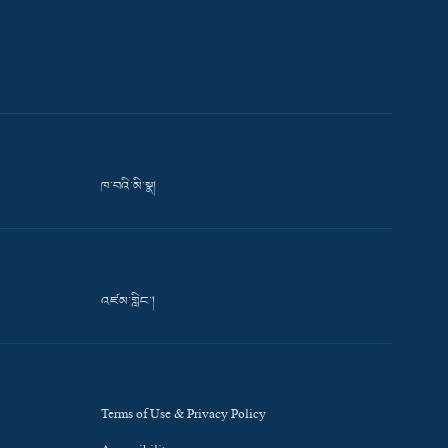
ཁ་བའི་མི་སྣ།
འཛམ་གླིང་།
Terms of Use & Privacy Policy