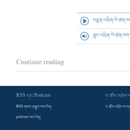
བརྙན་འཕྲིན་ལེ་ཚན་
རླུང་འཕྲིན་ལེ་ཚན་ཁག
Continue reading
RSS དང་Podcast
ང་ཚོར་འབྲེལ
RSS གསར་འགྱུར་ཕབ་ལེན།
ང་ཚོར་འབྲེལ་བ་
podcast ཕབ་ལེན།