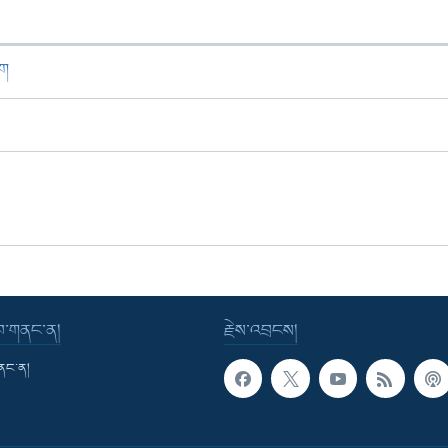
ཁག
་བ་གནང་ན།
རྗེས་འབྲངས།
གནང་ན།