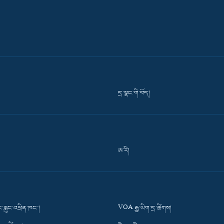
དྲ་སྣང་གི་བོད།
ཨ་རི།
་རླུང་འཕྲིན་ཁང་།
VOA རྒྱ་ཡིག་དྲ་ཚིགས།