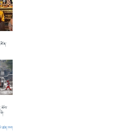
འཛིན་
་ཐོབ་
གི་
ལེ་ཚན་ཁག