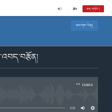
ཐད་གཏོང་།
མངགས་ལེན།
ི་འབད་བརྩོན།
EMBED
e
3:32