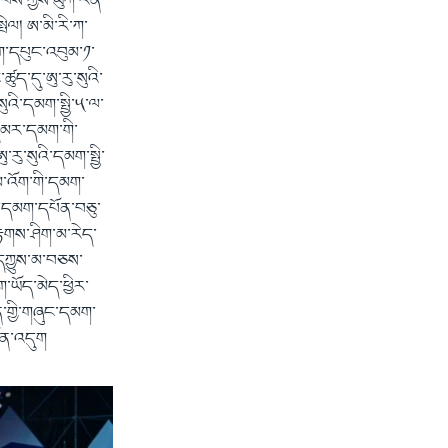
སྟབས་ཀྱིས་ཡུཀ་རེན་
ེལ། ཨ་མི་རི་ཀ་
མག་དཔུང་འབུམ་༡་
ུད་དུ་ཨུ་རུ་སུའི་
ུའི་དམག་སྤྱི་༥་ལ་
་དམར་དམག་གི་
་རུ་སུའི་དམག་སྤྱི་
མ་འོག་གི་དམག་
མ་དམག་དཔོན་བཅུ་
རྟགས་ཤིག་མ་རེད་
་དཀྱུས་མ་བཅས་
་ཡོད་མེད་ཕྱིར་
ན་གྱི་གཞུང་དམག་
ོན་འདུག