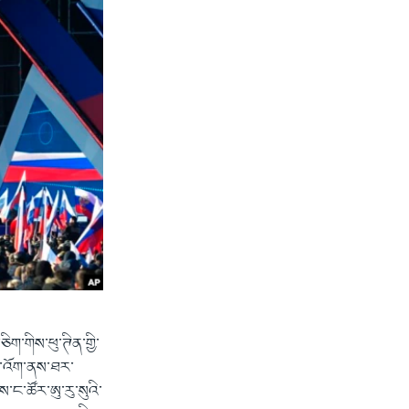
ག་གིས་ཕུ་ཊིན་གྱི་
ད་འོག་ནས་ཐར་
་ང་ཚོར་ཨུ་རུ་སུའི་