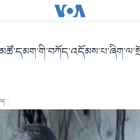
འི་མཚོ་དམག་གི་བཀོད་འདོམས་པ་ཞིག་ལ་སྲོ
ེལ།