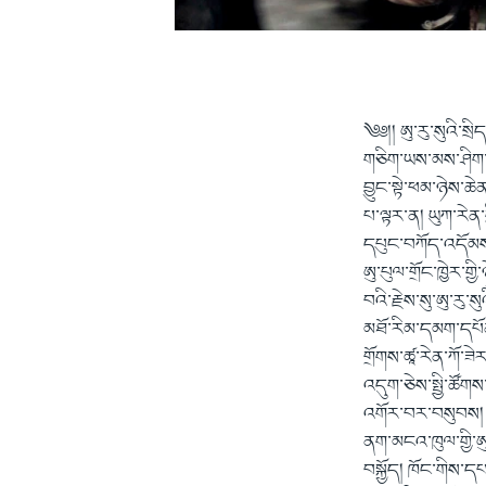
༄༅།། ཨུ་རུ་སུའི་
གཅིག་ཡས་མས་ཤིག་ག
བྱུང་སྟེ་ཕམ་ཉེས་ཆ
པ་ལྟར་ན། ཡུཀ་རེན་ག
དཔུང་བཀོད་འདོམས་པ
ཨུ་པུལ་གྲོང་ཁྱེར་
བའི་རྗེས་སུ་ཨུ་རུ་
མཐོ་རིམ་དམག་དཔོན་ཞ
གྲོགས་ཚཱ་རེན་ཀོ་ཟ
འདུག་ཅེས་སྤྱི་ཚོག
འགོར་བར་བསུབས། དེ
ནག་མངའ་ཁུལ་གྱི་ཨ
བསྐྱོད། ཁོང་གིས་དཔ