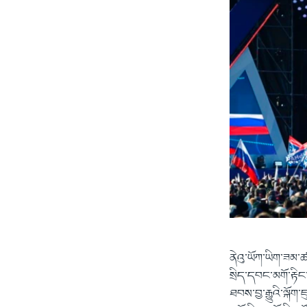
ནེའུ་ཡོཀ་ཡིག་ཟམ་ཚ
སྲིད་དབང་མགོ་རྟི
ཐབས་བྱ་རྒྱུའི་ལྐོ