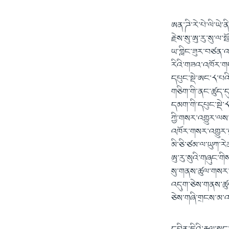
ཨན་ཌི་རེ་པེ་ལི་ཡེ་
རྗེས་སུ་ཨུ་རུ་སུ་ལ
ཡ་གླིང་ཟུར་བཙན་འ
རིའི་གཟའ་འཁོར་གསར
དཔུང་སྡེ་ཨང་༨་པའི
གཅིག་གི་ནང་ཚུད་དུ་
དམག་གི་དཔུང་སྡེ་༨
ཀྱི་གསར་འགྱུར་ལས
འཁོར་གསར་འགྱུར་ད
མི་ཅི་ཙམ་ལ་ཡུཀ་རེ
ཨུ་རུ་སུའི་གཞུང་གི
སུ་གནས་ཚུལ་གསར་པ་
འདུག་ཅེས་གནས་ཚུལ་
ཅེས་གཞི་གྲངས་མ་འ