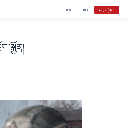
ཐད་གཏོང་།
ག་སྐྱོན།