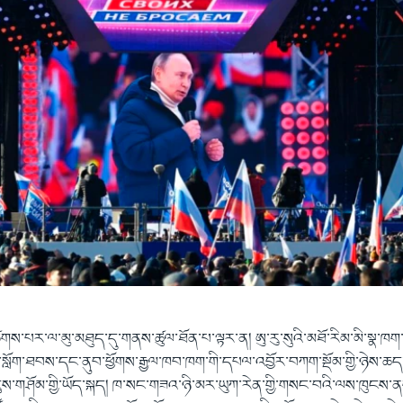
གས་པར་ལ་མུ་མཐུད་དུ་གནས་ཚུལ་ཐོན་པ་ལྟར་ན། ཨུ་རུ་སུའི་མཐོ་རིམ་མི་སྣ་ཁག་ཅི
ང་སློག་ཐབས་དང་ནུབ་ཕྱོགས་རྒྱལ་ཁབ་ཁག་གི་དཔལ་འབྱོར་བཀག་སྡོམ་གྱི་ཉེས་ཆ
ག་ཇུས་གཤོམ་གྱི་ཡོད་སྐད། ཁ་སང་གཟའ་ཉི་མར་ཡུཀ་རེན་གྱི་གསང་བའི་ལས་ཁུངས་ནས