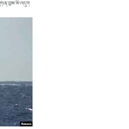
གཏན་བྱས་མི་འདུག