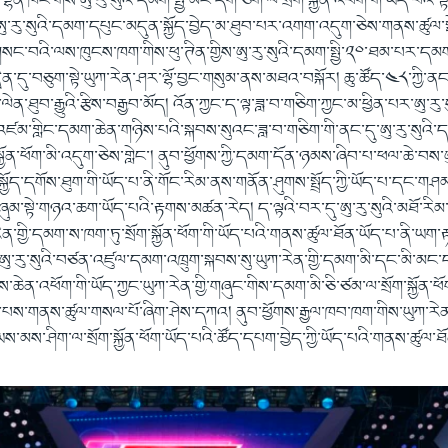
ུང་ལྷན་ཁང་གིས་ཨུ་རུ་སུའི་དམག་སྤྱི་མང་དག་ཅིག་ལ་སྲོག་སྐྱོན་འཕོག་གི་ཡོད་པའི་
ུ་རུ་སུའི་དམག་དཔུང་མདུན་སྐྱོད་བྱེད་མ་ཐུབ་པར་འགག་འདུག་ཅེས་གནས་ཚུལ་སྤ
་གསང་བའི་ལས་ཁུངས་ཁག་གིས་ཕུ་ཊིན་གྱིས་ཨུ་རུ་སུའི་དམག་སྤྱི་༢༠་ཐམ་པར་ད
ེན་དུ་བཅུག་སྟེ་ཡུཀ་རེན་ཤར་ལྷོ་བྱང་གསུམ་ནས་མཐའ་བསྐོར། ཆུ་ཚོད་༤༨་ཀྱི་ནང་ཚ
ན་ཐུབ་རྒྱུའི་རྩིས་བརྒྱབ་མོད། འོན་ཀྱང་ད་ལྟ་ཟླ་བ་གཅིག་ཀྱང་མ་ཕྱིན་པར་ཨུ་རུ་ས
ནི་འཛམ་གླིང་དམག་ཆེན་གཉིས་པའི་སྐབས་སུའང་ཟླ་བ་གཅིག་གི་ནང་དུ་ཨུ་རུ་སུའི
སྐྱོན་ཕོག་མི་འདུག་ཅེས་གླེང་། ནུབ་ཕྱོགས་ཀྱི་དམག་དོན་ཉམས་ཞིབ་པ་ཕལ་ཆེ་བས་ཨུ
ོད་དགོས་ཐུག་གི་ཡོད་པ་ནི་གོང་རིམ་ནས་གནོན་ཤུགས་སྤྲོད་ཀྱི་ཡོད་པ་དང་གཤ
མ་སྟེ་གཉའ་ཆག་ཡོད་པའི་རྟགས་མཚན་རེད། ད་ལྟའི་བར་དུ་ཨུ་རུ་སུའི་མཐོ་རི
ན་གྱི་དམག་ས་ཁག་ཏུ་སྲོག་སྐྱོན་ཕོག་གི་ཡོད་པའི་གནས་ཚུལ་ཐོན་ཡོད་པ་ནི་ཡག་
ན་ཨུ་རུ་སུའི་བཙན་འཛུལ་དམག་འཁྲུག་སྐབས་སུ་ཡུཀ་རེན་གྱི་དམག་མི་དང་མི་མང
ེན་འཕོག་གི་ཡོད་ཀྱང་ཡུཀ་རེན་གྱི་གཞུང་གིས་དམག་མི་ཅི་ཙམ་ལ་སྲོག་སྐྱོན་ཕོག
མེད་པས་གནས་ཚུལ་གསལ་པོ་ཞིག་ཤེས་དཀའ། ནུབ་ཕྱོགས་རྒྱལ་ཁབ་ཁག་གིས་ཡུཀ་རེ
མས་ཤིག་ལ་སྲོག་སྐྱོན་ཕོག་ཡོད་པའི་ཚོད་དཔག་བྱེད་ཀྱི་ཡོད་པའི་གནས་ཚུལ་ཐ