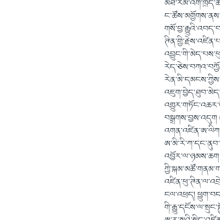
མཐོ་རིམ་འགོ་ཁྲིད་ཚ
ང་ཚོས་མགྱོགས་ནས་
གསོ་བྱ་རྒྱུའི་འབད
ཊིན་གྱི་རྗེས་འཛིན
འབྱུང་གི་མེད་པས་ཕ
རེད་ཅེས་བཀའ་བཀྱོ
རེན་མི་དམངས་ཀྱིས་
འཇུག་བྱེད་ཐུབ་མེད
འགྱུར་གཏོང་འཆར་ཡ
བསྒྲགས་བྱས་འདུག 
འགན་འཛིན་ཨ་ལིཀ་ཛ
ཨ་མི་རི་ཀ་དང་ནུབ
འབྱོར་ལ་ཉམས་ཆག ད
ཀྱི་སྐམ་མཚོ་གནམ་གས
འཛིན་ཕུ་ཊིན་ལ་འབ
ངལ་འཕྲད། ཕྱུག་བད
གི་རྒྱུ་དངོས་ལ་སྲ