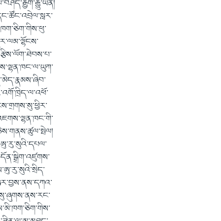
བཤད་རྒྱག་རྒྱུ་ཡིན།
དང་ཚོང་འབྲེལ་སླར་
་ཁག་ཅིག་གིས་ཕུ་
ེར་ལམ་ལྷོངས་
་རྩིས་ལོག་ཐེབས་པ་
གས་ལྷན་ཁང་ལ་ཡུཀ་
ད་མེད་རྣམས་ཞིབ་
འགོ་ཁྲིད་ལ་འཕོ་
ས་གྲགས་སུ་ཕྱིར་
་འཇགས་ལྷན་ཁང་གི་
ེས་གནས་ཚུལ་སྤེལ།
ཨུ་རུ་སུའི་དཔལ་
ོན་སྒྲིག་འཛུགས་
ུ་རུ་སུའི་སྲིད་
ག་ཉར་བྱས་ནས་དཀའ་
་སུ་ཞུགས་ནས་རང་
གས་མི་ཁག་ཅིག་གིས་