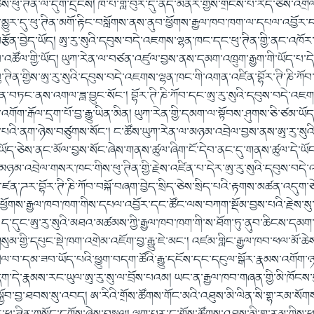
ོས་ཕུ་ཊིན་ལ་དུག་དྲངས། ཁོ་པ་གློ་བུར་དུ་ནད་མནར་གྱིས་གྲོངས་པ་རེད་ཅེས་འགྲེལ་
མྱུར་དུ་ཕུ་ཊིན་མགོ་རྟིང་བསློགས་ནས་ནུབ་ཕྱོགས་རྒྱལ་ཁབ་ཁག་ལ་དཔལ་འབྱོར་
་བརྩོན་བྱེད་ཡོད། ཨུ་རུ་སུའི་དབུས་བདེ་འཇགས་ལྷན་ཁང་དང་ཕུ་ཊིན་གྱི་ནང་འཁོར
་པ་འཚོལ་གྱི་ཡོད། ཡུཀ་རེན་ལ་བཙན་འཛུལ་བྱས་ནས་དམག་འཁྲུག་རྒྱག་གི་ཡོད་པ་ད
ུ་ཊིན་གྱིས་ཨུ་རུ་སུའི་དབུས་བདེ་འཇགས་ལྷན་ཁང་གི་འགན་འཛིན་བྷོར་ཊི་ཎི་ཀོབ
ན་བཏང་ནས་འགལ་ཟླ་བྱུང་སོང་། བྷོར་ཊི་ཎི་ཀོབ་དང་ཨུ་རུ་སུའི་དབུས་བདེ་འཇ
འགོག་རྒོལ་དྲག་པོ་བྱ་རྒྱུ་ཡིན་མིན། ཡུཀ་རེན་གྱི་དམག་ལ་སྟོབས་ཤུགས་ཅི་ཙམ་ཡོ
་པའི་ནག་ཉེས་བཙུགས་སོང་། ང་ཚོས་ཡུཀ་རེན་ལ་མཉམ་འབྲེལ་བྱས་ནས་ཨུ་རུ་སུའི་
ོད་ཅེས་ནང་མོལ་བྱས་སོང་ཞེས་གནས་ཚུལ་ཞིག་ངོ་དེབ་ནང་དུ་གནས་ཚུལ་དེ་ཡོང
མཉམ་འབྲེལ་གསར་ཁང་གིས་ཕུ་ཊིན་གྱི་རྗེས་འཛིན་པ་དེར་ཨུ་རུ་སུའི་དབུས་བདེ
ན་ཌར་བྷོར་ཊི་ཎི་ཀོབ་བསྐོ་བཞག་བྱེད་སྲིད་ཅེས་སྲིད་པའི་རྟགས་མཚན་འདུག་ཅ
་ཕྱོགས་རྒྱལ་ཁབ་ཁག་གིས་དཔལ་འབྱོར་དང་ཚོང་ལས་བཀག་སྡོམ་བྱས་པའི་རྗེས་སུ་
་དུང་ཨུ་རུ་སུའི་མཐའ་མཚམས་ཀྱི་རྒྱལ་ཁབ་ཁག་གི་ས་ཐོག་ཏུ་ནུབ་ཆིངས་དམག་ད
ུམ་གྱི་དཔུང་སྡེ་ཁག་འགྲེམ་འཇོག་བྱ་རྒྱུ་ཇེ་མང་། འཛམ་གླིང་རྒྱལ་ཁབ་ཕལ་མོ་ཆེས་ཨ
ྲེལ་བ་དམ་ཟབ་ཡོད་པའི་ཕྱུག་བདག་ཚོའི་རྒྱུ་དངོས་དང་དངུལ་སྒོར་རྣམས་འགོ
ག་དེ་རྣམས་རང་ཡུལ་ཨུ་རུ་སུ་ལ་བྲོས་པའམ། ཡང་ན་རྒྱལ་ཁབ་གཞན་གྱི་མི་ཁོངས
ུང་སྐྱོབ་བྱ་ཐབས་སུ་འབད། ཨ་རིའི་གྲོས་ཚོགས་གོང་མའི་འཐུས་མི་ལིན་སི་གྷ་རམ་སོ