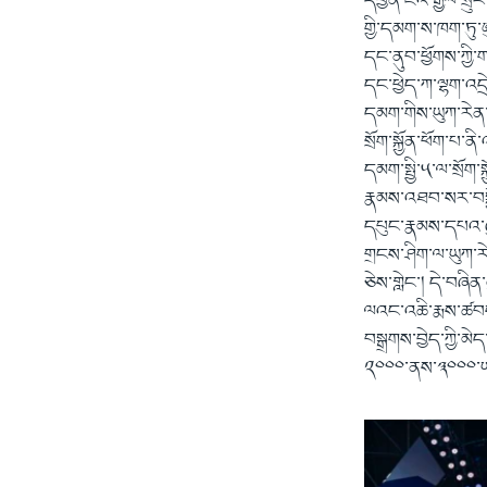
དབྱིན་ཇིའི་རྒྱལ་སྲ
གྱི་དམག་ས་ཁག་ཏུ་ཨ
དང་ནུབ་ཕྱོགས་ཀྱི
དང་ཕྱེད་ཀ་ལྷག་འདྲ
དམག་གིས་ཡུཀ་རེན་ལེ
སྲོག་སྐྱོན་ཕོག་པ་
དམག་སྤྱི་༥་ལ་སྲོག་
རྣམས་འཐབ་སར་བསྐྱ
དཔུང་རྣམས་དཔའ་ཞུ
གྲངས་ཤིག་ལ་ཡུཀ་རེ
ཅེས་གླེང་། དེ་བཞི
ལའང་འཆི་རྨས་ཚབས་ཆ
བསྒྲགས་བྱེད་ཀྱི་
༢༠༠༠་ནས་༣༠༠༠་ཡས་