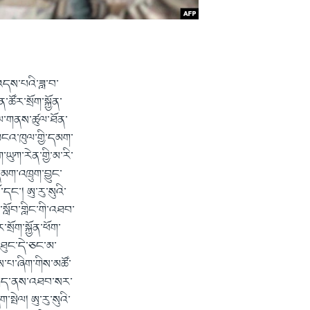
འདས་པའི་ཟླ་བ་
ོར་སྲོག་སྐྱོན་
ར་ལ་གནས་ཚུལ་ཐོན་
ག་མངའ་ཁུལ་གྱི་དམག་
ཡུཀ་རེན་གྱི་མ་རི་
མག་འཁྲུག་བྱུང་
དང་། ཨུ་རུ་སུའི་
་སློབ་གླིང་གི་འཐབ་
ྲོག་སྐྱོན་ཕོག་
་ཐུང་དེ་ཅང་མ་
ས་པ་ཞིག་གིས་མཚོ་
་ཁྲིད་ནས་འཐབ་སར་
སྤེལ། ཨུ་རུ་སུའི་