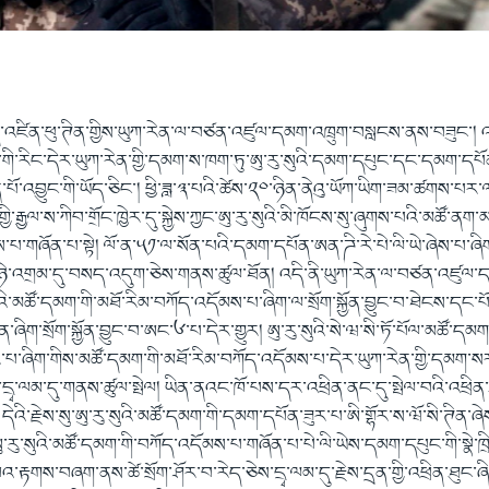
སྲིད་འཛིན་ཕུ་ཊིན་གྱིས་ཡུཀ་རེན་ལ་བཙན་འཛུལ་དམག་འཁྲུག་བསླངས་ནས་བཟུང་། 
ི་རིང་དེར་ཡུཀ་རེན་གྱི་དམག་ས་ཁག་ཏུ་ཨུ་རུ་སུའི་དམག་དཔུང་དང་དམག་དཔོན་ཚ
ེན་པོ་འབྱུང་གི་ཡོད་ཅིང་། ཕྱི་ཟླ་༣་པའི་ཚེས་༢༠་ཉིན་ནེའུ་ཡོཀ་ཡིག་ཟམ་ཚགས་པ
ྱི་རྒྱལ་ས་ཀིབ་གྲོང་ཁྱེར་དུ་སྐྱེས་ཀྱང་ཨུ་རུ་སུའི་མི་ཁོངས་སུ་ཞུགས་པའི་མཚོ་ན
་གཞོན་པ་སྟེ། ལོ་ན་༥༡་ལ་སོན་པའི་དམག་དཔོན་ཨན་ཌི་རེ་པེ་ལི་ཡེ་ཞེས་པ་ཞིག་
གྱི་ཉེ་འགྲམ་དུ་བསད་འདུག་ཅེས་གནས་ཚུལ་ཐོན། འདི་ནི་ཡུཀ་རེན་ལ་བཙན་འཛུལ་ད
སུའི་མཚོ་དམག་གི་མཐོ་རིམ་བཀོད་འདོམས་པ་ཞིག་ལ་སྲོག་སྐྱོན་བྱུང་བ་ཐེངས་དང་པོ་
ིག་སྲོག་སྐྱོན་བྱུང་བ་ཨང་༦་པ་དེར་གྱུར། ཨུ་རུ་སུའི་སེ་ཝ་སི་ཏོ་པོལ་མཚོ་དམག
ེར་པ་ཞིག་གིས་མཚོ་དམག་གི་མཐོ་རིམ་བཀོད་འདོམས་པ་དེར་ཡུཀ་རེན་གྱི་དམག་སར་ས
ས་དྲྭ་ལམ་དུ་གནས་ཚུལ་སྤེལ། ཡིན་ནའང་ཁོ་པས་དར་འཕྲིན་ནང་དུ་སྤེལ་བའི་འཕྲིན
འི་རྗེས་སུ་ཨུ་རུ་སུའི་མཚོ་དམག་གི་དམག་དཔོན་ཟུར་པ་ཨི་གྷོར་ས་ཝོ་སི་ཊིན་ཞེ
ུ་རུ་སུའི་མཚོ་དམག་གི་བཀོད་འདོམས་པ་གཞོན་པ་པེ་ལི་ཡེས་དམག་དཔུང་གི་སྣེ
འ་རྟགས་བཞག་ནས་ཚེ་སྲོག་ཤོར་བ་རེད་ཅེས་དྲྭ་ལམ་དུ་རྗེས་དྲན་གྱི་འཕྲིན་ཐུང་ཞིག་