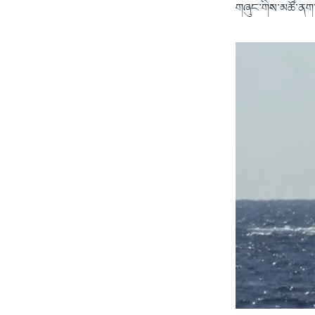
གཞུང་གིས་མཚོ་ནག་