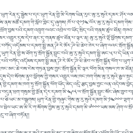
ནི་ཡུཀ་རེན་དུ་སྐྱེས་པ་དང་ཡུཀ་རེན་གྱི་མི་རིགས་ཡིན་རུང་ཨུ་རུ་སུའི་དམར་ཤོར་
་སྤོས་ནས་མཚོ་དམག་གི་སློབ་གླིང་དུ་ཞུགས། ཁོ་པ་༢༠༡༤་ལོར་ཨུ་རུ་སུའི་དམག་གིས་ཡུ
ཕྲོག་བྱས་པའི་དམག་འཁྲུག་ལའང་འབྲེལ་བ་ཡོད་སྲིད་པའི་གནས་ཚུལ་ཐོན། གཟའ་ས
་འགྱུར་དུས་དེབ་ནང་དུ་གནས་ཚུལ་ཐོན་པ་ལྟར་ན། ཨུ་རུ་སུའི་ལྷོ་ཕྱོགས་དམག་ས
་བཀོད་འདོམས་པ་དམག་སྤྱི་ཨན་ཌི་རེ་མོར་ཌི་ཝི་ཆེབ་ཟེར་པ་ཞིག་ལའང་སྲོག་སྐྱོན
ཡུཀ་རེན་གྱི་ས་ཐོག་ཏུ་སྲོག་སྐྱོན་བྱུང་བའི་ཨུ་རུ་སུའི་དམག་སྤྱི་ཨང་༥་པ་དེ་ཡིན་འ
་པའི་བཀོད་འདོམས་དམག་སྤྱི་ཨན་ཌི་རེ་མོར་ཌི་ཝི་ཆེབ་ལ་སྲོག་སྐྱོན་ཕོག་པ་ཡུཀ
་ཁང་མང་ཆེ་བས་ངེས་གཏན་བྱས་ཀྱང་སྲོག་སྐྱོན་ཇི་ལྟར་ཕོག་མིན་གསལ་ཁ་མ་ཐོན
ུས་དེབ་སོགས་ནུབ་ཕྱོགས་ཀྱི་གསར་འགྱུར་ལས་ཁང་ཁག་གིས་ཨུ་རུ་སུའི་རྒྱལ་སྲ
ན་གྱི་དམག་ས་ཁག་ཏུ་སྲོག་སྐྱོན་ཕོག་ཡོད་མེད་འདྲི་རྩད་བྱས་ཀྱང་ལན་འདེབས་བྱེ
ས་བདུན་ཕྲག་གསུམ་གྱི་སྔོན་དེར་དམག་མི་༤༩༨་ལ་སྲོག་སྐྱོན་བྱུང་སོང་ཞེས་ཁྱབ་བས
ཅི་ཡང་མ་བསྒྲགས། ཡུཀ་རེན་གྱི་གཞུང་གིས་ཨུ་རུ་སུའི་དམག་མི་༡༤༠༠༠་ལྷག་ལ་ས
སྤེལ་ཡང་ཨ་མི་རི་ཀ་སོགས་ཀྱིས་ཨུ་རུ་སུའི་དམག་མི་༧༠༠༠་ཡས་མས་ཤིག་ལ་སྲོག
དྲ་བ་ཞིག་བཏོན།།