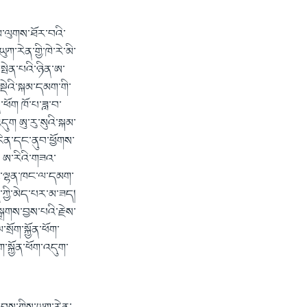
ལམ་ལུགས་ཐོར་བའི་
ཀ་རེན་གྱི་ཁེ་རེ་མི་
ྤེན་པའི་ཉིན་ཨ་
ྡེའི་སྐམ་དམག་གི་
་ཕོག ཁོ་པ་ཟླ་བ་
དུག ཨུ་རུ་སུའི་སྐམ་
་རེན་དང་ནུབ་ཕྱོགས་
། ཨ་རིའི་གཟའ་
ུང་ལྷན་ཁང་ལ་དམག་
ད་ཀྱི་མེད་པར་མ་ཟད།
ྒྲགས་བྱས་པའི་རྗེས་
ྲོག་སྐྱོན་ཕོག་
་སྐྱོན་ཕོག་འདུག་