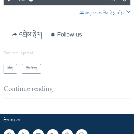
ཐད་ཀར་ཕབ་ལེན་གྱི་དྲ་འབྲེལ།
འགྲེམ་སྤེལ།
Follow us
This item is part of
བོད།
ཆོས་རིག།
Continue reading
རྗེས་འབྲངས།