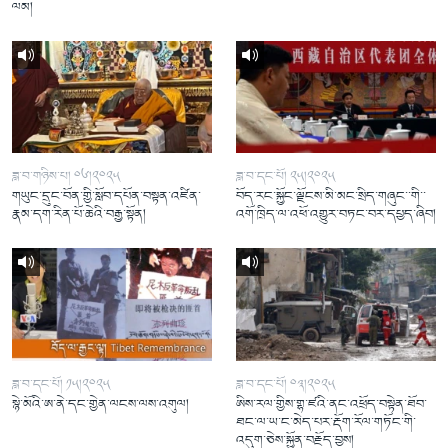
ལམ།
ཟླ་བ་གཉིས་པ། ༠༦།༢༠༢༥
ཟླ་བ་དང་པོ། ༢༥།༢༠༢༥
གཡུང་དྲུང་བོན་གྱི་སློབ་དཔོན་བསྟན་འཛིན་
བོད་རང་སྐྱོང་ལྗོངས་མི་མང་སྲིད་གཞུང་་གི་་
རྣམ་དག་རིན་པོ་ཆེའི་བརྒྱ་སྟོན།
འགོ་ཁྲིད་ལ་འཕོ་འགྱུར་བཏང་བར་དཔྱད་ཞིབ།
ཟླ་བ་དང་པོ། ༡༥།༢༠༢༥
ཟླ་བ་དང་པོ། ༠༣།༢༠༢༥
སྙེ་མོའི་ཨ་ནེ་དང་གྱེན་ལངས་ལས་འགུལ།
ཨིས་རལ་གྱིས་གྷ་ཛའི་ནང་འཕྲོད་བསྟེན་ཐོབ་
ཐང་ལ་ཡ་ང་མེད་པར་རྡོག་རོལ་གཏོང་གི་
འདུག་ཅེས་སྐྱོན་བརྗོད་བྱས།