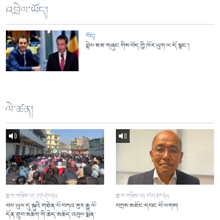
འབྲེལ་ཡོད།
བོད།
བྷེལ་ཇམ་གཞུང་གིས་བོད་ཀྱི་ཁོར་ཡུག་ལ་དོ་སྣང་།
ལེ་ཚན།
ཟླ་བ་གཉིས་པ། ༡༡།༢༠༢༥
ཟླ་བ་གཉིས་པ། ༠༦།༢༠༢༥
བལ་ཡུལ་དུ་སྐུའི་གཅེན་པོ་བཀའ་ཟུར་རྒྱ་ལོ་
བཀྲས་མཐོང་དབང་བོ་ལགས།
དོན་གྲུབ་མཆོག་གི་ཆེད་མཆོད་འབུལ་སྨོན་