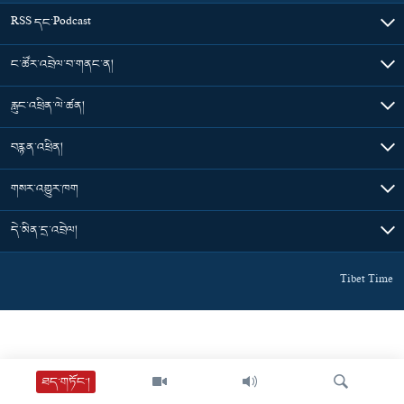
RSS དང་Podcast
ང་ཚོར་འབྲེལ་བ་གནང་ན།
རླུང་འཕྲིན་ལེ་ཚན།
བརྙན་འཕྲིན།
གསར་འགྱུར་ཁག
དེ་མིན་དྲ་འབྲེལ།
Tibet Time
ཐད་གཏོང་།