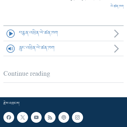
ལེ་ཚན་ཁག
བརྙན་འཕྲིན་ལེ་ཚན་ཁག
རླུང་འཕྲིན་ལེ་ཚན་ཁག
Continue reading
རྗེས་འབྲངས།