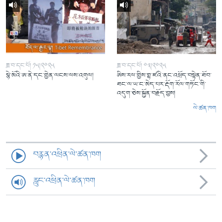
ཟླ་བ་དང་པོ། ༡༥།༢༠༢༥
ཟླ་བ་དང་པོ། ༠༣།༢༠༢༥
སྙེ་མོའི་ཨ་ནེ་དང་གྱེན་ལངས་ལས་འགུལ།
ཨིས་རལ་གྱིས་གྷ་ཛའི་ནང་འཕྲོད་བསྟེན་ཐོབ་
ཐང་ལ་ཡ་ང་མེད་པར་རྡོག་རོལ་གཏོང་གི་
འདུག་ཅེས་སྐྱོན་བརྗོད་བྱས།
ལེ་ཚན་ཁག
བརྙན་འཕྲིན་ལེ་ཚན་ཁག
རླུང་འཕྲིན་ལེ་ཚན་ཁག