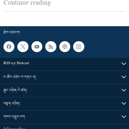
Continue reading
རྗེས་འབྲངས།
RSS དང་Podcast
ང་ཚོར་འབྲེལ་བ་གནང་ན།
རླུང་འཕྲིན་ལེ་ཚན།
བརྙན་འཕྲིན།
གསར་འགྱུར་ཁག