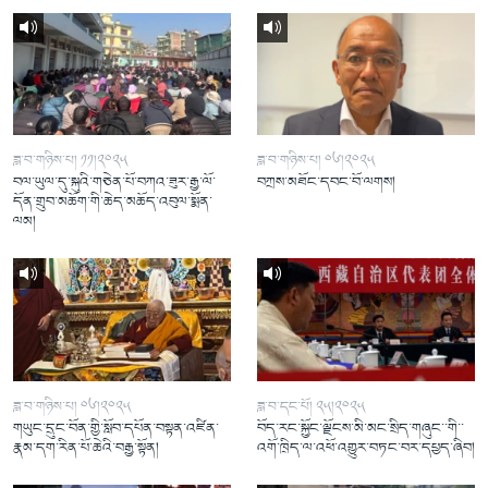
ཟླ་བ་གཉིས་པ། ༡༡།༢༠༢༥
ཟླ་བ་གཉིས་པ། ༠༦།༢༠༢༥
བལ་ཡུལ་དུ་སྐུའི་གཅེན་པོ་བཀའ་ཟུར་རྒྱ་ལོ་
བཀྲས་མཐོང་དབང་བོ་ལགས།
དོན་གྲུབ་མཆོག་གི་ཆེད་མཆོད་འབུལ་སྨོན་
ལམ།
ཟླ་བ་གཉིས་པ། ༠༦།༢༠༢༥
ཟླ་བ་དང་པོ། ༢༥།༢༠༢༥
གཡུང་དྲུང་བོན་གྱི་སློབ་དཔོན་བསྟན་འཛིན་
བོད་རང་སྐྱོང་ལྗོངས་མི་མང་སྲིད་གཞུང་་གི་་
རྣམ་དག་རིན་པོ་ཆེའི་བརྒྱ་སྟོན།
འགོ་ཁྲིད་ལ་འཕོ་འགྱུར་བཏང་བར་དཔྱད་ཞིབ།