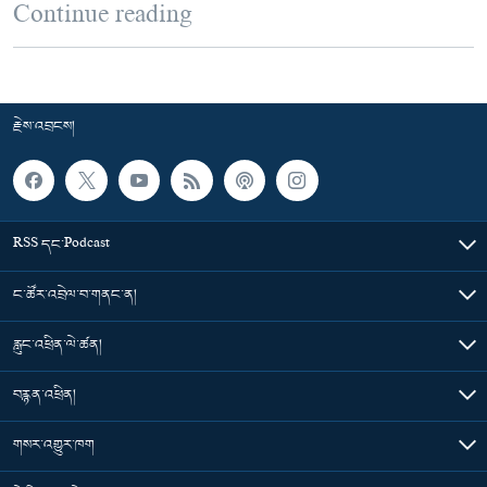
Continue reading
རྗེས་འབྲངས།
RSS དང་Podcast
ང་ཚོར་འབྲེལ་བ་གནང་ན།
རླུང་འཕྲིན་ལེ་ཚན།
བརྙན་འཕྲིན།
གསར་འགྱུར་ཁག