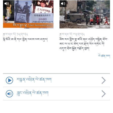
ཟླ་བ་དང་པོ། ༡༥།༢༠༢༥
ཟླ་བ་དང་པོ། ༠༣།༢༠༢༥
སྙེ་མོའི་ཨ་ནེ་དང་གྱེན་ལངས་ལས་འགུལ།
ཨིས་རལ་གྱིས་གྷ་ཛའི་ནང་འཕྲོད་བསྟེན་ཐོབ་
ཐང་ལ་ཡ་ང་མེད་པར་རྡོག་རོལ་གཏོང་གི་
འདུག་ཅེས་སྐྱོན་བརྗོད་བྱས།
ལེ་ཚན་ཁག
བརྙན་འཕྲིན་ལེ་ཚན་ཁག
རླུང་འཕྲིན་ལེ་ཚན་ཁག