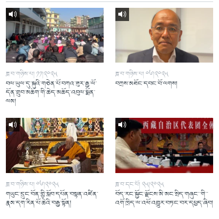
ཟླ་བ་གཉིས་པ། ༡༡།༢༠༢༥
ཟླ་བ་གཉིས་པ། ༠༦།༢༠༢༥
བལ་ཡུལ་དུ་སྐུའི་གཅེན་པོ་བཀའ་ཟུར་རྒྱ་ལོ་
བཀྲས་མཐོང་དབང་བོ་ལགས།
དོན་གྲུབ་མཆོག་གི་ཆེད་མཆོད་འབུལ་སྨོན་
ལམ།
ཟླ་བ་གཉིས་པ། ༠༦།༢༠༢༥
ཟླ་བ་དང་པོ། ༢༥།༢༠༢༥
གཡུང་དྲུང་བོན་གྱི་སློབ་དཔོན་བསྟན་འཛིན་
བོད་རང་སྐྱོང་ལྗོངས་མི་མང་སྲིད་གཞུང་་གི་་
རྣམ་དག་རིན་པོ་ཆེའི་བརྒྱ་སྟོན།
འགོ་ཁྲིད་ལ་འཕོ་འགྱུར་བཏང་བར་དཔྱད་ཞིབ།