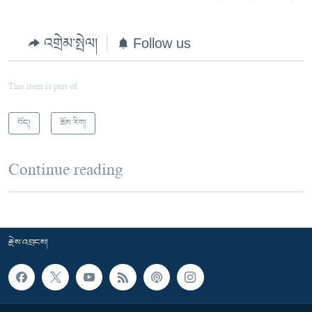
འགྲེམ་སྤེལ།
Follow us
This item is part of
བོད།
ཆོས་རིག།
Continue reading
རྗེས་འབྲངས།