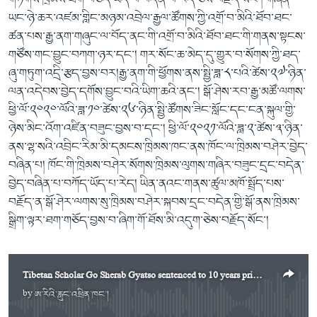
ཡང་ཉེ་ཆར་འཛམ་གླིང་མཉམ་འབྲེལ་རྒྱལ་ཚོགས་ཀྱི་འགྲོ་བ་མིའི་ཐོབ་ཐང་
ཚན་པས་རྒྱ་ནག་གཞུང་ལ་བོད་ནང་གི་འགྲོ་བ་མིའི་ཐོབ་ཐང་གི་གནས་སྟངས་
གཙོས་གང་བྱུང་བཀག་ཉར་དང་། གར་སོང་ཆ་མེད་དུ་གྱུར་བ་སོགས་ཀྱི་ཐད་
ཞུ་གཏུག་འདྲི་རྩད་བྱས་བར།རྒྱ་ནག་གི་ཕྱོགས་ནས་སྤྱི་ཟླ་༨་པའི་ཚེས་༢༧་ཉིན་
ལན་འདེབས་བྱེད་དགོས་བྱུང་བའི་ཡིག་ཆའི་ནང་། སྒོ་ཤེས་རབ་རྒྱ་མཚོ་ལགས་
ཕྱི་ལོ་༢༠༢༠་ལོའི་ཟླ་༡༠་ཚེས་༢༦་ཉིན་སྤྱི་ཚོགས་ཟིང་སློང་དང་ངན་སྐུལ་གྱི་
ཉེས་མིང་འོག་འཛིན་བཟུང་བྱས་བ་དང་། ཕྱི་ལོ་༢༠༢༡་ལོའི་ཟླ་༢་ཚེས་༣་ཉིན་
ནས་ལྷ་སའི་འབྲིང་རིམ་མི་དམངས་ཁྲིམས་ཁང་ནས་ཁོང་ལ་ཁྲིམས་བཤེར་བྱེད་
བཞིན་པ། ཁོང་གི་ཁྲིམས་བཤེར་སོགས་ཁྲིམས་ལུགས་གཞིར་བཟུང་དྲང་བདེན་
བྱེད་བཞིན་པ་བཀོད་ཡོད་པ་རེད། ཡིན་ནའང་གནས་ཚུལ་མཁོ་སྤྲོད་པས་
བརྗོད་ན་སྒོ་ཤེར་ལགས་སུ་ཁྲིམས་བཤེར་སྐབས་དྲང་བདེན་གྱི་སྒོ་ནས་ཁྲིམས་
སྒྲིག་ལྟར་ཐག་གཅོད་བྱས་བ་ཞིག་གོ་ཐོས་མི་འདུག་ཅེས་བརྗོད་སོང་།
Tibetan Scholar Go Sherab Gyatso sentenced to 10 years prison audio
by
ཨ་རིའི་རླུང་འཕྲིན་ཁང་།
No media source currently available