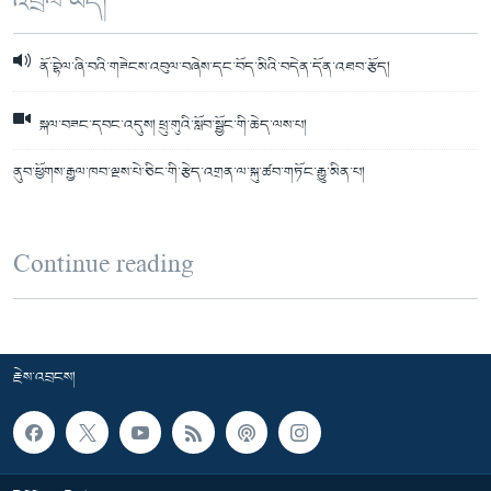
འབྲེལ་ཡོད།
ནོ་བྷེལ་ཞི་བའི་གཟེངས་འབུལ་བཞེས་དང་བོད་མིའི་བདེན་དོན་འཐབ་རྩོད།
སྐལ་བཟང་དབང་འདུས། ཕྲུ་གུའི་སློབ་སྦྱོང་གི་ཆེད་ལས་པ།
ནུབ་ཕྱོགས་རྒྱལ་ཁབ་ལྔས་པེ་ཅིང་གི་རྩེད་འགྲན་ལ་སྐུ་ཚབ་གཏོང་རྒྱུ་མིན་པ།
Continue reading
རྗེས་འབྲངས།