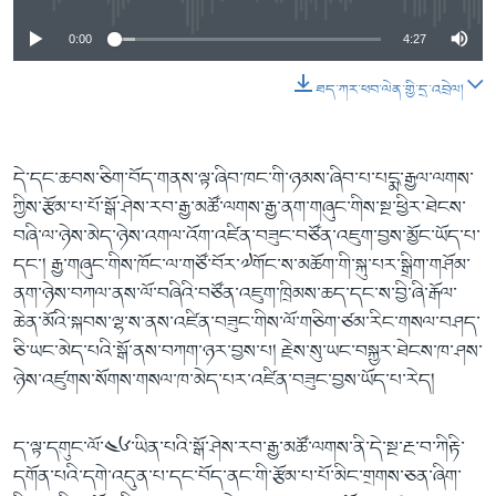
0:00
4:27
ཐད་ཀར་ཕབ་ལེན་གྱི་དྲ་འབྲེལ།
དེ་དང་ཆབས་ཅིག་བོད་གནས་ལྟ་ཞིབ་ཁང་གི་ཉམས་ཞིབ་པ་པདྨ་རྒྱལ་ལགས་
ཀྱིས་རྩོམ་པ་པོ་སྒོ་ཤེས་རབ་རྒྱ་མཚོ་ལགས་རྒྱ་ནག་གཞུང་གིས་སྔ་ཕྱིར་ཐེངས་
བཞི་ལ་ཉེས་མེད་ཉེས་འགལ་འོག་འཛིན་བཟུང་བཙོན་འཇུག་བྱས་མྱོང་ཡོད་པ་
དང་། རྒྱ་གཞུང་གིས་ཁོང་ལ་གཙོ་བོར་༧གོང་ས་མཆོག་གི་སྐུ་པར་སྒྲིག་གཤོམ་
ནག་ཉེས་བཀལ་ནས་ལོ་བཞིའི་བཙོན་འཇུག་ཁྲིམས་ཆད་དང་ས་བྱི་ཞི་རྒོལ་
ཆེན་མོའི་སྐབས་ལྷ་ས་ནས་འཛིན་བཟུང་གིས་ལོ་གཅིག་ཙམ་རིང་གསལ་བཤད་
ཅི་ཡང་མེད་པའི་སྒོ་ནས་བཀག་ཉར་བྱས་པ། རྗེས་སུ་ཡང་བསྐྱར་ཐེངས་ཁ་ཤས་
ཉེས་འཛུགས་སོགས་གསལ་ཁ་མེད་པར་འཛིན་བཟུང་བྱས་ཡོད་པ་རེད།
ད་ལྟ་དགུང་ལོ་༤༦་ཡིན་པའི་སྒོ་ཤེས་རབ་རྒྱ་མཚོ་ལགས་ནི་དེ་སྔ་རྔ་བ་ཀིརྟི་
དགོན་པའི་དགེ་འདུན་པ་དང་བོད་ནང་གི་རྩོམ་པ་པོ་མིང་གྲགས་ཅན་ཞིག་