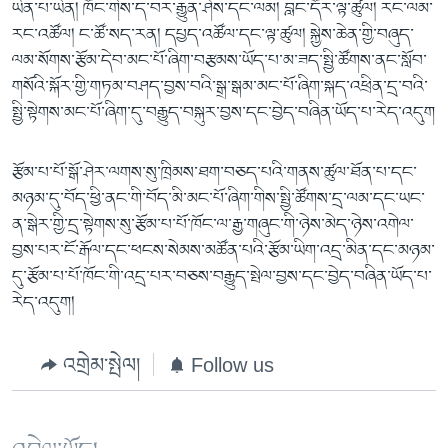
ཡིན་པ་ཡིན། ཁོང་གིས་ད་བར་རྒྱུན་ཤེས་དང་ལམ། བླང་དོར་ལྟ་ཚུལ། རང་ལམ་
རང་འཚོལ། ང་ཚོ་སད་རན། དཔྱད་འཚོལ་དང་ལྟ་ཚུལ། སྐྱེས་ཆེན་གྱི་བཞུད་
ལམ་སོགས་རྩོམ་དེབ་མང་པོ་ཞིག་བརྩམས་ཡོད་པ་མ་ཟད་སྤྱི་ཚོགས་ནང་སློབ་
གསོའི་སྐོར་གྱི་གཏམ་བཤད་བྱས་བའི་སྒྲ་སྒམ་མང་པོ་ཞིག་སྐད་འཕྲིན་དྲ་བའི་
སྤྱི་སྟེགས་མང་པོ་ཞིག་དུ་བརྒྱུད་བསྐུར་བྱས་དང་བྱེད་བཞིན་ཡོད་པ་རེད་འདུག
རྩོམ་པ་པོ་སྒོ་ཤེར་ལགས་སུ་ཁྲིམས་ཐག་བཅད་པའི་གནས་ཚུལ་ཐོན་པ་དང་
མཉམ་དུ་བོད་ཕྱི་ནང་གི་བོད་མི་མང་པོ་ཞིག་གིས་སྤྱི་ཚོགས་དྲ་ལམ་དང་ཡང་
ན་སྒེར་གྱི་དྲ་སྟེགས་སུ་རྩོམ་པ་པོ་ཁོང་ལ་རྒྱ་གཞུང་གི་ཉེས་མེད་ཉེས་འགེལ་
བྱས་པར་ངོ་རྒོལ་དང་ཕངས་སེམས་མཚོན་པའི་རྩོམ་ཡིག་འདྲ་མིན་དང་མཉམ་
དུ་རྩོམ་པ་པོ་ཁོང་གི་འདྲ་པར་བཅས་བརྒྱུད་སྤེལ་བྱས་དང་བྱེད་བཞིན་ཡོད་པ་
རེད་འདུག།
འགྲེམ་སྤེལ།
Follow us