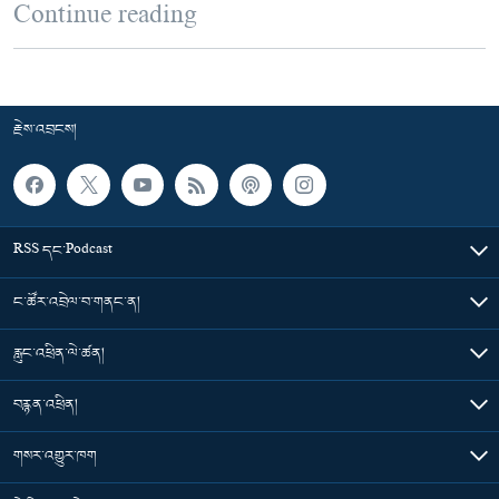
Continue reading
རྗེས་འབྲངས།
RSS དང་Podcast
ང་ཚོར་འབྲེལ་བ་གནང་ན།
རླུང་འཕྲིན་ལེ་ཚན།
བརྙན་འཕྲིན།
གསར་འགྱུར་ཁག