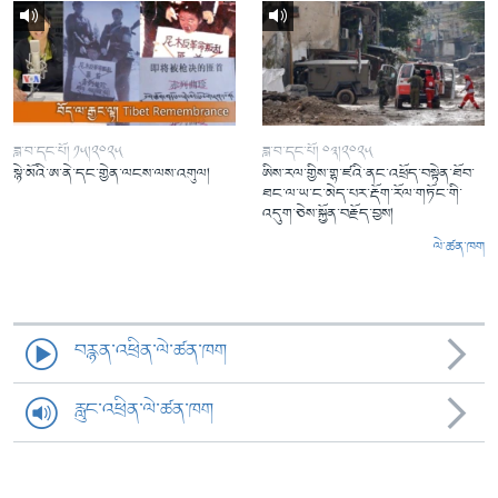
ཟླ་བ་དང་པོ། ༡༥།༢༠༢༥
ཟླ་བ་དང་པོ། ༠༣།༢༠༢༥
སྙེ་མོའི་ཨ་ནེ་དང་གྱེན་ལངས་ལས་འགུལ།
ཨིས་རལ་གྱིས་གྷ་ཛའི་ནང་འཕྲོད་བསྟེན་ཐོབ་
ཐང་ལ་ཡ་ང་མེད་པར་རྡོག་རོལ་གཏོང་གི་
འདུག་ཅེས་སྐྱོན་བརྗོད་བྱས།
ལེ་ཚན་ཁག
བརྙན་འཕྲིན་ལེ་ཚན་ཁག
རླུང་འཕྲིན་ལེ་ཚན་ཁག