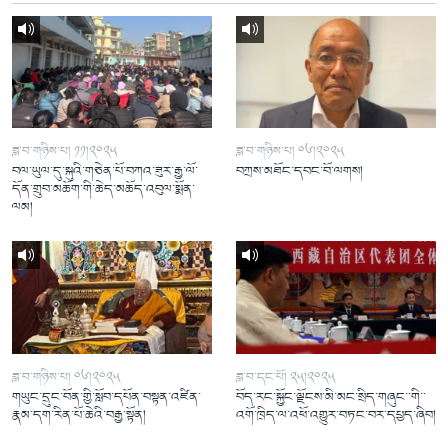
ཟླ་བ་གཉིས་པ། ༡༡།༢༠༢༥
ཟླ་བ་གཉིས་པ། ༠༦།༢༠༢༥
བལ་ཡུལ་དུ་སྐུའི་གཅེན་པོ་བཀའ་ཟུར་རྒྱ་ལོ་
བཀྲས་མཐོང་དབང་བོ་ལགས།
དོན་གྲུབ་མཆོག་གི་ཆེད་མཆོད་འབུལ་སྨོན་
ལམ།
ཟླ་བ་གཉིས་པ། ༠༦།༢༠༢༥
ཟླ་བ་དང་པོ། ༢༥།༢༠༢༥
གཡུང་དྲུང་བོན་གྱི་སློབ་དཔོན་བསྟན་འཛིན་
བོད་རང་སྐྱོང་ལྗོངས་མི་མང་སྲིད་གཞུང་་གི་་
རྣམ་དག་རིན་པོ་ཆེའི་བརྒྱ་སྟོན།
འགོ་ཁྲིད་ལ་འཕོ་འགྱུར་བཏང་བར་དཔྱད་ཞིབ།