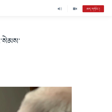
ཐད་གཏོང་།
ང་སེམས་