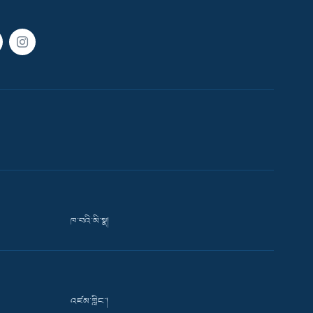
ཁ་བའི་མི་སྣ།
འཛམ་གླིང་།