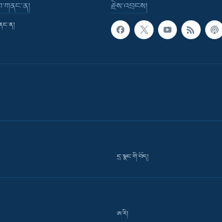
་བ་གནང་ན།
རྗེས་འབྲངས།
གནང་ན།
དྲ་སྣང་གི་བོད།
ཨ་རི།