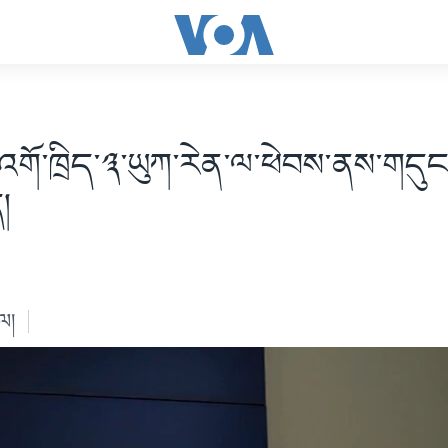
ྱི་འགོ་ཁྲིད་༣་ཡུཀ་རེན་ལ་ཕེབས་ནས་གདུ
།
ེལ།