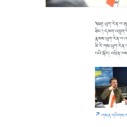
༄༅།། ཡུཀ་རེན་ལ་ཨུ
ཅིང་། དམག་འཁྲུག་གི
རྣམས་ཡུཀ་རེན་ལ་འཚ
མི་རི་ཀས་ཡུཀ་རེན་
པའི་སྐོར། འཕྲིན་ལས་ཆ
གསན་གཟིགས་