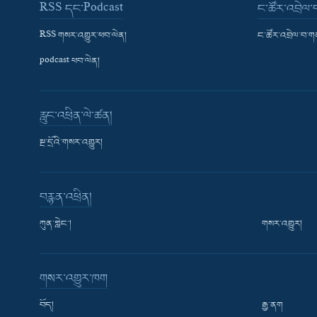
RSS དང་Podcast
ང་ཚོར་འབྲེལ
RSS གསར་འགྱུར་ཕབ་ལེན།
ང་ཚོར་འབྲེལ་བ་
podcast ཕབ་ལེན།
རླུང་འཕྲིན་ལེ་ཚན།
སྔ་དྲོའི་གསར་འགྱུར།
བརྙན་འཕྲིན།
ཀུན་གླེང་།
གསར་འགྱུར།
གསར་འགྱུར་ཁག
བོད།
རྒྱ་ནག