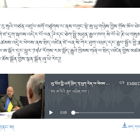
་རུ་སུའི་བཙན་འཛུལ་མགོ་བཙུགས་པ་ནས་བཟུང་སྟེ་ཨུ་ཡུ་གཉིས་ཀྱིས་གྲོས་མོལ་ཐ
་ཛ་དྲག་སྐབས་འདིར་པོ་ལན་ཌི་དང་ཅེཀ་སྤྱི་མཐུན་རྒྱལ་ཁབ། སི་ལོ་ཝེ་ཎི་ཡ་གསུམ་ག
མས་འདྲིར་ཕེབས་ནས་སྲིད་འཛིན་ཛེ་ལན་སི་ཀིར་ཐུག་འཕྲད་དང་རྒྱབ་སྐྱོར་གྱི་ར
ལ་ཨ་སྒོར་དུང་ཕྱུར་༡༣༦་རོགས་རམ་སྤྲོད་རྒྱུའི་ཁྲིམས་གཞི་ལ་སྲིད་འཛིན་གྱིས་མ
ོས་སྒྲོན་གྱིས་སྙན་སྒྲོན་ཞུ་ཡི་རེད།།
ཡུ་རོབ་ཀྱི་འགོ་ཁྲིད་༣་ཡུཀ་རེན་ལ་ཕེབས་ནས་གདུང་སེམས་མཉམ་སྐྱེད།
EMBE
by
ཨ་རིའི་རླུང་འཕྲིན་ཁང་།
No media source currently available
0:00
གནང་ས།
ཐད་ཀར་ཕ
EMBED