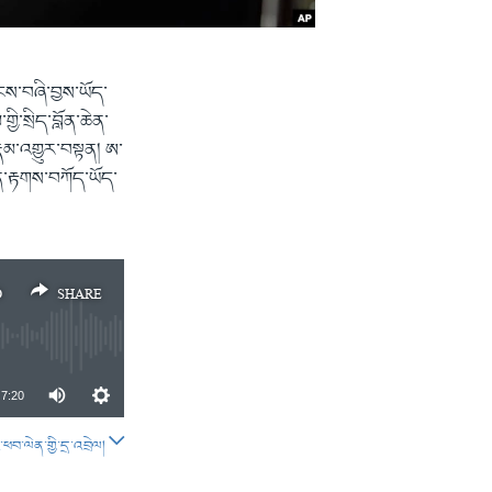
ེངས་བཞི་བྱས་ཡོད་
ྱི་སྲིད་བློན་ཆེན་
ྣམ་འགྱུར་བསྟན། ཨ་
ཚན་རྟགས་བཀོད་ཡོད་
D
SHARE
7:20
བ་ལེན་གྱི་དྲ་འབྲེལ།
SHARE