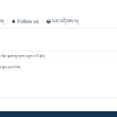
ེལ།
Follow us
པར་འདེབས་པ།
ྒྱང་སྲིང་སྐབས་སུ་དམག་འཁྲུག་ལ་ངོ་རྒོལ།
ར་རྒོལ་དྲག་པོ་ཕོག