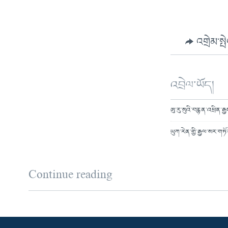
འགྲེམ་སྤ
འབྲེལ་ཡོད།
ཨུ་རུ་སུའི་བརྙན་འཕྲིན་ར
ཡུཀ་རེན་གྱི་རྒྱལ་སར་གཏོ
Continue reading