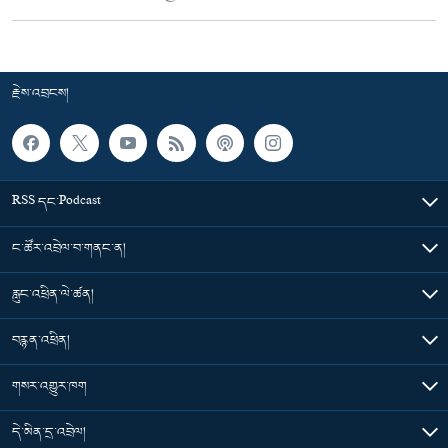
རྗེས་འབྲངས།
RSS དང་Podcast
ང་ཚོར་འབྲེལ་བ་གནང་ན།
རླུང་འཕྲིན་ལེ་ཚན།
བརྙན་འཕྲིན།
གསར་འགྱུར་ཁག
དེ་མིན་དྲ་འབྲེལ།