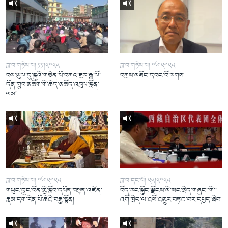
ཟླ་བ་གཉིས་པ། ༡༡།༢༠༢༥
ཟླ་བ་གཉིས་པ། ༠༦།༢༠༢༥
བལ་ཡུལ་དུ་སྐུའི་གཅེན་པོ་བཀའ་ཟུར་རྒྱ་ལོ་
བཀྲས་མཐོང་དབང་བོ་ལགས།
དོན་གྲུབ་མཆོག་གི་ཆེད་མཆོད་འབུལ་སྨོན་
ལམ།
ཟླ་བ་གཉིས་པ། ༠༦།༢༠༢༥
ཟླ་བ་དང་པོ། ༢༥།༢༠༢༥
གཡུང་དྲུང་བོན་གྱི་སློབ་དཔོན་བསྟན་འཛིན་
བོད་རང་སྐྱོང་ལྗོངས་མི་མང་སྲིད་གཞུང་་གི་་
རྣམ་དག་རིན་པོ་ཆེའི་བརྒྱ་སྟོན།
འགོ་ཁྲིད་ལ་འཕོ་འགྱུར་བཏང་བར་དཔྱད་ཞིབ།