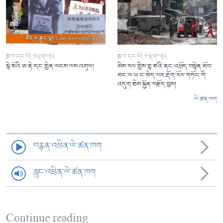
ཟླ་བ་དང་པོ། ༡༥།༢༠༢༥
ཟླ་བ་དང་པོ། ༠༣།༢༠༢༥
སྙེ་མོའི་ཨ་ནེ་དང་གྱེན་ལངས་ལས་འགུལ།
ཨིས་རལ་གྱིས་གྷ་ཛའི་ནང་འཕྲོད་བསྟེན་ཐོབ་
ཐང་ལ་ཡ་ང་མེད་པར་རྡོག་རོལ་གཏོང་གི་
འདུག་ཅེས་སྐྱོན་བརྗོད་བྱས།
ལེ་ཚན་ཁག
བརྙན་འཕྲིན་ལེ་ཚན་ཁག
རླུང་འཕྲིན་ལེ་ཚན་ཁག
Continue reading