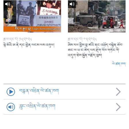
ཟླ་བ་དང་པོ། ༡༥།༢༠༢༥
ཟླ་བ་དང་པོ། ༠༣།༢༠༢༥
སྙེ་མོའི་ཨ་ནེ་དང་གྱེན་ལངས་ལས་འགུལ།
ཨིས་རལ་གྱིས་གྷ་ཛའི་ནང་འཕྲོད་བསྟེན་ཐོབ་
ཐང་ལ་ཡ་ང་མེད་པར་རྡོག་རོལ་གཏོང་གི་
འདུག་ཅེས་སྐྱོན་བརྗོད་བྱས།
ལེ་ཚན་ཁག
བརྙན་འཕྲིན་ལེ་ཚན་ཁག
རླུང་འཕྲིན་ལེ་ཚན་ཁག