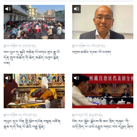
ཟླ་བ་གཉིས་པ། ༡༡།༢༠༢༥
ཟླ་བ་གཉིས་པ། ༠༦།༢༠༢༥
བལ་ཡུལ་དུ་སྐུའི་གཅེན་པོ་བཀའ་ཟུར་རྒྱ་ལོ་
བཀྲས་མཐོང་དབང་བོ་ལགས།
དོན་གྲུབ་མཆོག་གི་ཆེད་མཆོད་འབུལ་སྨོན་
ལམ།
ཟླ་བ་གཉིས་པ། ༠༦།༢༠༢༥
ཟླ་བ་དང་པོ། ༢༥།༢༠༢༥
གཡུང་དྲུང་བོན་གྱི་སློབ་དཔོན་བསྟན་འཛིན་
བོད་རང་སྐྱོང་ལྗོངས་མི་མང་སྲིད་གཞུང་་གི་་
རྣམ་དག་རིན་པོ་ཆེའི་བརྒྱ་སྟོན།
འགོ་ཁྲིད་ལ་འཕོ་འགྱུར་བཏང་བར་དཔྱད་ཞིབ།