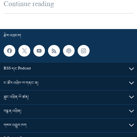
Continue reading
རྗེས་འབྲངས།
RSS དང་Podcast
ང་ཚོར་འབྲེལ་བ་གནང་ན།
རླུང་འཕྲིན་ལེ་ཚན།
བརྙན་འཕྲིན།
གསར་འགྱུར་ཁག