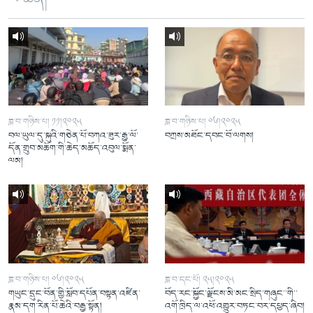
ཟླ་བ་གཉིས་པ། ༡༡།༢༠༢༥
ཟླ་བ་གཉིས་པ། ༠༦།༢༠༢༥
བལ་ཡུལ་དུ་སྐུའི་གཅེན་པོ་བཀའ་ཟུར་རྒྱ་ལོ་
བཀྲས་མཐོང་དབང་བོ་ལགས།
དོན་གྲུབ་མཆོག་གི་ཆེད་མཆོད་འབུལ་སྨོན་
ལམ།
ཟླ་བ་གཉིས་པ། ༠༦།༢༠༢༥
ཟླ་བ་དང་པོ། ༢༥།༢༠༢༥
གཡུང་དྲུང་བོན་གྱི་སློབ་དཔོན་བསྟན་འཛིན་
བོད་རང་སྐྱོང་ལྗོངས་མི་མང་སྲིད་གཞུང་་གི་་
རྣམ་དག་རིན་པོ་ཆེའི་བརྒྱ་སྟོན།
འགོ་ཁྲིད་ལ་འཕོ་འགྱུར་བཏང་བར་དཔྱད་ཞིབ།