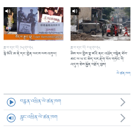
ཟླ་བ་དང་པོ། ༡༥།༢༠༢༥
ཟླ་བ་དང་པོ། ༠༣།༢༠༢༥
སྙེ་མོའི་ཨ་ནེ་དང་གྱེན་ལངས་ལས་འགུལ།
ཨིས་རལ་གྱིས་གྷ་ཛའི་ནང་འཕྲོད་བསྟེན་ཐོབ་
ཐང་ལ་ཡ་ང་མེད་པར་རྡོག་རོལ་གཏོང་གི་
འདུག་ཅེས་སྐྱོན་བརྗོད་བྱས།
ལེ་ཚན་ཁག
བརྙན་འཕྲིན་ལེ་ཚན་ཁག
རླུང་འཕྲིན་ལེ་ཚན་ཁག