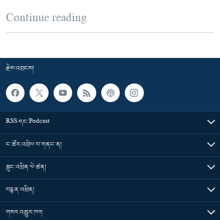
Continue reading
རྗེས་འབྲངས།
RSS དང་Podcast
ང་ཚོར་འབྲེལ་བ་གནང་ན།
རླུང་འཕྲིན་ལེ་ཚན།
བརྙན་འཕྲིན།
གསར་འགྱུར་ཁག