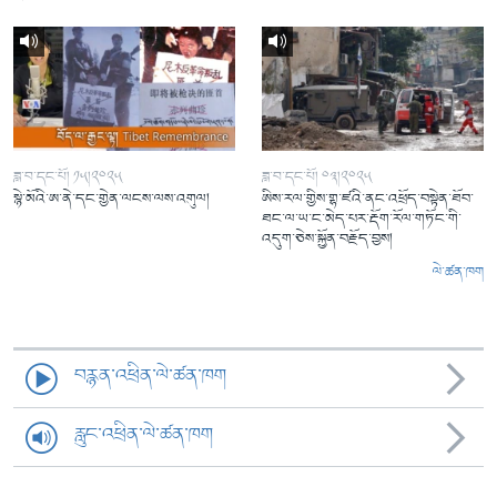
ཟླ་བ་དང་པོ། ༡༥།༢༠༢༥
ཟླ་བ་དང་པོ། ༠༣།༢༠༢༥
སྙེ་མོའི་ཨ་ནེ་དང་གྱེན་ལངས་ལས་འགུལ།
ཨིས་རལ་གྱིས་གྷ་ཛའི་ནང་འཕྲོད་བསྟེན་ཐོབ་
ཐང་ལ་ཡ་ང་མེད་པར་རྡོག་རོལ་གཏོང་གི་
འདུག་ཅེས་སྐྱོན་བརྗོད་བྱས།
ལེ་ཚན་ཁག
བརྙན་འཕྲིན་ལེ་ཚན་ཁག
རླུང་འཕྲིན་ལེ་ཚན་ཁག