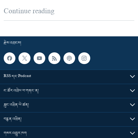
Continue reading
རྗེས་འབྲངས།
RSS དང་Podcast
ང་ཚོར་འབྲེལ་བ་གནང་ན།
རླུང་འཕྲིན་ལེ་ཚན།
བརྙན་འཕྲིན།
གསར་འགྱུར་ཁག