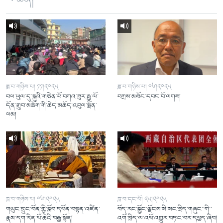
ཟླ་བ་གཉིས་པ། ༡༡།༢༠༢༥
ཟླ་བ་གཉིས་པ། ༠༦།༢༠༢༥
བལ་ཡུལ་དུ་སྐུའི་གཅེན་པོ་བཀའ་ཟུར་རྒྱ་ལོ་
བཀྲས་མཐོང་དབང་བོ་ལགས།
དོན་གྲུབ་མཆོག་གི་ཆེད་མཆོད་འབུལ་སྨོན་
ལམ།
ཟླ་བ་གཉིས་པ། ༠༦།༢༠༢༥
ཟླ་བ་དང་པོ། ༢༥།༢༠༢༥
གཡུང་དྲུང་བོན་གྱི་སློབ་དཔོན་བསྟན་འཛིན་
བོད་རང་སྐྱོང་ལྗོངས་མི་མང་སྲིད་གཞུང་་གི་་
རྣམ་དག་རིན་པོ་ཆེའི་བརྒྱ་སྟོན།
འགོ་ཁྲིད་ལ་འཕོ་འགྱུར་བཏང་བར་དཔྱད་ཞིབ།