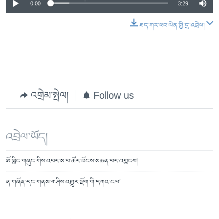
0:00
3:29
ཐད་ཀར་ཕབ་ལེན་གྱི་དྲ་འབྲེལ།
འགྲེམ་སྤེལ།
Follow us
འབྲེལ་ཡོད།
ཨོ་གླིང་གཞུང་གིས་འབར་མ་བ་ཚོར་ཐོངས་མཆན་ཕར་འགྱངས།
ན་གཞོན་དང་གནམ་གཤིས་འགྱུར་ལྡོག་གི་དཀའ་ངལ།