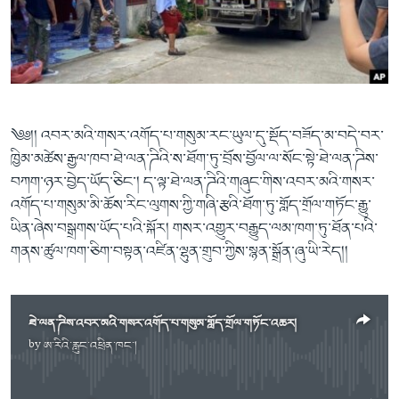
ཀར་
Learning English
འཚོལ་
དྲ་བརྙན་གསར་འགྱུར།
བགྲོ་གླེང་མདུན་ལྕོག
ཞིབ་
རྗེས་འབྲངས།
ཁ་བའི་མི་སྣ།
བསྐྱར་ཞིབ།
ལ་
བསྐྱོད།
བུད་མེད་ལེ་ཚན།
པོ་ཊི་ཁ་སི།
དཔེ་ཀློག
དཔེ་ཀློག
སྐད་ཡིག
༄༅།། འབར་མའི་གསར་འགོད་པ་གསུམ་རང་ཡུལ་དུ་སྡོད་བཟོད་མ་བདེ་བར་
ཆབ་སྲིད་བཙོན་པ་ངོ་སྤྲོད།
ཕ་ཡུལ་གླེང་སྟེགས།
ཁྱིམ་མཚེས་རྒྱལ་ཁབ་ཐེ་ལན་ཌིའི་ས་ཐོག་ཏུ་བྲོས་བྱོལ་ལ་སོང་སྟེ་ཐེ་ལན་ཌིས་
བཀག་ཉར་བྱེད་ཡོད་ཅིང་། ད་ལྟ་ཐེ་ལན་ཌིའི་གཞུང་གིས་འབར་མའི་གསར་
ཆོས་རིག་ལེ་ཚན།
འགོད་པ་གསུམ་མི་ཆོས་རིང་ལུགས་ཀྱི་གཞི་རྩའི་ཐོག་ཏུ་གློད་གྲོལ་གཏོང་རྒྱུ་
གཞོན་སྐྱེས་དང་ཤེས་ཡོན།
ཡིན་ཞེས་བསྒྲགས་ཡོད་པའི་སྐོར། གསར་འགྱུར་བརྒྱུད་ལམ་ཁག་ཏུ་ཐོན་པའི་
འཕྲོད་བསྟེན་དང་དོན་ལྡན་གྱི་མི་ཚེ།
གནས་ཚུལ་ཁག་ཅིག་བསྟན་འཛིན་ལྷུན་གྲུབ་ཀྱིས་སྙན་སྒྲོན་ཞུ་ཡི་རེད།།
གངས་རིའི་བྲག་ཅ།
བུད་མེད།
ཐེ་ལན་ཌིས་འབར་མའི་གསར་འགོད་པ་གསུམ་གློད་གྲོལ་གཏོང་འཆར།
སོ་ཡ་ལ། བོད་ཀྱི་གླུ་གཞས།
by
ཨ་རིའི་རླུང་འཕྲིན་ཁང་།
No media source currently available