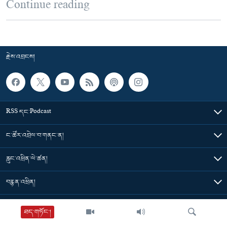
Continue reading
རྗེས་འབྲངས།
RSS དང་Podcast
ང་ཚོར་འབྲེལ་བ་གནང་ན།
རླུང་འཕྲིན་ལེ་ཚན།
བརྙན་འཕྲིན།
གསར་འགྱུར་ཁག
ཐད་གཏོང་།