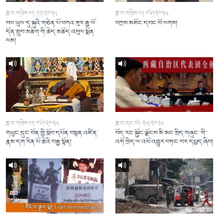
ཟླ་བ་གཉིས་པ། ༡༡།༢༠༢༥
ཟླ་བ་གཉིས་པ། ༠༦།༢༠༢༥
བལ་ཡུལ་དུ་སྐུའི་གཅེན་པོ་བཀའ་ཟུར་རྒྱ་ལོ་
བཀྲས་མཐོང་དབང་བོ་ལགས།
དོན་གྲུབ་མཆོག་གི་ཆེད་མཆོད་འབུལ་སྨོན་
ལམ།
ཟླ་བ་གཉིས་པ། ༠༦།༢༠༢༥
ཟླ་བ་དང་པོ། ༢༥།༢༠༢༥
གཡུང་དྲུང་བོན་གྱི་སློབ་དཔོན་བསྟན་འཛིན་
བོད་རང་སྐྱོང་ལྗོངས་མི་མང་སྲིད་གཞུང་་གི་་
རྣམ་དག་རིན་པོ་ཆེའི་བརྒྱ་སྟོན།
འགོ་ཁྲིད་ལ་འཕོ་འགྱུར་བཏང་བར་དཔྱད་ཞིབ།