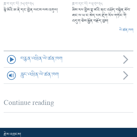
ཟླ་བ་དང་པོ། ༡༥།༢༠༢༥
ཟླ་བ་དང་པོ། ༠༣།༢༠༢༥
སྙེ་མོའི་ཨ་ནེ་དང་གྱེན་ལངས་ལས་འགུལ།
ཨིས་རལ་གྱིས་གྷ་ཛའི་ནང་འཕྲོད་བསྟེན་ཐོབ་
ཐང་ལ་ཡ་ང་མེད་པར་རྡོག་རོལ་གཏོང་གི་
འདུག་ཅེས་སྐྱོན་བརྗོད་བྱས།
ལེ་ཚན་ཁག
བརྙན་འཕྲིན་ལེ་ཚན་ཁག
རླུང་འཕྲིན་ལེ་ཚན་ཁག
Continue reading
རྗེས་འབྲངས།