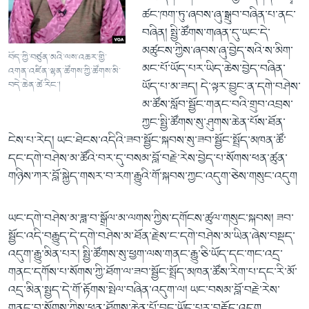
ཚང་ཁག་ཏུ་ཞབས་ཞུ་སྒྲུབ་བཞིན་པ་ནང་
བཞིན། སྤྱི་ཚོགས་གཞན་དུ་ཡང་དེ་
མཚུངས་ཀྱིས་ཞབས་ཞུ་བྱེད་སའི་ས་མིག་
བོད་ཀྱི་བཙུན་མའི་ལས་འཆར་གྱི་
མང་པོ་ཡོད་པར་ཡིད་ཆེས་བྱེད་བཞིན་
འགན་འཛིན་ལྷན་ཚོགས་ཀྱི་ཚོགས་མི་
ཡོད་པ་མ་ཟད། དེ་ལྟར་བྱུང་ན་དགེ་བཤེས་
བདེ་ཆེན་ཚེ་རིང་།
མ་ཚོས་སློབ་སྦྱོང་གནང་བའི་གྲུབ་འབྲས་
ཀྱང་སྤྱི་ཚོགས་སུ་ཤུགས་ཆེན་པོས་ཐོན་
ངེས་པ་རེད། ཡང་ཐེངས་འདིའི་ཟབ་སྦྱོང་སྐབས་སུ་ཟབ་སྦྱོང་སྤྲོད་མཁན་ཚོ་
དང་དགེ་བཤེས་མ་ཚོའི་བར་དུ་བསམ་བློ་བརྗེ་རེས་བྱེད་པ་སོགས་ཕན་ཚུན་
གཉིས་ཀར་བློ་སྐྱེད་གསར་བ་རག་རྒྱུའི་གོ་སྐབས་ཀྱང་འདུག་ཅེས་གསུང་འདུག
ཡང་དགེ་བཤེས་མ་ཟླ་བ་སྒྲོལ་མ་ལགས་ཀྱིས་དགོངས་ཚུལ་གསུང་སྐབས། ཟབ་
སྦྱོང་འདི་བརྒྱུད་དེ་དགེ་བཤེས་མ་ཐོན་རྗེས་ང་དགེ་བཤེས་མ་ཡིན་ཞེས་བསྡད་
འདུག་རྒྱུ་མིན་པར། སྤྱི་ཚོགས་སུ་ཕྱག་ལས་གནང་རྒྱུ་ཅི་ཡོད་དང་གང་འདྲ་
གནང་དགོས་པ་སོགས་ཀྱི་ཐོག་ལ་ཟབ་སྦྱོང་སྤྲོད་མཁན་ཚོས་རིག་པ་དང་རི་མོ་
འདྲ་མིན་སྤྱད་དེ་གོ་རྟོགས་སྤེལ་བཞིན་འདུག་ལ། ཡང་བསམ་བློ་བརྗེ་རེས་
གནང་བ་སོགས་ཀྱིས་ཕན་ཐོགས་ཆེན་པོ་བྱུང་ཡོད་པར་བརྗོད་འདུག