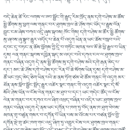
བདེ་ཆེན་ཚེ་རིང་ལགས་ལ་ཟབ་སྦྱོང་གི་རྒྱུད་རིམ་ཁྲོད་ནས་དགེ་བཤེས་མ་ཚོས་
སྤྱི་ཚོགས་སུ་ཕྱག་ལས་གནང་བར་ཐུགས་ཁྲལ་ཆེ་ཤོས་གང་ཡོད་པ་རྒྱུས་ལོན་
བྱུང་ངམ་ཞེས་བཀའ་འདྲི་ཞུས་སྐབས། ཁོང་གིས། དགེ་བཤེས་མ་ཚོར་སྤྱི ཚོགས་
སུ་ཞབས་ཞུ་སྒྲུབ་རྒྱུར་འདོད་པ་ཆེན་པོ་འདུག ཡིན་ན་ཡང་ཆོས་བསླབ་པའི་
དབང་དུ་བཏང་ན་ཆོས་ཕྱོགས་ཀྱི་དྲི་བ་གཏོང་མཁན་ཕལ་མོ་ཆེ་ཕྱི་རྒྱལ་བ་ཡིན་
དུས། ལན་གནང་སྐབས་དབྱིན་སྐད་མ་འདང་བའི་དཀའ་ངལ་ལ་ཐུགས་ཁྲལ་
གནང་བཞིན་འདུག དེ་ནས་སྤྱི་ཚོགས་སུ་དགེ་བཤེས་མའི་དགེ་རྒན་མེད་པ་
དང་། མང་ཆེ་ཤོས་དགེ་བཤེས་དང་རིན་པོ་ཆེ་སོགས་ཡིན་དུས། དགེ་བཤེས་མ་
ཚོ་ཡང་བུད་མེད་ཅིག་ཡིན་པའི་ཆ་ནས་ཏོག་ཙམ་ཐེ་ཚོམ་གནང་གི་འདུག མར་
ཐོན་ནས་སློབ་སྦྱོང་སྤྲོད་རྒྱུར་འཚེར་སྣང་གནང་གི་འདུག འཚེར་སྣང་དེ་སོ་
སོའི་ཤེས་ཡོན་ལ་ངོས་ལེན་གནང་མ་ཐུབ་པ་དང་། ཡང་གདེང་ཚོད་ལ་ངོས་
ལེན་མ་གནང་བར་དཀའ་ངལ་ཞིག་འཕྲད་བཞིན་པ་འདིར་ཡང་ཐུགས་ཁྲལ་
གནང་བཞིན་འདུག དེ་ནས་ཡང་དགོན་པ་ཁག་ཏུ་བོད་ནས་ཁ་ཐུག་ཕེབས་
མཁན་གྲྭ་བཙུན་གསར་བ་དཀོན་པོ་ཡིན་པས་མ་འོངས་པར་བཙན་བྱོལ་གྱི་
དགོན་སྡེ་གྲྭ་ཚང་ཁག་གང་འདྲ་ཞིག་ཏུ་འགྱུར་ངེས་པར་ཐུགས་ཁྲལ་གནང་