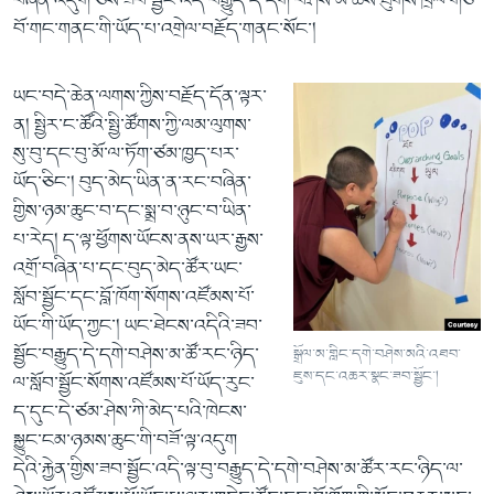
བཞིན་འདུག་ཅེས་ཟབ་སྦྱོང་འདི་བརྒྱུད་དེ་དགེ་བཤེས་མ་ཚོས་ཐུགས་ཁྲལ་གཙོ་
བོ་གང་གནང་གི་ཡོད་པ་འགྲེལ་བརྗོད་གནང་སོང་།
ཡང་བདེ་ཆེན་ལགས་ཀྱིས་བརྗོད་དོན་ལྟར་
ན། སྤྱིར་ང་ཚོའི་སྤྱི་ཚོགས་ཀྱི་ལམ་ལུགས་
སུ་བུ་དང་བུ་མོ་ལ་ཏོག་ཙམ་ཁྱད་པར་
ཡོད་ཅིང་། བུད་མེད་ཡིན་ན་རང་བཞིན་
གྱིས་ཉམ་ཆུང་བ་དང་སྨྲ་བ་ཉུང་བ་ཡིན་
པ་རེད། ད་ལྟ་ཕྱོགས་ཡོངས་ནས་ཡར་རྒྱས་
འགྲོ་བཞིན་པ་དང་བུད་མེད་ཚོར་ཡང་
སློབ་སྦྱོང་དང་བློ་ཁོག་སོགས་འཛོམས་པོ་
ཡོང་གི་ཡོད་ཀྱང་། ཡང་ཐེངས་འདིའི་ཟབ་
སྦྱོང་བརྒྱུད་དེ་དགེ་བཤེས་མ་ཚོ་རང་ཉིད་
སྒྲོལ་མ་གླིང་དགེ་བཤེས་མའི་འཐབ་
ཇུས་དང་འཆར་སྣང་ཟབ་སྦྱོང་།
ལ་སློབ་སྦྱོང་སོགས་འཛོམས་པོ་ཡོད་རུང་
ད་དུང་དེ་ཙམ་ཤེས་ཀི་མེད་པའི་ཁེངས་
སྐྱུང་ངམ་ཉམས་ཆུང་གི་བཟོ་ལྟ་འདུག
དེའི་རྐྱེན་གྱིས་ཟབ་སྦྱོང་འདི་ལྟ་བུ་བརྒྱུད་དེ་དགེ་བཤེས་མ་ཚོར་རང་ཉིད་ལ་