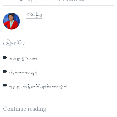
ཚེ་རིང་སྐྱིད།
འབྲེལ་ཡོད།
སངས་རྒྱས་ཀྱི་རིང་བསྲེལ།
བོད་ཁམས་གསར་འགྱུར།
གཡུང་དྲུང་བོན་གྱི་སྨན་རིའི་སྒྲུབ་ཆེན་དབུ་འཛུགས།
Continue reading