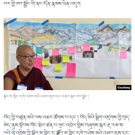
བར་གྱི་ཟབ་སྦྱོང་གི་ནང་དོན་རྣམས་ཡིན་འདུག
སྒྲོལ་མ་གླིང་དགེ་བཤེས་མའི་འཐབ་ཇུས་དང་འཆར་སྣང་ཟབ་སྦྱོང་།
བོད་ཀྱི་བཙུན་མའི་ལས་འཆར་ཚོགས་པ་དང་། བོད་མིའི་སྒྲིག་འཛུགས་ཀྱི་བུད་
མེད་ནུས་སྟོབས་གོང་སྤེལ་ཚན་པ་ཟུང་འབྲེལ་གྱིས་བཞུགས་སྒར་རྡ་རམ་ས་
ལའི་ཉེ་འཁྲིས་ཀྱི་སྒྲོལ་མ་གླིང་དུ་༼སྒྲོལ་མ་གླིང་དགེ་བཤེས་མའི་འཐབ་ཇུས་དང་