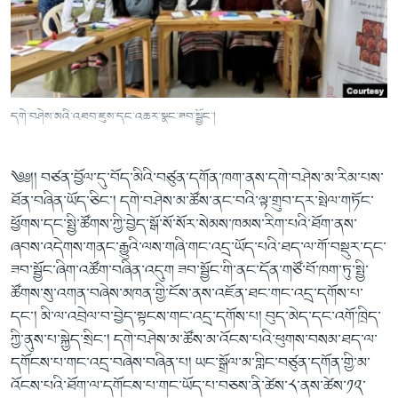
ཀར་
Learning English
འཚོལ་
དྲ་བརྙན་གསར་འགྱུར།
བགྲོ་གླེང་མདུན་ལྕོག
ཞིབ་
རྗེས་འབྲངས།
ཁ་བའི་མི་སྣ།
བསྐྱར་ཞིབ།
ལ་
བསྐྱོད།
བུད་མེད་ལེ་ཚན།
པོ་ཊི་ཁ་སི།
དགེ་བཤེས་མའི་འཐབ་ཇུས་དང་འཆར་སྣང་ཟབ་སྦྱོང་།
དཔེ་ཀློག
དཔེ་ཀློག
སྐད་ཡིག
ཆབ་སྲིད་བཙོན་པ་ངོ་སྤྲོད།
ཕ་ཡུལ་གླེང་སྟེགས།
༄༅།། བཙན་བྱོལ་དུ་བོད་མིའི་བཙུན་དགོན་ཁག་ནས་དགེ་བཤེས་མ་རིམ་པས་
ཆོས་རིག་ལེ་ཚན།
ཐོན་བཞིན་ཡོད་ཅིང་། དགེ་བཤེས་མ་ཚོས་ནང་བའི་ལྟ་གྲུབ་དར་སྤེལ་གཏོང་
གཞོན་སྐྱེས་དང་ཤེས་ཡོན།
ཕྱོགས་དང་སྤྱི་ཚོགས་ཀྱི་བྱེད་སྒོ་སོ་སོར་སེམས་ཁམས་རིག་པའི་ཐོག་ནས་
ཞབས་འདེགས་གནང་རྒྱུའི་ལས་གཞི་གང་འདྲ་ཡོད་པའི་ཐད་ལ་གོ་བསྡུར་དང་
འཕྲོད་བསྟེན་དང་དོན་ལྡན་གྱི་མི་ཚེ།
ཟབ་སྦྱོང་ཞིག་འཚོག་བཞིན་འདུག ཟབ་སྦྱོང་གི་ནང་དོན་གཙོ་བོ་ཁག་ཏུ་སྤྱི་
གངས་རིའི་བྲག་ཅ།
ཚོགས་སུ་འགན་བཞེས་མཁན་གྱི་ངོས་ནས་འཇོན་ཐང་གང་འདྲ་དགོས་པ་
བུད་མེད།
དང་། མི་ལ་འབྲེལ་བ་བྱེད་སྟངས་གང་འདྲ་དགོས་པ། བུད་མེད་དང་འགོ་ཁྲིད་
ཀྱི་ནུས་པ་སྐྱེད་སྲིང་། དགེ་བཤེས་མ་ཚོས་མ་འོངས་པའི་ཕུགས་བསམ་ཐད་ལ་
སོ་ཡ་ལ། བོད་ཀྱི་གླུ་གཞས།
དགོངས་པ་གང་འདྲ་བཞེས་བཞིན་པ། ཡང་སྒྲོལ་མ་གླིང་བཙུན་དགོན་གྱི་མ་
འོངས་པའི་ཐོག་ལ་དགོངས་པ་གང་ཡོད་པ་བཅས་ནི་ཚེས་༨་ནས་ཚེས་༡༢་