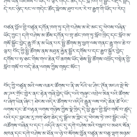
ཤེས་ཡོན་འཛོམས་པོ་ཡོད་པ་ལྟར་གདེང་ཚོད་དང་བློ་ཁོག་གི་སྦྱོང་བརྡར་སྤྲད་
དེ་རང་ཉིད་རང་ལ་གདེང་ཚོད་སླེབས་ཐུབ་པར་རེ་བ་རྒྱག་གི་ཡོད་པ་རེད།
བཙན་བྱོལ་གྱི་བཙུན་དགོན་ཁག་ཏུ་དགེ་བཤེས་མ་ཇེ་མང་དུ་ཕེབས་བཞིན་
ཡོད་ཀྱང་། དགེ་བཤེས་མ་ཚོས་དགོན་པ་གྲྭ་ཚང་ཁག་ཏུ་སློབ་ཁྲིད་དང་སློབ་མ་
གསོ་སྐྱོང་བྱེད་རྒྱུ་ཁོ་ན་མ་ཡིན་པར་སྤྱི་ཚོགས་སུ་ཕྱག་ལས་གནང་རྒྱུ་གལ་ཆེ་བ་
ལྟར། བོད་ཀྱི་སྤྱི་ཚོགས་ནས་མཐུན་རྐྱེན་སྦྱོར་དགོས་པ་དང་རྒྱབ་སྐྱོར་བྱེད་
དགོས་པ་ཧ་ཅང་གིས་གལ་ཆེན་པོ་ཆགས་ཡོད་ཅེས་སྤྱི་ཚོགས་འཕྲོད་བསྟེན་གྱི་
སློབ་གསོ་བ་བདེ་ཆེན་ལགས་ཀྱིས་གསུང་སོང་།
བོད་ཀྱི་བཙུན་མའི་ལས་འཆར་ཚོགས་པ་ནི་ཨ་རིའི་ཝ་ཤིང་ཊོན་མངའ་སྡེ་སི་
ཨ་ཌར་གྲོང་ཁྱེར་ནང་རྟེན་གཞི་བྱེད་ཡོད་པའི་གཞུང་འབྲེལ་མིན་པའི་ཚོགས་
པ་ཞིག་ཡིན་ཞིང་། ཐེངས་འདིར་ཚོགས་པ་འདིའི་རྒྱུན་ལས་བདེ་ཆེན་ཚེ་རིང་
ལགས་དང་ཚེ་བརྟན་ལགས་གཉིས་ཀྱིས་སྣེ་ཁྲིད་དེ་ཕྱི་རྒྱལ་གྱི་སློབ་གསོ་བ་ཚུད་
པའི་དང་བླངས་རུ་ཁག་ཅིག་ཆེད་དུ་སྒྲོལ་མ་གླིང་དུ་ཕེབས་ཏེ་ཟབ་སྦྱོང་འདི་
འཚོགས་བཞིན་པ་དང་། འདིའི་ནང་དུ་དགེ་བཤེས་མའི་བསླབ་པ་མཐར་སོན་
མཁན་དང་དགེ་བཤེས་མ་ཐོན་ལ་ཉེ་བ་སོགས་ཁྱོན་བཙུན་མ་བཅུ་ལྷག་མཉམ་