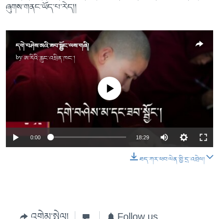
ཞུགས་གནང་ཡོད་པ་རེད།།
དགེ་བཤེས་མའི་ཟབ་སྦྱོང་ལས་གཞི།
by
ཨ་རིའི་རླུང་འཕྲིན་ཁང་།
No media source currently available
0:00
18:29
ཐད་ཀར་ཕབ་ལེན་གྱི་དྲ་འབྲེལ།
འགྲེམ་སྤེལ།
Follow us