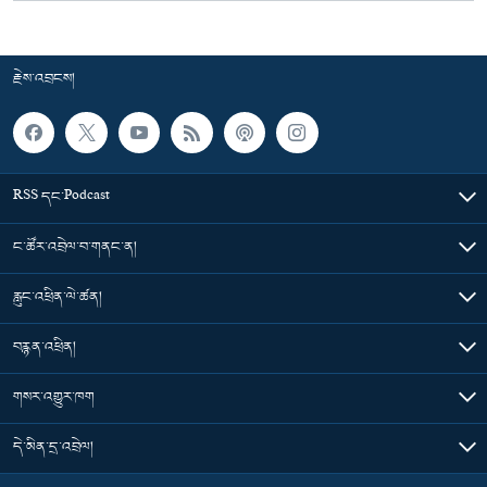
རྗེས་འབྲངས།
RSS དང་Podcast
ང་ཚོར་འབྲེལ་བ་གནང་ན།
རླུང་འཕྲིན་ལེ་ཚན།
བརྙན་འཕྲིན།
གསར་འགྱུར་ཁག
དེ་མིན་དྲ་འབྲེལ།