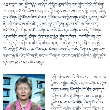
འཆར་སྣང་ཟབ་སྦྱོང་༽་ཞེས་པ་ཞིག་གོ་སྒྲིག་བྱས་ཡོད། ཟབ་སྦྱོང་འདིའི་གོ་སྒྲིག་
ལ་འགན་གཙོ་བོ་བཞེས་མཁན་བོད་ཀྱི་བཙུན་མའི་ལས་འཆར་གྱི་འགན་འཛིན་
ལྷན་ཚོགས་ཀྱི་ཚོགས་མི་བདེ་ཆེན་ཚེ་རིང་ལགས་ཀྱིས་གསུང་དོན་ལྟར་ན། འདི་
ནི་དགེ་བཤེས་མ་ཚོའི་ཆེད་དུ་ཟབ་སྦྱོང་གོ་སྒྲིག་ཞུས་པ་ཐོག་མ་ཡིན་པ་དང་།
གཙོ་བོ་དགེ་བཤེས་མ་ཚོར་དགོངས་པ་ཅི་ཡོད་དང་དགོངས་པ་དེ་ཚོ་ལེགས་
འགྲུབ་ཡོང་བར་སྤྱི་ཚོགས་ཀྱིས་མཐུན་རྐྱེན་སྦྱོར་དགོས་པ་གང་ཡོད་པ། ལྷག་
པར་དུ་དགེ་བཤེས་མ་ཚོས་སྤྱི་ཚོགས་སུ་ནང་བའི་ལྟ་གྲུབ་དར་སྤེལ་དང་སྤྱི་
ཚོགས་ཀྱི་སྒོ་སོ་སོར་ནང་ཆོས་དང་སེམས་ཁམས་རིག་པའི་ཐོག་ནས་ཕྱག་ལས་
གནང་རྒྱུ་ཅི་ཡོད་སོགས་ཀྱི་ཐད་ལ་གོ་བསྡུར་དང་བསམ་བློ་བརྗེ་རེས་བྱེད་རྒྱུའི་
དམིགས་ཡུལ་བཟུང་ཡོད་འདུག
དགེ་བཤེས་མ་བདེ་ལེགས་དབང་མོ་ལགས་
ཀྱིས་ཟབ་སྦྱོང་འདིའི་ཐད་ལ་དགོངས་ཚུལ་
གསུང་སྐབས། སློབ་སྦྱོང་གི་ཐོག་ནས་དགེ་
བཤེས་མ་ཚོར་སྤྱི་ཚོགས་ལ་ཞབས་ཞུ་སྒྲུབ་
རྒྱུའི་ནུས་པ་ཆ་ཚང་ཡོད་ཅིང་། ཐོན་ཟིན་
པའི་དགེ་བཤེས་མ་ཚོས་ཀྱང་དགོན་པ་གྲྭ་