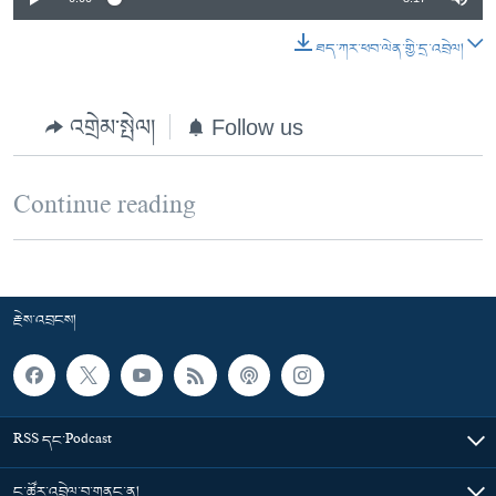
ཐད་ཀར་ཕབ་ལེན་གྱི་དྲ་འབྲེལ།
འགྲེམ་སྤེལ།
Follow us
Continue reading
རྗེས་འབྲངས།
RSS དང་Podcast
ང་ཚོར་འབྲེལ་བ་གནང་ན།