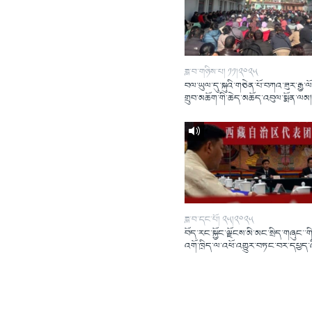
ཟླ་བ་གཉིས་པ། ༡༡།༢༠༢༥
བལ་ཡུལ་དུ་སྐུའི་གཅེན་པོ་བཀའ་ཟུར་རྒྱ་ལ
གྲུབ་མཆོག་གི་ཆེད་མཆོད་འབུལ་སྨོན་ལམ
ཟླ་བ་དང་པོ། ༢༥།༢༠༢༥
བོད་རང་སྐྱོང་ལྗོངས་མི་མང་སྲིད་གཞུང་་གི
འགོ་ཁྲིད་ལ་འཕོ་འགྱུར་བཏང་བར་དཔྱད་