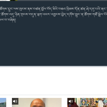
ྱི་ཚོགས་དྲུང་ལས་ཁུངས་ནས་བཙན་བྱོལ་བོད་མིའི་བཅའ་ཁྲིམས་དོན་ཚན་ཞེ་དགུ་པའི་ནང་ག
ོགས་འདུ་ཉིན་གྲངས་བདུན་ལྷག་འཕར་འགྱངས་བྱེད་དགོས་བྱུང་ན་ཚོགས་གཙོ་སྦྲེལ་པ
གསལ་བ་བཞིན།