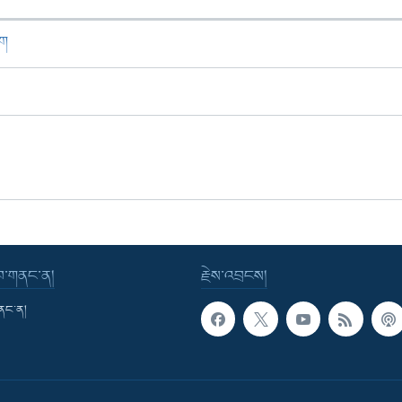
ཁག
་བ་གནང་ན།
རྗེས་འབྲངས།
གནང་ན།