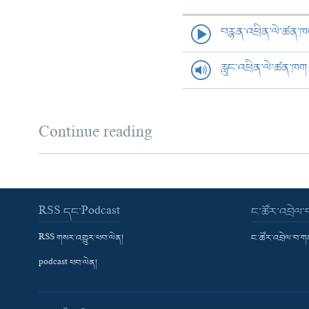
བརྙན་འཕྲིན་ལེ་ཚན་
རླུང་འཕྲིན་ལེ་ཚན་ཁག
Continue reading
RSS དང་Podcast
ང་ཚོར་འབྲེལ
RSS གསར་འགྱུར་ཕབ་ལེན།
ང་ཚོར་འབྲེལ་བ་
podcast ཕབ་ལེན།