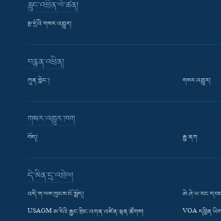
རླུང་འཕྲིན་ལེ་ཚན།
སྔ་དྲོའི་གསར་འགྱུར།
བརྙན་འཕྲིན།
ཀུན་གླེང་།
གསར་འགྱུར།
གསར་འགྱུར་ཁག
བོད།
རྒྱ་ནག
Learning English
དེ་མིན་དྲ་འབྲེལ།
རྗེས་འབྲངས།
འདི་ག་ལས་ཁུངས་ངོ་སྤྲོད།
ཨེ་ཤེ་ཡ་རང་དབང
USAGM ཨ་རིའི་རྒྱང་སྲིང་འགན་འཛིན་ལྷན་ཚོགས།
VOA དབྱིན་ཡིག