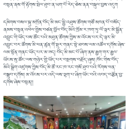
བསྟན་ནས་གོ་རྟོགས་སྤེལ་ཐུབ་ན་ཡག་པོ་རེད་ཅེས་ནན་བསྐུལ་བྱས་འདུག
དམིགས་བསལ་སྐུ་མགྲོན་བོད་མི་མང་སྤྱི་འཐུས་ཚོགས་གཙོ་མཁན་པོ་བསོད་
ནམས་བསྟན་འཕེལ་གྱིས་བཙན་བྱོལ་བོད་མིའི་ཁྲོམ་ར་ཁག་ཏུ་ལོ་ལྟར་མེ་སྐྱོན་
འབྱུང་གི་ཡོད་པས་ཚོང་པའི་མཐུན་ཚོགས་ཀྱིས་མ་འོངས་པར་དེ་ལྟར་མི་
འབྱུང་བར་ཚོགས་མི་ཕན་ཚུན་གོ་སྡུར་གནང་སྟེ་ཐབས་ལམ་འཚོལ་དགོས་ཞེས་
ལམ་སྟོན་གནང་ཡོད་པར་མ་ཟད། བོད་མི་མང་པོ་ཞིག་ནས་རྒྱག་གར་རྒྱལ་
ཡོངས་སུ་ཚོང་ལས་གཉེར་གྱི་ཡོད་པར་བསྔགས་བརྗོད་ཞུས། ཁོང་གིས་བོད་
མིའི་སྒྲིག་འཛུགས་ཀྱིས་བོད་མི་ཚོ་རང་ཁ་རང་གསོ་ཐུབ་པའི་རོགས་ཕན་
བསྒྲུབ་དགོས། མ་འོངས་པར་འདི་ལས་ལྷག་པ་ཞིག་ཡོང་བའི་འབད་བརྩོན་བྱ་
དགོས་ཞེས་བསྟན།།