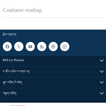
Continue reading
རྗེས་འབྲངས།
RSS དང་Podcast
ང་ཚོར་འབྲེལ་བ་གནང་ན།
རླུང་འཕྲིན་ལེ་ཚན།
བརྙན་འཕྲིན།
གསར་འགྱུར་ཁག