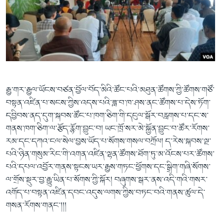
རྒྱ་གར་རྒྱལ་ཡོངས་བཙན་བྱོལ་བོད་མིའི་ཚོང་པའི་མཐུན་ཚོགས་ཀྱི་ཚོགས་གཙོ་
བསྟན་འཛིན་པ་སངས་ཀྱིས་འདས་པའི་ཟླ་བ་ཁ་ཤས་ནང་ཚོགས་པ་དེས་ཏོག་
དབྱིབས་ནད་དུག་སྐབས་ཚོང་པ་ཁག་ཅིག་གི་དངུལ་སྒོར་བརླགས་པ་དང་ས་
གནས་ཁག་ཅིག་ལ་རྩོད་རྙོག་བྱུང་བ། ཡང་ཁྲོ་སར་མེ་སྐྱོན་བྱུང་བ་ཚོར་རོགས་
རམ་དང་དཀའ་ངལ་སེལ་བྱས་ཡོད་པ་སོགས་གསལ་བཀྲོལ། ད་རེས་སྐབས་ལྔ་
པའི་ཉིན་གསུམ་རིང་གི་འགན་འཛིན་ལྷན་ཚོགས་ཐོག་ཏུ་མ་འོངས་པར་ཚོགས་
པའི་དཔལ་འབྱོར་གནས་སྟངས་ཡར་རྒྱས་གཏང་ཕྱོགས་དང་སྒྲིག་གཞི་སོགས་
ལ་གྲོས་སྡུར་བྱ་རྒྱུ་ཡིན་པ་སོགས་ཀྱི་སྐོར། བཞུགས་སྒར་ནས་འདི་གའི་གསར་
འགོད་པ་བསྟན་འཛིན་དབང་འདུས་ལགས་ཀྱིས་བཏང་བའི་གནས་ཚུལ་དེ་
གསན་རོགས་གནང་།།།