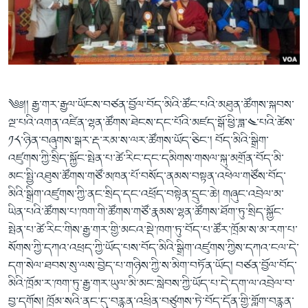
ཀར་
Learning English
འཚོལ་
དྲ་བརྙན་གསར་འགྱུར།
བགྲོ་གླེང་མདུན་ལྕོག
ཞིབ་
རྗེས་འབྲངས།
ཁ་བའི་མི་སྣ།
བསྐྱར་ཞིབ།
ལ་
བསྐྱོད།
བུད་མེད་ལེ་ཚན།
པོ་ཊི་ཁ་སི།
དཔེ་ཀློག
དཔེ་ཀློག
སྐད་ཡིག
༄༅།། རྒྱ་གར་རྒྱལ་ཡོངས་བཙན་བྱོལ་བོད་མིའི་ཚོང་པའི་མཐུན་ཚོགས་སྐབས་
ཆབ་སྲིད་བཙོན་པ་ངོ་སྤྲོད།
ཕ་ཡུལ་གླེང་སྟེགས།
ལྔ་པའི་འགན་འཛིན་ལྷན་ཚོགས་ཐེངས་དང་པོའི་མཛད་སྒོ་ཕྱི་ཟླ་༤་པའི་ཚེས་
༡༨་ཉིན་བཞུགས་སྒར་རྡ་རམ་ས་ལར་ཚོགས་ཡོད་ཅིང་། བོད་མིའི་སྒྲིག་
ཆོས་རིག་ལེ་ཚན།
འཛུགས་ཀྱི་སྲིད་སྐྱོང་སྤེན་པ་ཚེ་རིང་དང་དམིགས་གསལ་སྐུ་མགྲོན་བོད་མི་
གཞོན་སྐྱེས་དང་ཤེས་ཡོན།
མང་སྤྱི་འཐུས་ཚོགས་གཙོ་མཁན་པོ་བསོད་ནམས་བསྟན་འཕེལ་གཙོས་བོད་
འཕྲོད་བསྟེན་དང་དོན་ལྡན་གྱི་མི་ཚེ།
མིའི་སྒྲིག་འཛུགས་ཀྱི་ནང་སྲིད་དང་འཕྲོད་བསྟེན་དྲུང་ཆེ། གཞུང་འབྲེལ་མ་
ཡིན་པའི་ཚོགས་པ་ཁག་གི་ཚོགས་གཙོ་རྣམས་ལྷན་ཚོགས་ཐོག་ཏུ་སྲིད་སྐྱོང་
གངས་རིའི་བྲག་ཅ།
སྤེན་པ་ཚེ་རིང་གིས་རྒྱ་གར་གྱི་མངའ་སྡེ་ཁག་ཏུ་བོད་པ་ཚོར་ཁྲོམ་ས་མ་རག་པ་
བུད་མེད།
སོགས་ཀྱི་དཀའ་འཕྲད་ཀྱི་ཡོད་པས་བོད་མིའི་སྒྲིག་འཛུགས་ཀྱིས་དཀའ་ངལ་དེ་
དག་སེལ་ཐབས་སུ་ལས་བྱེད་པ་གཉིས་ཀྱི་ས་མིག་བཏོན་ཡོད། བཙན་བྱོལ་བོད་
སོ་ཡ་ལ། བོད་ཀྱི་གླུ་གཞས།
མིའི་ཁྲོམ་ར་ཁག་ཏུ་རྒྱ་གར་ཡུལ་མི་མང་སླེབས་ཀྱི་ཡོད་པ་དེ་དག་ལ་འབྲེལ་བ་
བྱ་དགོས། ཁྲོམ་སའི་ནང་དུ་བརྙན་འཕྲིན་བཙུགས་ཏེ་བོད་དོན་གྱི་གློག་བརྙན་