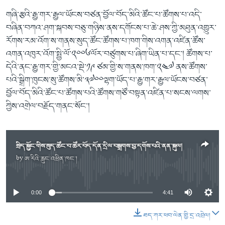
གཞི་རྩའི་རྒྱ་གར་རྒྱལ་ཡོངས་བཙན་བྱོལ་བོད་མིའི་ཚོང་པ་ཚོགས་པ་འདི་
བཞིན་བཀའ་ཤག་སྐབས་བཅུ་གཉིས་ནས་དགོངས་པ་ཆེ་ཤས་ཀྱི་མཐུན་འགྱུར་
རོགས་རམ་འོག་ས་གནས་སུད་ཚོང་ཚོགས་པ་ཁག་གིས་འགན་འཛིན་ཚོས་
འགན་འཁུར་འོག་སྤྱི་ལོ་༢༠༠༦ལོར་བཙུགས་པ་ཞིག་ཡིན་པ་དང་། ཚོགས་པ་
དེའི་ནང་རྒྱ་གར་གྱི་མངའ་སྡེ་༡༩ ཙམ་གྱི་ས་གནས་ཁག་༢༤༧ ནས་ཚོགས་
པའི་སྒྲིག་ཁུངས་སུ་ཚོགས་མི་༣༧༠༠ལྷག་ཡོད་པ་རྒྱ་གར་རྒྱལ་ཡོངས་བཙན་
བྱོལ་བོད་མིའི་ཚོང་པ་ཚོགས་པའི་ཚོགས་གཙོ་བསྟན་འཛིན་པ་སངས་ལགས་
ཀྱིས་འགྲེལ་བརྗོད་གནང་སོང་།
སྲིད་སྐྱོང་གིས་སུད་ཚོང་བ་ཚོར་བོད་དོན་དྲིལ་བསྒྲགས་བྱ་དགོས་པའི་ནན་སྐུལ།
by
ཨ་རིའི་རླུང་འཕྲིན་ཁང་།
No media source currently available
0:00
4:41
ཐད་ཀར་ཕབ་ལེན་གྱི་དྲ་འབྲེལ།