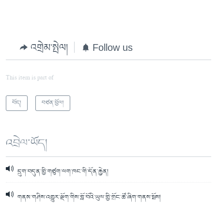
འགྲེམ་སྤེལ།
Follow us
This item is part of
བོད།
བཙན་བྱོལ།
འབྲེལ་ཡོད།
དྲུག་བདུན་གྱི་གཙུག་ལག་ཁང་གི་དོན་རྐྱེན།
གནམ་གཤིས་འགྱུར་ལྡོག་གིས་གློ་བོའི་ཡུལ་གྱི་གྲོང་ཚོ་ཞིག་གནས་སྤོས།