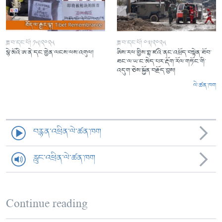
ཟླ་བ་དང་པོ། ༡༥།༢༠༢༥
ཟླ་བ་དང་པོ། ༠༣།༢༠༢༥
སྙེ་མོའི་ཨ་ནེ་དང་གྱེན་ལངས་ལས་འགུལ།
ཨིས་རལ་གྱིས་གྷ་ཛའི་ནང་འཕྲོད་བསྟེན་ཐོབ་
ཐང་ལ་ཡ་ང་མེད་པར་རྡོག་རོལ་གཏོང་གི་
འདུག་ཅེས་སྐྱོན་བརྗོད་བྱས།
ལེ་ཚན་ཁག
བརྙན་འཕྲིན་ལེ་ཚན་ཁག
རླུང་འཕྲིན་ལེ་ཚན་ཁག
Continue reading