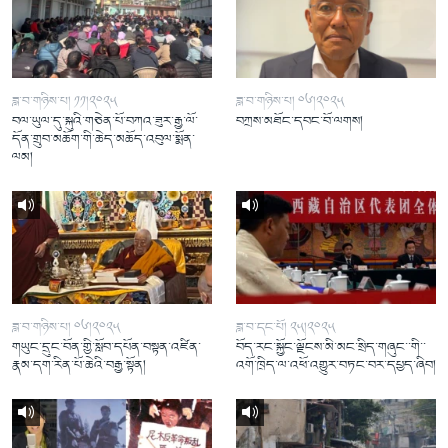
ཟླ་བ་གཉིས་པ། ༡༡།༢༠༢༥
ཟླ་བ་གཉིས་པ། ༠༦།༢༠༢༥
བལ་ཡུལ་དུ་སྐུའི་གཅེན་པོ་བཀའ་ཟུར་རྒྱ་ལོ་
བཀྲས་མཐོང་དབང་བོ་ལགས།
དོན་གྲུབ་མཆོག་གི་ཆེད་མཆོད་འབུལ་སྨོན་
ལམ།
ཟླ་བ་གཉིས་པ། ༠༦།༢༠༢༥
ཟླ་བ་དང་པོ། ༢༥།༢༠༢༥
གཡུང་དྲུང་བོན་གྱི་སློབ་དཔོན་བསྟན་འཛིན་
བོད་རང་སྐྱོང་ལྗོངས་མི་མང་སྲིད་གཞུང་་གི་་
རྣམ་དག་རིན་པོ་ཆེའི་བརྒྱ་སྟོན།
འགོ་ཁྲིད་ལ་འཕོ་འགྱུར་བཏང་བར་དཔྱད་ཞིབ།