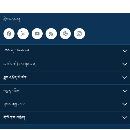
རྗེས་འབྲངས།
RSS དང་Podcast
ང་ཚོར་འབྲེལ་བ་གནང་ན།
རླུང་འཕྲིན་ལེ་ཚན།
བརྙན་འཕྲིན།
གསར་འགྱུར་ཁག
དེ་མིན་དྲ་འབྲེལ།