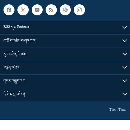
RSS དང་Podcast
ང་ཚོར་འབྲེལ་བ་གནང་ན།
རླུང་འཕྲིན་ལེ་ཚན།
བརྙན་འཕྲིན།
གསར་འགྱུར་ཁག
དེ་མིན་དྲ་འབྲེལ།
Tibet Time