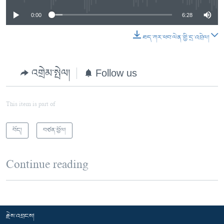
0:00
6:28
ཐད་ཀར་ཕབ་ལེན་གྱི་དྲ་འབྲེལ།
འགྲེམ་སྤེལ།
Follow us
This item is part of
བོད།
བཙན་བྱོལ།
Continue reading
རྗེས་འབྲངས།