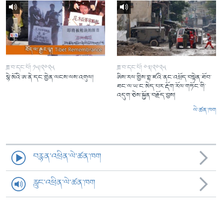
ཟླ་བ་དང་པོ། ༡༥།༢༠༢༥
ཟླ་བ་དང་པོ། ༠༣།༢༠༢༥
སྙེ་མོའི་ཨ་ནེ་དང་གྱེན་ལངས་ལས་འགུལ།
ཨིས་རལ་གྱིས་གྷ་ཛའི་ནང་འཕྲོད་བསྟེན་ཐོབ་
ཐང་ལ་ཡ་ང་མེད་པར་རྡོག་རོལ་གཏོང་གི་
འདུག་ཅེས་སྐྱོན་བརྗོད་བྱས།
ལེ་ཚན་ཁག
བརྙན་འཕྲིན་ལེ་ཚན་ཁག
རླུང་འཕྲིན་ལེ་ཚན་ཁག