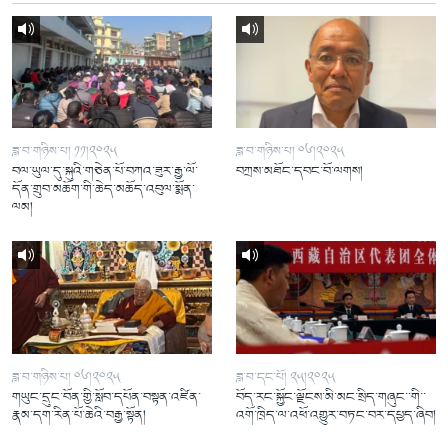
ཟླ་བ་གཉིས་པ། ༡༡།༢༠༢༥
ཟླ་བ་གཉིས་པ། ༠༦།༢༠༢༥
བལ་ཡུལ་དུ་སྐུའི་གཅེན་པོ་བཀའ་ཟུར་རྒྱ་ལོ་
བཀྲས་མཐོང་དབང་བོ་ལགས།
དོན་གྲུབ་མཆོག་གི་ཆེད་མཆོད་འབུལ་སྨོན་
ལམ།
ཟླ་བ་གཉིས་པ། ༠༦།༢༠༢༥
ཟླ་བ་དང་པོ། ༢༥།༢༠༢༥
གཡུང་དྲུང་བོན་གྱི་སློབ་དཔོན་བསྟན་འཛིན་
བོད་རང་སྐྱོང་ལྗོངས་མི་མང་སྲིད་གཞུང་་གི་་
རྣམ་དག་རིན་པོ་ཆེའི་བརྒྱ་སྟོན།
འགོ་ཁྲིད་ལ་འཕོ་འགྱུར་བཏང་བར་དཔྱད་ཞིབ།