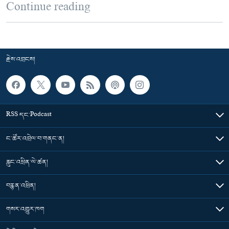
Continue reading
རྗེས་འབྲངས།
RSS དང་Podcast
ང་ཚོར་འབྲེལ་བ་གནང་ན།
རླུང་འཕྲིན་ལེ་ཚན།
བརྙན་འཕྲིན།
གསར་འགྱུར་ཁག