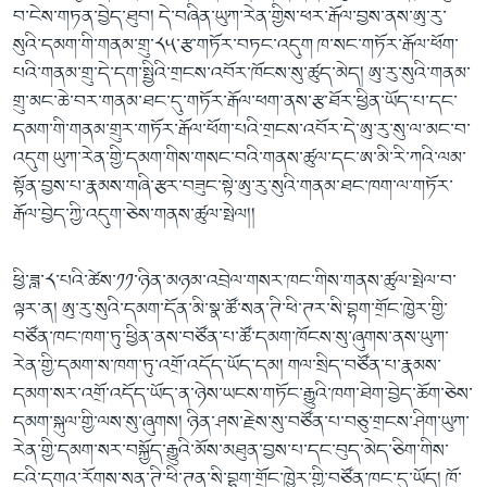
བ་ངེས་གཏན་བྱེད་ཐུབ། དེ་བཞིན་ཡུཀ་རེན་གྱིས་ཕར་རྒོལ་བྱས་ནས་ཨུ་རུ་
སུའི་དམག་གི་གནམ་གྲུ་༨༥་རྩ་གཏོར་བཏང་འདུག ཁ་སང་གཏོར་རྒོལ་ཕོག་
པའི་གནམ་གྲུ་དེ་དག་སྤྱིའི་གྲངས་འབོར་ཁོངས་སུ་ཚུད་མེད། ཨུ་རུ་སུའི་གནམ་
གྲུ་མང་ཆེ་བར་གནམ་ཐང་དུ་གཏོར་རྒོལ་ཕག་ནས་རྩ་ཐོར་ཕྱིན་ཡོད་པ་དང་
དམག་གི་གནམ་གྲུར་གཏོར་རྒོལ་ཕོག་པའི་གྲངས་འབོར་དེ་ཨུ་རུ་སུ་ལ་མང་བ་
འདུག ཡུཀ་རེན་གྱི་དམག་གིས་གསང་བའི་གནས་ཚུལ་དང་ཨ་མི་རི་ཀའི་ལམ་
སྟོན་བྱས་པ་རྣམས་གཞི་རྩར་བཟུང་སྟེ་ཨུ་རུ་སུའི་གནམ་ཐང་ཁག་ལ་གཏོར་
རྒོལ་བྱེད་ཀྱི་འདུག་ཅེས་གནས་ཚུལ་སྤེལ།།
ཕྱི་ཟླ་༨་པའི་ཚེས་༡༡་ཉིན་མཉམ་འབྲེལ་གསར་ཁང་གིས་གནས་ཚུལ་སྤེལ་བ་
ལྟར་ན། ཨུ་རུ་སུའི་དམག་དོན་མི་སྣ་ཚོ་སན་ཊི་ཕི་ཊར་སི་བྷག་གྲོང་ཁྱེར་གྱི་
བཙོན་ཁང་ཁག་ཏུ་ཕྱིན་ནས་བཙོན་པ་ཚོ་དམག་ཁོངས་སུ་ཞུགས་ནས་ཡུཀ་
རེན་གྱི་དམག་ས་ཁག་ཏུ་འགྲོ་འདོད་ཡོད་དམ། གལ་སྲིད་བཙོན་པ་རྣམས་
དམག་སར་འགྲོ་འདོད་ཡོད་ན་ཉེས་ཡངས་གཏོང་རྒྱུའི་ཁག་ཐེག་བྱེད་ཆོག་ཅེས་
དམག་སྐུལ་གྱི་ལས་སུ་ཞུགས། ཉིན་ཤས་རྗེས་སུ་བཙོན་པ་བཅུ་གྲངས་ཤིག་ཡུཀ་
རེན་གྱི་དམག་སར་བསྐྱོད་རྒྱུའི་མོས་མཐུན་བྱས་པ་དང་བུད་མེད་ཅིག་གིས་
ངའི་དགའ་རོགས་སན་ཊི་ཕི་ཊན་སི་བྷག་གྲོང་ཁྱེར་གྱི་བཙོན་ཁང་དུ་ཡོད། ཁོ་