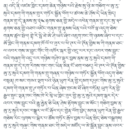
ན། འདི་ནི་འཛམ་གླིང་དམག་ཆེན་གཉིས་པའི་རྗེས་སུ་ཉི་མ་གཅིག་ལ་ཨུ་རུ་
སུའི་དམག་གི་གནམ་གྲུར་གཏོར་སྐྱོན་ཕོག་པ་ཚབས་ཆེ་ཤོས་དེ་ཡིན་སྲིད།
གནམ་གྲུ་དེ་རྣམས་སུ་༢༤་རྟགས་ཅན་གྱི་མདེལ་འཕེན་གནམ་གྲུ་དང་སུ་༣༠་
རྟགས་ཅན་གྱི་འཐབ་འཛིང་གནམ་གྲུ་རྣམས་ཡིན་པའི་བཟོ་ལྟ་འདུག་ཅེས་
གནས་ཚུལ་སྤེལ། གྷེ་རི་ཧྥི་ཐེ་ཨེ་ཤི་ཡའི་ཞིབ་འཇུག་ཁང་གི་ཉམས་ཞིབ་པ་དང་
ཨོ་གླིང་གི་གནམ་དམག་ཁོ་ལོ་བ་ཟུར་པ་ཕི་ཊར་ལེ་ཊོན་གྱིས་ས་ཀི་གནམ་ཐང་
ལ་འབར་གས་མ་བྱུང་གོང་གི་འཁོར་སྐར་གྱི་འདྲ་པར་དང་འབར་གས་བྱུང་
བའི་གཞུག་གི་འདྲ་པར་གཉིས་གཤིབ་སྡུར་བྱས་ནས་ཨུ་རུ་སུའི་དམག་གི་
གནམ་གྲུ་དེ་དག་རིགས་གང་གང་ཡིན་མིན་ངོ་ཐག་བཅད། ཕི་ཊར་ལེ་ཊོན་གྱིས་
ཨུ་རུ་སུའི་དམག་གི་གནམ་གྲུ་གཞན་པ་གཉིས་ལ་གཏོར་སྐྱོན་ཕོག་འདུག་ཅེས་
བསྟན། ཁ་སང་གཟའ་ལྷག་པའི་ཉིན་ཡུཀ་རེན་གྱི་དམག་དཔུང་གིས་ཨུ་རུ་སུའི་
དམག་གི་གནམ་གྲུ་༩་གཏོར་བ་ཡིན་ཞེས་གྲངས་ཐོ་ཞིག་བཏོན། ཡུཀ་རེན་གྱི་
རྒྱལ་སྲུང་ལྷན་ཁང་གིས་ཁེ་རི་མཱི་ཡ་གླིང་ཟུར་གྱི་ཨུ་རུ་སུའི་དམག་སྒར་དེར་
འབར་གས་བྱུང་བའི་རྒྱུ་རྐྱེན་ཅི་ཡིན་ཤེས་རྟོགས་བྱུང་མ་སོང་། གཅིག་བྱས་ན་
ཨུ་རུ་སུའི་དབང་བསྒྱུར་ལ་ངོ་རྒོལ་དང་གྱེན་ལོག་བྱེད་མཁན་ཡུཀ་རེན་གྱི་རྒྱལ་
གཅེས་རིང་ལུགས་པ་སྒེར་པ་ཚོས་གཏོར་རྒོལ་བྱས་པ་ཡིན་སྲིད་ཅེས་བསྒྲགས།
ཨུ་རུ་སུའི་གཞུང་གིས་གནམ་ཐང་གི་མདེལ་མཛོད་ལ་མེ་སྐྱོན་བྱུང་ནས་འབར་