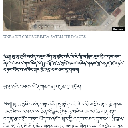
ཀར་
Learning English
འཚོལ་
དྲ་བརྙན་གསར་འགྱུར།
བགྲོ་གླེང་མདུན་ལྕོག
ཞིབ་
རྗེས་འབྲངས།
ཁ་བའི་མི་སྣ།
བསྐྱར་ཞིབ།
ལ་
བསྐྱོད།
བུད་མེད་ལེ་ཚན།
པོ་ཊི་ཁ་སི།
UKRAINE-CRISIS/CRIMEA-SATELLITE-IMAGES
དཔེ་ཀློག
དཔེ་ཀློག
སྐད་ཡིག
ཆབ་སྲིད་བཙོན་པ་ངོ་སྤྲོད།
ཕ་ཡུལ་གླེང་སྟེགས།
༄༅།། ཨུ་རུ་སུའི་བཙན་བཟུང་འོག་ཏུ་ཚུད་པའི་ཁེ་རེ་མཱི་ཡ་གླིང་ཟུར་གྱི་གནམ་ཐང་
ཆོས་རིག་ལེ་ཚན།
ཞིག་ལ་འབར་གས་ཆེན་པོ་བྱུང་སྟེ་ཨུ་རུ་སུའི་འཐབ་འཛིན་གནམ་གྲུ་བདུན་རྩ་གཏོར་
གཞོན་སྐྱེས་དང་ཤེས་ཡོན།
བཏང་ཡོད་པ་འཁོར་སྐར་གྱི་འདྲ་པར་ནང་དུ་གསལ།
འཕྲོད་བསྟེན་དང་དོན་ལྡན་གྱི་མི་ཚེ།
ཨུ་རུ་སུའི་འཐབ་འཛིན་གནམ་གྲུ་བདུན་རྩ་གཏོར།
གངས་རིའི་བྲག་ཅ།
བུད་མེད།
༄༅།། ཨུ་རུ་སུའི་བཙན་བཟུང་འོག་ཏུ་ཚུད་པའི་ཁེ་རེ་མཱི་ཡ་གླིང་ཟུར་གྱི་གནམ་
སོ་ཡ་ལ། བོད་ཀྱི་གླུ་གཞས།
ཐང་ཞིག་ལ་འབར་གས་ཆེན་པོ་བྱུང་སྟེ་ཨུ་རུ་སུའི་འཐབ་འཛིན་གནམ་གྲུ་
བདུན་རྩ་གཏོར་བཏང་ཡོད་པ་འཁོར་སྐར་གྱི་འདྲ་པར་ནང་དུ་གསལ། ཕྱི་ཟླ་༨་
ཚེས་༡༡་ཉིན་སི་ཨེན་ཨེན་གསར་འགྱུར་ལས་ཁང་གིས་གནས་ཚུལ་སྤེལ་བ་ལྟར་