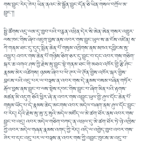
གས་བྱུང་རེད་ཟེར། ཡིན་ནའང་མེ་སྐྱོན་བྱུང་དོན་ཅི་ཡིན་གསལ་བཀྲོལ་མ་
བྱུང་།།
སྤྱི་ཚོགས་འདྲ་ལམ་དུ་ཁྱབ་པའི་བརྙན་འཕྲིན་དེར་སི་ཨེན་ཨེན་གསར་འགྱུར་
ལས་ཁང་གིས་ཞིབ་འཇུག་བྱས་ནས་འབར་གས་བྱུང་ཡུལ་ས་ཆ་ངོས་འཛིན། ས་
ཀི་གནམ་ཐང་དུ་དུད་སྤྲིན་ཆེན་པོ་གསུམ་འཁྲིགས་ནས་མཁའ་དབྱིངས་སུ་
འཕྱུར། འབར་གས་ཆེན་པོ་གཉིས་ཅིག་ཅར་དུ་བྱུང་བ་དང་འབར་གས་གཅིག་
སྐར་ཆ་འགའ་ཤས་ཀྱི་རྗེས་སུ་བྱུང་སྟེ་གནམ་ཐང་གི་མཐའ་འཁོར་གྱི་རྩི་ཤིང་
རྣམས་མེར་འཚིགས། ཉམས་ཞིབ་པ་ཕི་ཊར་ལེ་ཊོན་གྱིས་འཁོར་སྐར་གྱིས་
བླངས་པའི་འདྲ་པར་ལ་བལྟས་ན་འབར་གས་དེ་རྣམས་བསམ་བཞིན་གཏོར་
རྒོལ་བྱས་ནས་བྱུང་བ་ལས་སྟེས་དབང་གིས་བྱུང་བ་ཞིག་མིན་པའི་རྟགས་
མཚན་མི་འདུག ཅིའི་ཕྱིར་ཞེ་ན་འབར་གས་འབྱུང་ཡུལ་གྱི་ཤུལ་དོང་ཆེན་པོ་
གསུམ་ཡོད་པ་དེ་རྣམས་ཆེད་མངགས་འབར་མདེལ་བཞག་ནས་ཤུལ་དོང་བྱུང་
བ་རེད། དེའི་རྗེས་སུ་ཨུ་རུ་སུའི་མདེལ་མཛོད་ལ་མེ་ཚག་ཐོར་ནས་འབར་གས་
བྱུང་བ་འདྲ། འབར་མདེལ་གཅིག་བཀད་ན་འཕྲལ་དུ་མེ་ཚག་ཐོར་ཏེ་ཉེ་འཁྲིས་
ཀྱི་འབར་མདེལ་གཞན་རྣམས་འགད་ཀྱི་རེད། འདི་ལ་འགྱེད་ཁྱབ་འབར་གས་
ཟེར་བ་དང་འདྲ་པར་ལ་བལྟས་ན་འབར་གས་ཀྱི་འབྱུང་ཁུངས་མ་འདྲ་བ་