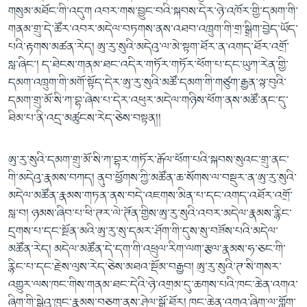
གསུམ་མཐོང་གི་འདུག འབར་གས་བྱུང་བའི་སྐབས་དེར་ཉེ་འཁོར་གྱི་དམག་གི་
གནམ་གྲུ་དེ་ཚོར་འབར་མདེལ་བཏགས་ནས་འཐབ་འཁྲུག་གི་གྲ་སྒྲིག་བྱེད་ཡོད་
པའི་རྟགས་མཚན་རེད། ཨུ་རུ་སུའི་མདེའུ་ལ་མེ་སྟག་ཐོར་ན་འགད་ཐོར་འགྲོ་
སླ་ཞིང་། ད་ཐེངས་གནམ་ཐང་འདིར་གཏོར་གཏོར་ཕོག་པ་དང་ཡུཀ་རེན་གྱི་
དམག་འཁྲུག་གི་མགོ་སྟོད་དེར་ཨུ་རུ་སུའི་མཚོ་དམག་གི་གཙུག་རྒྱན་ལྟ་བུའི་
དམག་གྲུ་མོ་སི་ཀ་བྷ་ཞེས་པ་དེར་འཕུར་མདེལ་གཉིས་ཕོག་ནས་མཚོ་ནང་དུ་
ཐིམ་པ་ནི་འདྲ་མཚུངས་རེད་ཅེས་བསྟན།།
ཨུ་རུ་སུའི་དམག་གྲུ་མོ་སི་ཀ་བྷར་གཏོར་རྒོལ་ཕོག་པའི་སྐབས་སུའང་གྲུ་ནང་
གི་མདེའུ་རྣམས་བཀད། ནུབ་ཕྱོགས་ཀྱི་མཚོན་ཆ་སོགས་ལ་བསྡུར་ན་ཨུ་རུ་སུའི་
མདེལ་མཚོན་རྣམས་གཏན་ནས་བདེ་འཇགས་མིན་པ་དང་འགད་འཐོར་འགྲོ་
སླ་བ། ཉམས་ཞིབ་པ་ཕི་ཊར་ལེ་ཊོན་གྱིས་ཨུ་རུ་སུའི་འབར་མདེལ་རྣམས་རྙིང་
དྲགས་པ་དང་སྔོན་མའི་ཨུ་རུ་སུ་དམར་ཤོག་གི་དུས་སུ་བཟོས་པའི་མདེལ་
མཚོན་རེད། མདེལ་མཚོན་དེ་དག་གི་འཕྲུལ་རིག་ལག་རྩལ་རྣམས་ཧ་ཅང་གི་
རྙིང་པ་དང་རྗེས་ལུས་རེད་ཅེས་མཐའ་སྡོམ་བརྒྱབ། ཨུ་རུ་སུའི་ཊ་སི་གསར་
འགྱུར་ལས་ཁང་གིས་གནམ་ཐང་དེའི་ཉེ་འགྲམ་དུ་ཆགས་པའི་ཁང་ཆེན་འགའ་
ཞིག་གི་སྒེའུ་ཁུང་རྣམས་བཅག་ནས་ཤེལ་སྒོ་ཐོར། ཁང་ཆེན་འགའ་ཞིག་ལ་གློག་