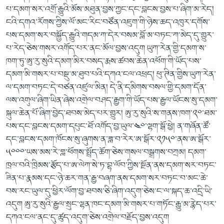
པ་དམག་སར་འགྲོ་རྒྱུའི་མོས་མཐུན་བྱས་ཀྱང་དང་བླངས་བྱས་པ་ཞིག་མ་རེད།
ངའི་དགའ་རོགས་ཀྱིས་ལོ་མང་རིང་བཙོན་འཇུག་གི་ཉེས་ཆད་འཁུར་དགོས་
པས་དམག་སར་བསྐྱོད་རྒྱུའི་གདམ་ཀ་དེར་བསམ་བློ་མ་བཏང་ཀ་མེད་དུ་གྱུར་
པ་རེད་ཅེས་གསར་འགོད་པར་ནང་མོལ་བྱས་འདུག ཡུཀ་རེན་གྱི་དམག་ས་
ཁག་ཏུ་ཨུ་རུ་སུའི་དམག་མིར་བསད་རྨས་ཚབས་ཆེན་འཕོག་གི་ཡོད་པས་
དམག་མི་གསར་པ་བསྡུ་མ་ཐུབ་པའི་དཀའ་ངལ་འཕྲད། ཕུ་ཊིན་གྱིས་ཡུཀ་རེན་
ལ་དམག་བཏང་དེ་བཙན་འཛུལ་མིན། དེ་ནི་དམིགས་བསལ་གྱི་དམག་དོན་
ལས་འགུལ་ཞིག་ཡིན་ཞེས་འགྲེལ་བཤད་རྒྱག་གི་ཡོད་པས་རྒྱལ་ཡོངས་སུ་དམག་
སྐུལ་ཆེན་པོ་ཞིག་བྱེད་ཐབས་མེད་པར་གྱུར། ཨུ་རུ་སུའི་ས་གནས་ཁག་༢༠་ཐམ་
པས་དང་བླངས་དམག་དཔུང་ཐོ་འགོད་བྱ་ཡུལ་༤༠་ལྷག་སྒོ་ཕྱེ། ན་གཞོན་ཚོ་
དང་བླངས་དམག་ཁོངས་སུ་ཞུགས་ན་ཟླ་བ་རེར་ཨ་སྒོར་༢༡༥༠་ནས་ཨ་སྒོར་
༥༠༠༠་ཡས་མས་རེ་གླ་ཕོགས་སྤྲོད་ཆོག་ཅེས་གསལ་བསྒྲགས་བཀྲམ། དམག་
ཁྲལ་བའི་ཁྲིམས་རྩོད་པ་ཨ་ལེཀ་སེ་ཏ་བྷ་ལོབ་ཀྱིས་སྔོན་ནས་དམག་སར་བཏང་
ཟིན་པ་རྣམས་དང་ཉེ་ཆར་གན་རྒྱ་བཞག་ནས་དམག་སར་བཏང་བ་མང་ཆེ་
བས་རང་ཡུལ་དུ་ཕྱིར་ལོག་བྱ་ཐབས་ཅི་ཞིག་འདུག་ཅེས་ང་ལ་སྐད་ཆ་འདྲི་ཡི་
འདུག ཨུ་རུ་སུའི་རྒྱལ་སྲུང་ལྷན་ཁང་དམག་མི་གསར་པ་གཏོང་རྒྱུ་མ་རྙེད་པར་
དཀའ་ངལ་ནང་དུ་ཚུད་འདུག་ཅེས་འགྲེལ་བརྗོད་བྱས་འདུག