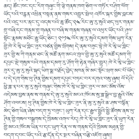
ཆད། ཚོང་ཁང་དང་རིག་གཞུང་གི་ལྟེ་གནས་ཁག་ཅིག་ལ་གཏོར་བཤིག་ཕོག་
ཡོད་པའི་བརྙན་འཕྲིན་བསྟན་ནས་གསར་འགྱུར་སྤེལ། འཁོར་སྐར་གྱིས་བླངས་
པའི་འདྲ་པར་ནང་དུ་འདས་པའི་ཆུ་ཚོད་༢༤་རིང་ཨུ་རུ་སུའི་ཐད་ཕུར་གནམ་
གྲུ་བཞི་དང་གནམ་གྲུ་གཞན་པ་བཞི་ས་གནས་གཞན་ལ་འཕུར་ཡོད་པའི་ཤུལ་
སྟོང་རྣམས་མཐོང་རྒྱུ་ཡོད་ཅིང་། ༢༠༡༤་ལོར་ཨུ་རུ་སུའི་དམག་གིས་ཡུཀ་རེན་
གྱི་ཁེ་རེ་མཱི་ཡ་གླིང་ཟུར་བཙན་གྱིས་ཕྲོགས། དེ་ནས་བཟུང་སྟེ་ཁེ་རེ་མཱི་ཡ་གླིང་
ཟུར་གྱི་ས་ཀི་གནམ་ཐང་ནི་མཚོ་ནག་མངའ་ཁུལ་གྱི་ཨུ་རུ་སུའི་མཚོ་དམག་གི་
དཔུང་སྡེ་གསུམ་པའི་གནམ་དམག་རུ་ཤོག་གི་རྟེན་གཞིར་གྱུར། ཁེ་རེ་མཱི་ཡ་གླིང་
ཟུར་དུ་ཨུ་རུ་སུའི་སྐད་ཡིག་སྨྲ་བརྗོད་བྱེད་མཁན་མི་མང་སྟོང་ཕྲག་མང་པོ་ཡོད་
པ་དེ་དག་གིས་ཕུ་ཊིན་གྱིས་དམག་དཔུང་བཏང་བར་དགའ་བསུ་ཞུས། ལོ་དེའི་
ཕྱི་ཟླ་༣་པར་ཨུ་རུ་སུའི་གཞུང་གིས་ཁེ་རི་མཱི་ཡ་གླིང་ཟུར་ལ་མང་མོས་འོས་
འདེམས་བྱས་ནས་ས་གནས་དེ་ཨུ་རུ་སུའི་མངའ་ཁོངས་སུ་ཟླ་སྒྲིལ་བྱ་རྒྱུའི་འོས་
ཤོག་འཕངས། ཕུ་ཊིན་གྱིས་ཁེ་རེ་མཱི་ཡ་གླིང་ཟུར་ནི་ཨུ་རུ་སུའི་ཆ་ཤས་བསྙོན་
མེད་ཅིག་ཡིན་ཞེས་བདག་ཏུ་བཟུང་། ཡུཀ་རེན་དང་རྒྱལ་སྤྱིའི་སྤྱི་ཚོགས་ནས་ཕུ་
ཊིན་གྱི་གསལ་བསྒྲགས་དེ་ཁྲིམས་འགལ་རེད། ཁེ་རེ་མཱི་ཡ་གླིང་ཟུར་ནི་ཡུཀ་རེན་
གྱི་མངའ་ཁོངས་ཡིན་པ་དང་ཡུཀ་རེན་ལ་ས་གནས་དེའི་ཁྲིམས་མཐུན་གྱི་
བདག་དབང་ཡོད་པའི་རྩ་དོན་དེར་སྔར་བཞིན་བརྩི་འཇོག་ཞུས།།