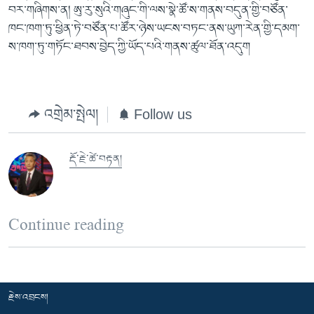
བར་གཞིགས་ན། ཨུ་རུ་སུའི་གཞུང་གི་ལས་སྣེ་ཚོ་ས་གནས་བདུན་གྱི་བཙོན་
ཁང་ཁག་ཏུ་ཕྱིན་ཏེ་བཙོན་པ་ཚོར་ཉེས་ཡངས་བཏང་ནས་ཡུཀ་རེན་གྱི་དམག་
ས་ཁག་ཏུ་གཏོང་ཐབས་བྱེད་ཀྱི་ཡོད་པའི་གནས་ཚུལ་ཐོན་འདུག
འགྲེམ་སྤེལ།
Follow us
རྡོ་རྗེ་ཚེ་བརྟན།
Continue reading
རྗེས་འབྲངས།