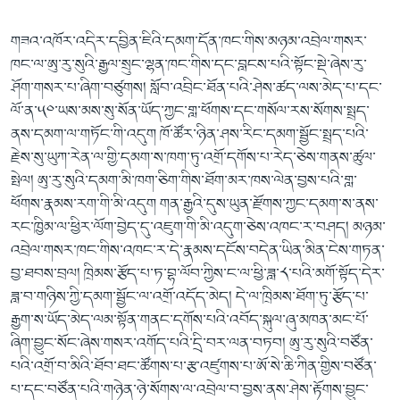
གཟའ་འཁོར་འདིར་དབྱིན་ཇིའི་དམག་དོན་ཁང་གིས་མཉམ་འབྲེལ་གསར་
ཁང་ལ་ཨུ་རུ་སུའི་རྒྱལ་སྲུང་ལྷན་ཁང་གིས་དང་བླངས་པའི་སྟོང་སྡེ་ཞེས་རུ་
ཤོག་གསར་པ་ཞིག་བཙུགས། སློབ་འབྲིང་ཐོན་པའི་ཤེས་ཚད་ལས་མེད་པ་དང་
ལོ་ན་༥༠་ཡས་མས་སུ་སོན་ཡོད་ཀྱང་གླ་ཕོགས་དང་གསོལ་རས་སོགས་སྤྲད་
ནས་དམག་ལ་གཏོང་གི་འདུག ཁོ་ཚོར་ཉིན་ཤས་རིང་དམག་སྦྱོང་སྤྲད་པའི་
རྗེས་སུ་ཡུཀ་རེན་ལ་གྱི་དམག་ས་ཁག་ཏུ་འགྲོ་དགོས་པ་རེད་ཅེས་གནས་ཚུལ་
སྤེལ། ཨུ་རུ་སུའི་དམག་མི་ཁག་ཅིག་གིས་ཐོག་མར་ཁས་ལེན་བྱས་པའི་གླ་
ཕོགས་རྣམས་རག་གི་མི་འདུག གན་རྒྱའི་དུས་ཡུན་རྫོགས་ཀྱང་དམག་ས་ནས་
རང་ཁྱིམ་ལ་ཕྱིར་ལོག་བྱེད་དུ་འཇུག་གི་མི་འདུག་ཅེས་འཁང་ར་བཤད། མཉམ་
འབྲེལ་གསར་ཁང་གིས་འཁང་ར་དེ་རྣམས་དངོས་བདེན་ཡིན་མིན་ངེས་གཏན་
བྱ་ཐབས་བྲལ། ཁྲིམས་རྩོད་པ་ཏ་བྷ་ལོབ་ཀྱིས་ང་ལ་ཕྱི་ཟླ་༨་པའི་མགོ་སྟོད་དེར་
ཟླ་བ་གཉིས་ཀྱི་དམག་སྦྱོང་ལ་འགྲོ་འདོད་མེད། དེ་ལ་ཁྲིམས་ཐོག་ཏུ་རྩོད་པ་
རྒྱག་ས་ཡོད་མེད་ལམ་སྟོན་གནང་དགོས་པའི་འབོད་སྐུལ་ཞུ་མཁན་མང་པོ་
ཞིག་བྱུང་སོང་ཞེས་གསར་འགོད་པའི་དྲི་བར་ལན་བཏབ། ཨུ་རུ་སུའི་བཙོན་
པའི་འགྲོ་བ་མིའི་ཐོབ་ཐང་ཚོགས་པ་རྩ་འཛུགས་པ་ཨོ་སེ་ཆི་ཀིན་གྱིས་བཙོན་
པ་དང་བཙོན་པའི་གཉེན་ཉེ་སོགས་ལ་འབྲེལ་བ་བྱས་ནས་ཤེས་རྟོགས་བྱུང་