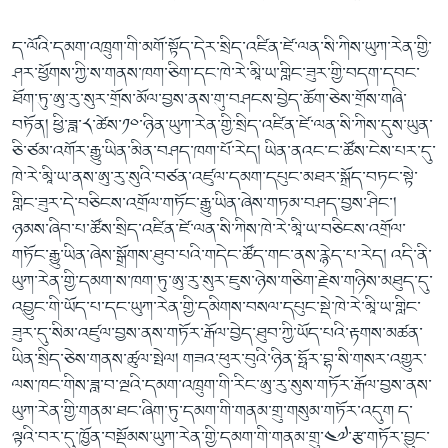
ད་ལོའི་དམག་འཁྲུག་གི་མགོ་སྟོད་དེར་སྲིད་འཛིན་ཛེ་ལན་སི་ཀིས་ཡུཀ་རེན་གྱི་
ཤར་ཕྱོགས་ཀྱི་ས་གནས་ཁག་ཅིག་དང་ཁེ་རེ་མཱི་ཡ་གླིང་ཟུར་གྱི་བདག་དབང་
ཐོག་ཏུ་ཨུ་རུ་སུར་གྲོས་མོལ་བྱས་ནས་གུ་བཤངས་བྱེད་ཆོག་ཅེས་གྲོས་གཞི་
བཏོན། ཕྱི་ཟླ་༨་ཚེས་༡༠་ཉིན་ཡུཀ་རེན་གྱི་སྲིད་འཛིན་ཛེ་ལན་སི་ཀིས་དུས་ཡུན་
ཅི་ཙམ་འགོར་རྒྱུ་ཡིན་མིན་བཤད་ཁག་པོ་རེད། ཡིན་ནའང་ང་ཚོས་ངེས་པར་དུ་
ཁེ་རེ་མཱི་ཡ་ནས་ཨུ་རུ་སུའི་བཙན་འཛུལ་དམག་དཔུང་མཐར་སྐྲོད་བཏང་སྟེ་
གླིང་ཟུར་དེ་བཅིངས་འགྲོལ་གཏོང་རྒྱུ་ཡིན་ཞེས་གཏམ་བཤད་བྱས་ཤིང་།
ཉམས་ཞིབ་པ་ཚོས་སྲིད་འཛིན་ཛེ་ལན་སི་ཀིས་ཁེ་རེ་མཱི་ཡ་བཅིངས་འགྲོལ་
གཏོང་རྒྱུ་ཡིན་ཞེས་སྒྲོགས་ཐུབ་པའི་གདེང་ཚོད་གང་ནས་རྙེད་པ་རེད། འདི་ནི་
ཡུཀ་རེན་གྱི་དམག་ས་ཁག་ཏུ་ཨུ་རུ་སུར་ཇུས་ཉེས་གཅིག་རྗེས་གཉིས་མཐུད་དུ་
འབྱུང་གི་ཡོད་པ་དང་ཡུཀ་རེན་གྱི་དམིགས་བསལ་དཔུང་སྡེ་ཁེ་རེ་མཱི་ཡ་གླིང་
ཟུར་དུ་སིམ་འཛུལ་བྱས་ནས་གཏོར་རྒོལ་བྱེད་ཐུབ་ཀྱི་ཡོད་པའི་རྟགས་མཚན་
ཡིན་སྲིད་ཅེས་གནས་ཚུལ་སྤེལ། གཟའ་ཕུར་བུའི་ཉིན་ཧྥོར་བྷ་སི་གསར་འགྱུར་
ལས་ཁང་གིས་ཟླ་བ་ལྔའི་དམག་འཁྲུག་གི་རིང་ཨུ་རུ་སུས་གཏོར་རྒོལ་བྱས་ནས་
ཡུཀ་རེན་གྱི་གནམ་ཐང་ཞིག་ཏུ་དམག་གི་གནམ་གྲུ་གསུམ་གཏོར་འདུག ད་
ལྟའི་བར་དུ་ཁྱོན་བསྡོམས་ཡུཀ་རེན་གྱི་དམག་གི་གནམ་གྲུ་༤༧་རྩ་གཏོར་བྱུང་