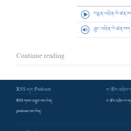
བརྙན་འཕྲིན་ལེ་ཚན་
རླུང་འཕྲིན་ལེ་ཚན་ཁག
Continue reading
RSS དང་Podcast
ང་ཚོར་འབྲེལ
RSS གསར་འགྱུར་ཕབ་ལེན།
ང་ཚོར་འབྲེལ་བ་
podcast ཕབ་ལེན།