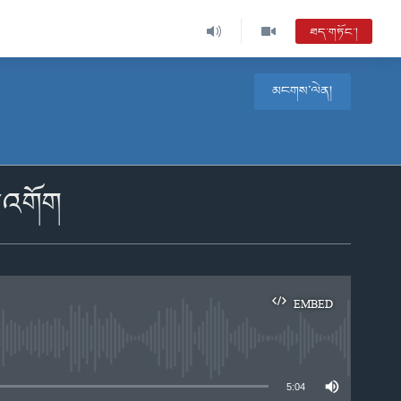
ཐད་གཏོང་།
མངགས་ལེན།
ག་འགོག
EMBED
e
5:04