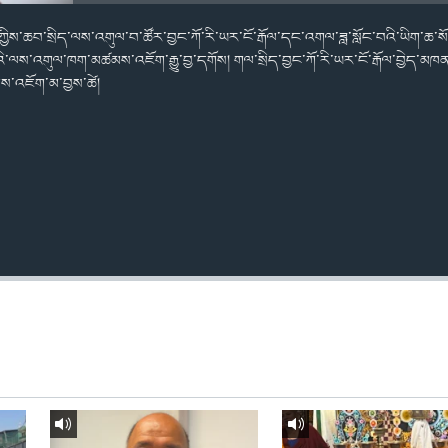
ོགས་ཀྱིས་ཆབ་སྲིད་ལས་འགུལ་བ་ཚོར་བྱང་ཀོ་རི་ཡར་ངོ་རྒོལ་དང་འགལ་ཟླ་སློང་བའི་ཡིག་
་ལས་འགུལ་ཁག་མཚམས་འཇོག་རྒྱུ་བྱ་དགོས། གལ་སྲིད་བྱང་ཀོ་རི་ཡར་ངོ་རྒོལ་བྱེད་མ
ས་འཇོག་མ་བྱས་ཚེ།