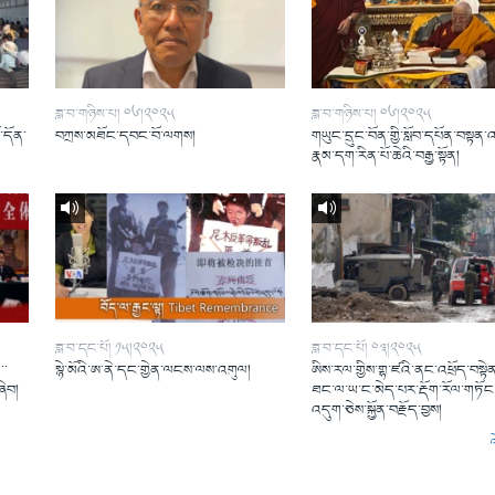
ཟླ་བ་གཉིས་པ། ༠༦།༢༠༢༥
ཟླ་བ་གཉིས་པ། ༠༦།༢༠༢༥
ོ་དོན་
བཀྲས་མཐོང་དབང་བོ་ལགས།
གཡུང་དྲུང་བོན་གྱི་སློབ་དཔོན་བསྟན་
།
རྣམ་དག་རིན་པོ་ཆེའི་བརྒྱ་སྟོན།
ཟླ་བ་དང་པོ། ༡༥།༢༠༢༥
ཟླ་བ་དང་པོ། ༠༣།༢༠༢༥
་་
སྙེ་མོའི་ཨ་ནེ་དང་གྱེན་ལངས་ལས་འགུལ།
ཨིས་རལ་གྱིས་གྷ་ཛའི་ནང་འཕྲོད་བསྟེན
ཞིབ།
ཐང་ལ་ཡ་ང་མེད་པར་རྡོག་རོལ་གཏོང་
འདུག་ཅེས་སྐྱོན་བརྗོད་བྱས།