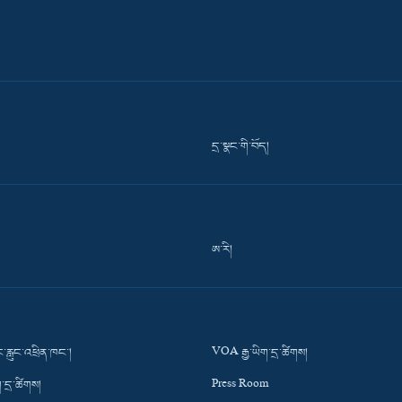
དྲ་སྣང་གི་བོད།
ཨ་རི།
་རླུང་འཕྲིན་ཁང་།
VOA རྒྱ་ཡིག་དྲ་ཚིགས།
་དྲ་ཚིགས།
Press Room