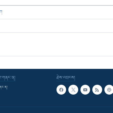
ཁག
་བ་གནང་ན།
རྗེས་འབྲངས།
གནང་ན།