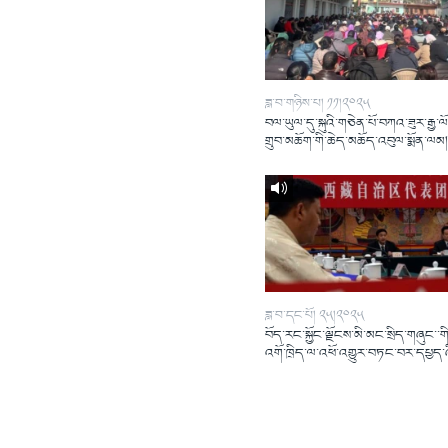
ཟླ་བ་གཉིས་པ། ༡༡།༢༠༢༥
བལ་ཡུལ་དུ་སྐུའི་གཅེན་པོ་བཀའ་ཟུར་རྒྱ་ལ
གྲུབ་མཆོག་གི་ཆེད་མཆོད་འབུལ་སྨོན་ལམ
ཟླ་བ་དང་པོ། ༢༥།༢༠༢༥
བོད་རང་སྐྱོང་ལྗོངས་མི་མང་སྲིད་གཞུང་་གི
འགོ་ཁྲིད་ལ་འཕོ་འགྱུར་བཏང་བར་དཔྱད་