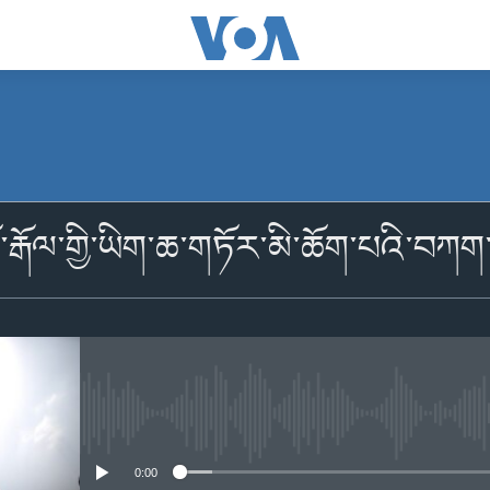
མངགས་ལེན།
ོ་རྒོལ་གྱི་ཡིག་ཆ་གཏོར་མི་ཆོག་པའི་བཀ
མངགས་ལེན།
No media source currently availabl
0:00