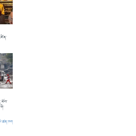
འཛིན་
་ཐོབ་
གི་
ལེ་ཚན་ཁག