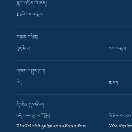
རླུང་འཕྲིན་ལེ་ཚན།
སྔ་དྲོའི་གསར་འགྱུར།
བརྙན་འཕྲིན།
ཀུན་གླེང་།
གསར་འགྱུར།
གསར་འགྱུར་ཁག
བོད།
རྒྱ་ནག
Learning English
དེ་མིན་དྲ་འབྲེལ།
རྗེས་འབྲངས།
འདི་ག་ལས་ཁུངས་ངོ་སྤྲོད།
ཨེ་ཤེ་ཡ་རང་དབང
USAGM ཨ་རིའི་རྒྱང་སྲིང་འགན་འཛིན་ལྷན་ཚོགས།
VOA དབྱིན་ཡིག