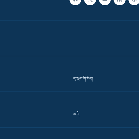
དྲ་སྣང་གི་བོད།
ཨ་རི།