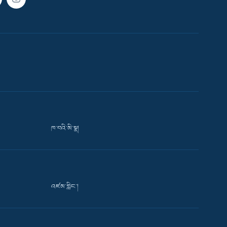
ཁ་བའི་མི་སྣ།
འཛམ་གླིང་།