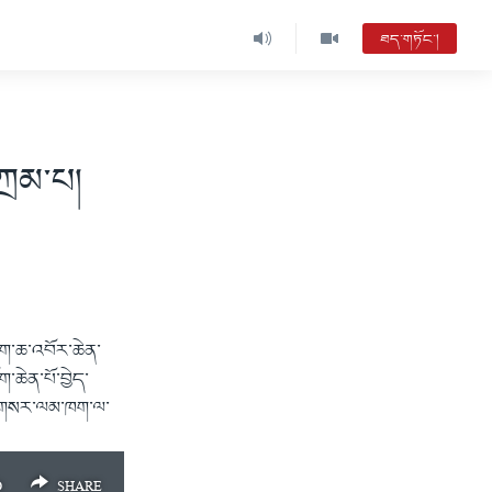
ཐད་གཏོང་།
ཀྲམ་པ།
ིག་ཆ་འབོར་ཆེན་
ཆེན་པོ་བྱེད་
སྐད་གསར་ལམ་ཁག་ལ་
D
SHARE