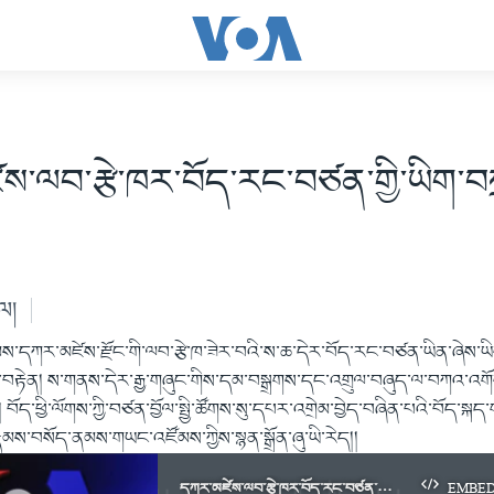
ས་ལབ་རྩེ་ཁར་བོད་རང་བཙན་གྱི་ཡིག་བ
ེལ།
ས་དཀར་མཛེས་རྫོང་གི་ལབ་རྩེ་ཁ་ཟེར་བའི་ས་ཆ་དེར་བོད་རང་བཙན་ཡིན་ཞེས་ཡ
བརྟེན། ས་གནས་དེར་རྒྱ་གཞུང་གིས་དམ་བསྒྲགས་དང་འགྲུལ་བཞུད་ལ་བཀའ་འགོག་
། བོད་ཕྱི་ལོགས་ཀྱི་བཙན་བྱོལ་སྤྱི་ཚོགས་སུ་དཔར་འགྲེམ་བྱེད་བཞིན་པའི་བོད་
མས་བསོད་ནམས་གཡང་འཛོམས་ཀྱིས་སྙན་སྒྲོན་ཞུ་ཡི་རེད།།
དཀར་མཛེས་ལབ་རྩེ་ཁར་བོད་རང་བཙན་གྱི་ཡིག་བཀྲམ་པ།
EMBE