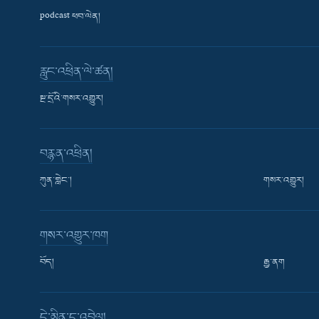
podcast ཕབ་ལེན།
རླུང་འཕྲིན་ལེ་ཚན།
སྔ་དྲོའི་གསར་འགྱུར།
བརྙན་འཕྲིན།
ཀུན་གླེང་།
གསར་འགྱུར།
གསར་འགྱུར་ཁག
བོད།
རྒྱ་ནག
Learning English
དེ་མིན་དྲ་འབྲེལ།