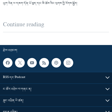
ཡུཀ་རེན་ལ་དམག་དོན་ཡོ་བྱད་དང་མི་ཆོས་རིང་ལུགས་ཀྱི་རོགས་སྐྱོར།
Continue reading
རྗེས་འབྲངས།
RSS དང་Podcast
ང་ཚོར་འབྲེལ་བ་གནང་ན།
རླུང་འཕྲིན་ལེ་ཚན།