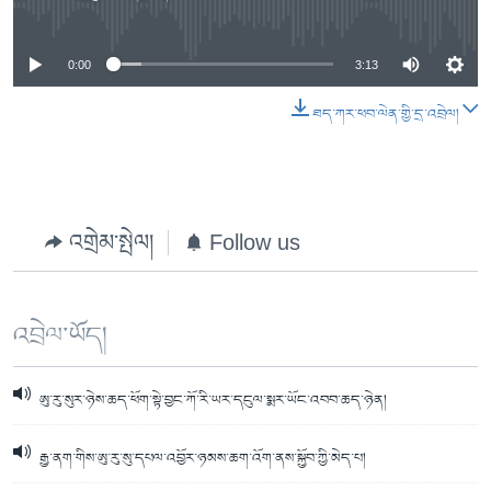
0:00
3:13
ཐད་ཀར་ཕབ་ལེན་གྱི་དྲ་འབྲེལ།
འགྲེམ་སྤེལ།
Follow us
འབྲེལ་ཡོད།
ཨུ་རུ་སུར་ཉེས་ཆད་ཕོག་སྟེ་བྱང་ཀོ་རི་ཡར་དངུལ་སྨར་ཡོང་འབབ་ཆད་ཉེན།
རྒྱ་ནག་གིས་ཨུ་རུ་སུ་དཔལ་འབྱོར་ཉམས་ཆག་འོག་ནས་སྐྱོབ་ཀྱི་མེད་པ།