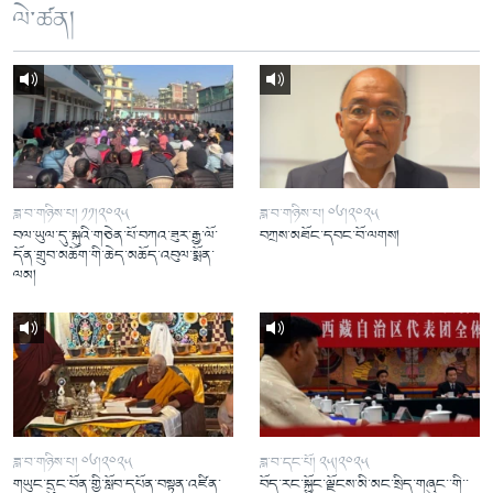
ལེ་ཚན།
ཟླ་བ་གཉིས་པ། ༡༡།༢༠༢༥
ཟླ་བ་གཉིས་པ། ༠༦།༢༠༢༥
བལ་ཡུལ་དུ་སྐུའི་གཅེན་པོ་བཀའ་ཟུར་རྒྱ་ལོ་
བཀྲས་མཐོང་དབང་བོ་ལགས།
དོན་གྲུབ་མཆོག་གི་ཆེད་མཆོད་འབུལ་སྨོན་
ལམ།
ཟླ་བ་གཉིས་པ། ༠༦།༢༠༢༥
ཟླ་བ་དང་པོ། ༢༥།༢༠༢༥
གཡུང་དྲུང་བོན་གྱི་སློབ་དཔོན་བསྟན་འཛིན་
བོད་རང་སྐྱོང་ལྗོངས་མི་མང་སྲིད་གཞུང་་གི་་