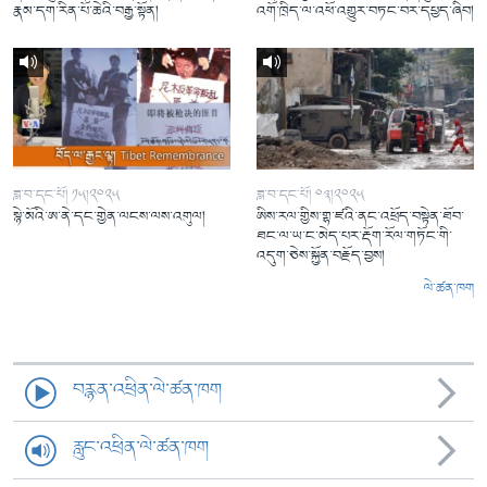
རྣམ་དག་རིན་པོ་ཆེའི་བརྒྱ་སྟོན།
འགོ་ཁྲིད་ལ་འཕོ་འགྱུར་བཏང་བར་དཔྱད་ཞིབ།
ཟླ་བ་དང་པོ། ༡༥།༢༠༢༥
ཟླ་བ་དང་པོ། ༠༣།༢༠༢༥
སྙེ་མོའི་ཨ་ནེ་དང་གྱེན་ལངས་ལས་འགུལ།
ཨིས་རལ་གྱིས་གྷ་ཛའི་ནང་འཕྲོད་བསྟེན་ཐོབ་
ཐང་ལ་ཡ་ང་མེད་པར་རྡོག་རོལ་གཏོང་གི་
འདུག་ཅེས་སྐྱོན་བརྗོད་བྱས།
ལེ་ཚན་ཁག
བརྙན་འཕྲིན་ལེ་ཚན་ཁག
རླུང་འཕྲིན་ལེ་ཚན་ཁག