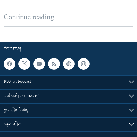
Continue reading
རྗེས་འབྲངས།
RSS དང་Podcast
ང་ཚོར་འབྲེལ་བ་གནང་ན།
རླུང་འཕྲིན་ལེ་ཚན།
བརྙན་འཕྲིན།