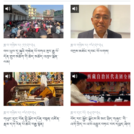
ཟླ་བ་གཉིས་པ། ༡༡།༢༠༢༥
ཟླ་བ་གཉིས་པ། ༠༦།༢༠༢༥
བལ་ཡུལ་དུ་སྐུའི་གཅེན་པོ་བཀའ་ཟུར་རྒྱ་ལོ་
བཀྲས་མཐོང་དབང་བོ་ལགས།
དོན་གྲུབ་མཆོག་གི་ཆེད་མཆོད་འབུལ་སྨོན་
ལམ།
ཟླ་བ་གཉིས་པ། ༠༦།༢༠༢༥
ཟླ་བ་དང་པོ། ༢༥།༢༠༢༥
གཡུང་དྲུང་བོན་གྱི་སློབ་དཔོན་བསྟན་འཛིན་
བོད་རང་སྐྱོང་ལྗོངས་མི་མང་སྲིད་གཞུང་་གི་་
རྣམ་དག་རིན་པོ་ཆེའི་བརྒྱ་སྟོན།
འགོ་ཁྲིད་ལ་འཕོ་འགྱུར་བཏང་བར་དཔྱད་ཞིབ།