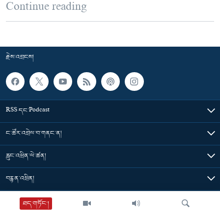
Continue reading
རྗེས་འབྲངས།
RSS དང་Podcast
ང་ཚོར་འབྲེལ་བ་གནང་ན།
རླུང་འཕྲིན་ལེ་ཚན།
བརྙན་འཕྲིན།
གསར་འགྱུར་ཁག
ཐད་གཏོང་།