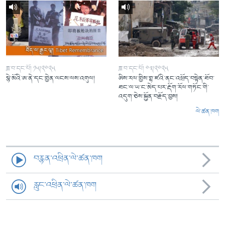
ཟླ་བ་དང་པོ། ༡༥།༢༠༢༥
ཟླ་བ་དང་པོ། ༠༣།༢༠༢༥
སྙེ་མོའི་ཨ་ནེ་དང་གྱེན་ལངས་ལས་འགུལ།
ཨིས་རལ་གྱིས་གྷ་ཛའི་ནང་འཕྲོད་བསྟེན་ཐོབ་
ཐང་ལ་ཡ་ང་མེད་པར་རྡོག་རོལ་གཏོང་གི་
འདུག་ཅེས་སྐྱོན་བརྗོད་བྱས།
ལེ་ཚན་ཁག
བརྙན་འཕྲིན་ལེ་ཚན་ཁག
རླུང་འཕྲིན་ལེ་ཚན་ཁག