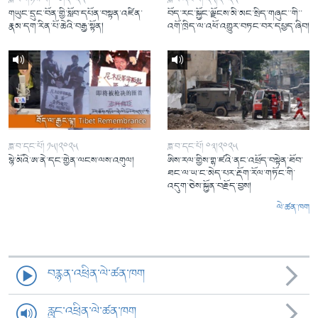
གཡུང་དྲུང་བོན་གྱི་སློབ་དཔོན་བསྟན་འཛིན་
བོད་རང་སྐྱོང་ལྗོངས་མི་མང་སྲིད་གཞུང་་གི་་
རྣམ་དག་རིན་པོ་ཆེའི་བརྒྱ་སྟོན།
འགོ་ཁྲིད་ལ་འཕོ་འགྱུར་བཏང་བར་དཔྱད་ཞིབ།
ཟླ་བ་དང་པོ། ༡༥།༢༠༢༥
ཟླ་བ་དང་པོ། ༠༣།༢༠༢༥
སྙེ་མོའི་ཨ་ནེ་དང་གྱེན་ལངས་ལས་འགུལ།
ཨིས་རལ་གྱིས་གྷ་ཛའི་ནང་འཕྲོད་བསྟེན་ཐོབ་
ཐང་ལ་ཡ་ང་མེད་པར་རྡོག་རོལ་གཏོང་གི་
འདུག་ཅེས་སྐྱོན་བརྗོད་བྱས།
ལེ་ཚན་ཁག
བརྙན་འཕྲིན་ལེ་ཚན་ཁག
རླུང་འཕྲིན་ལེ་ཚན་ཁག