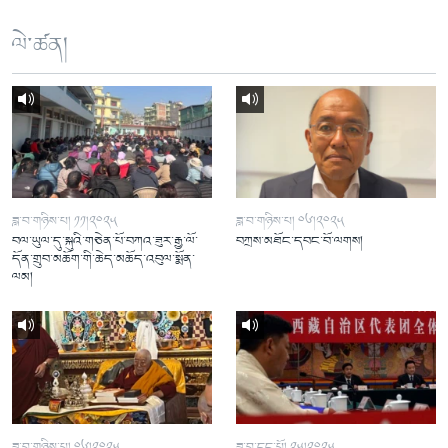
ལེ་ཚན།
ཟླ་བ་གཉིས་པ། ༡༡།༢༠༢༥
ཟླ་བ་གཉིས་པ། ༠༦།༢༠༢༥
བལ་ཡུལ་དུ་སྐུའི་གཅེན་པོ་བཀའ་ཟུར་རྒྱ་ལོ་
བཀྲས་མཐོང་དབང་བོ་ལགས།
དོན་གྲུབ་མཆོག་གི་ཆེད་མཆོད་འབུལ་སྨོན་
ལམ།
ཟླ་བ་གཉིས་པ། ༠༦།༢༠༢༥
ཟླ་བ་དང་པོ། ༢༥།༢༠༢༥