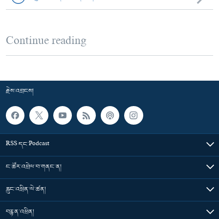
Continue reading
རྗེས་འབྲངས།
RSS དང་Podcast
ང་ཚོར་འབྲེལ་བ་གནང་ན།
རླུང་འཕྲིན་ལེ་ཚན།
བརྙན་འཕྲིན།