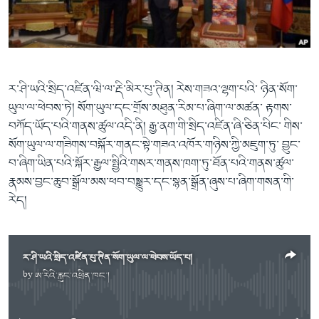
ཀར་
Learning English
འཚོལ་
དྲ་བརྙན་གསར་འགྱུར།
བགྲོ་གླེང་མདུན་ལྕོག
ཞིབ་
རྗེས་འབྲངས།
ཁ་བའི་མི་སྣ།
བསྐྱར་ཞིབ།
ལ་
བསྐྱོད།
བུད་མེད་ལེ་ཚན།
པོ་ཊི་ཁ་སི།
ར་ཤི་ཡའི་སྲིད་འཛིན་ཝི་ལ་རྡི་མིར་པུ་ཊིན། རེས་གཟའ་ལྷག་པའི་ ཉིན་སོག་
དཔེ་ཀློག
དཔེ་ཀློག
སྐད་ཡིག
ཡུལ་ལ་ཕེབས་ཏེ། སོག་ཡུལ་དང་གྲོས་མཐུན་རིམ་པ་ཞིག་ལ་མཚན་ རྟགས་
ཆབ་སྲིད་བཙོན་པ་ངོ་སྤྲོད།
ཕ་ཡུལ་གླེང་སྟེགས།
བཀོད་ཡོད་པའི་གནས་ཚུལ་འདི་ནི། རྒྱ་ནག་གི་སྲིད་འཛིན་ཞི་ཅིན་པིང་ གིས་
སོག་ཡུལ་ལ་གཟིགས་བསྐོར་གནང་སྟེ་གཟའ་འཁོར་གཉིས་ཀྱི་མཇུག་ཏུ་ བྱུང་
ཆོས་རིག་ལེ་ཚན།
བ་ཞིག་ཡིན་པའི་སྐོར་རྒྱལ་སྤྱིའི་གསར་གནས་ཁག་ཏུ་ཐོན་པའི་གནས་ཚུལ་
གཞོན་སྐྱེས་དང་ཤེས་ཡོན།
རྣམས་བྱང་ཆུབ་སྒྲོལ་མས་ཕབ་བསྒྱུར་དང་སྙན་སྒྲོན་ཞུས་པ་ཞིག་གསན་གི་
འཕྲོད་བསྟེན་དང་དོན་ལྡན་གྱི་མི་ཚེ།
རེད།
གངས་རིའི་བྲག་ཅ།
བུད་མེད།
ར་ཤི་ཡའི་སྲིད་འཛིན་པུ་ཊིན་སོག་ཡུལ་ལ་ཕེབས་ཡོད་པ།
སོ་ཡ་ལ། བོད་ཀྱི་གླུ་གཞས།
by
ཨ་རིའི་རླུང་འཕྲིན་ཁང་།
No media source currently available