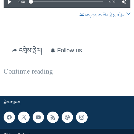
0:00
4:20
ཐད་ཀར་ཕབ་ལེན་གྱི་དྲ་འབྲེལ།
འགྲེམ་སྤེལ།
Follow us
Continue reading
རྗེས་འབྲངས།